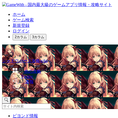
ホーム
ゲーム検索
新規登録
ログイン
2カラム
3カラム
シャドウバース攻略wiki
他の攻略
Twitter
速報
掲示板
ビヨンド情報