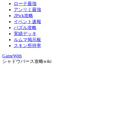
ローテ最強
アンリミ最強
2Pick攻略
イベント速報
パズル攻略
実績デッキ
ルムマ掲示板
スキン所持率
GameWith
シャドウバース攻略wiki