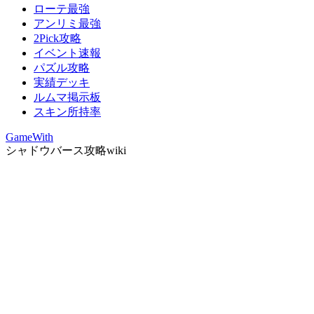
ローテ最強
アンリミ最強
2Pick攻略
イベント速報
パズル攻略
実績デッキ
ルムマ掲示板
スキン所持率
GameWith
シャドウバース攻略wiki