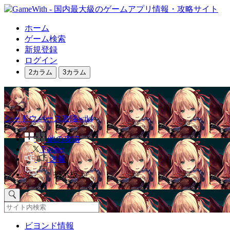
ホーム
ゲーム検索
新規登録
ログイン
2カラム
3カラム
シャドウバース攻略wiki
他の攻略
Twitter
速報
掲示板
ビヨンド情報