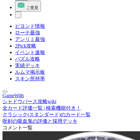
ご意見
ビヨンド情報
ローテ最強
アンリミ最強
2Pick攻略
イベント速報
パズル攻略
実績デッキ
ルムマ掲示板
スキン所持率
GameWith
シャドウバース攻略wiki
全カード評価一覧 | 検索機能付き！
クラシック(スタンダード)のカード一覧
呪剣の吸血鬼の評価と採用デッキ
コメント一覧