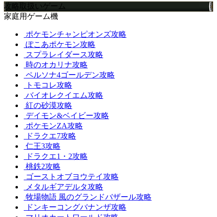
攻略取扱いゲーム
家庭用ゲーム機
ポケモンチャンピオンズ攻略
ぽこあポケモン攻略
スプラレイダース攻略
時のオカリナ攻略
ペルソナ4ゴールデン攻略
トモコレ攻略
バイオレクイエム攻略
紅の砂漠攻略
デイモン&ベイビー攻略
ポケモンZA攻略
ドラクエ7攻略
仁王3攻略
ドラクエ1・2攻略
桃鉄2攻略
ゴーストオブヨウテイ攻略
メタルギアデルタ攻略
牧場物語 風のグランドバザール攻略
ドンキーコングバナンザ攻略