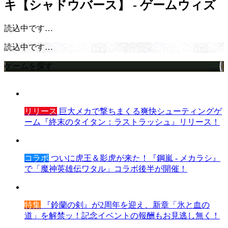
キ【シャドウバース】 - ゲームウィズ
読込中です…
読込中です…
ゲームを探す
リリース
巨大メカで撃ちまくる爽快シューティングゲ
ーム『終末のタイタン：ラストラッシュ』リリース！
コラボ
ついに虎王＆影虎が来た！『鋼嵐 - メカラシ』
で「魔神英雄伝ワタル」コラボ後半が開催！
特集
『鈴蘭の剣』が2周年を迎え、新章「氷と血の
道」を解禁ッ！記念イベントの報酬もお見逃し無く！