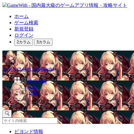
ホーム
ゲーム検索
新規登録
ログイン
2カラム
3カラム
シャドウバース攻略wiki
他の攻略
Twitter
速報
掲示板
ビヨンド情報