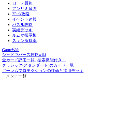
ローテ最強
アンリミ最強
2Pick攻略
イベント速報
パズル攻略
実績デッキ
ルムマ掲示板
スキン所持率
GameWith
シャドウバース攻略wiki
全カード評価一覧 | 検索機能付き！
クラシック(スタンダード)のカード一覧
ゴーレムプロテクションの評価と採用デッキ
コメント一覧