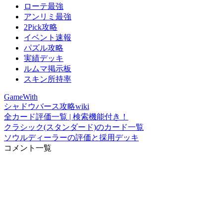
ローテ最強
アンリミ最強
2Pick攻略
イベント速報
パズル攻略
実績デッキ
ルムマ掲示板
スキン所持率
GameWith
シャドウバース攻略wiki
全カード評価一覧 | 検索機能付き！
クラシック(スタンダード)のカード一覧
ソウルディーラーの評価と採用デッキ
コメント一覧