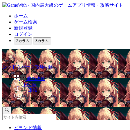
ホーム
ゲーム検索
新規登録
ログイン
2カラム
3カラム
シャドウバース攻略wiki
他の攻略
Twitter
速報
掲示板
ビヨンド情報