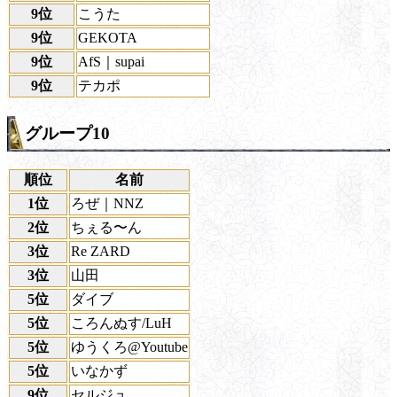
9位
こうた
9位
GEKOTA
9位
AfS｜supai
9位
テカポ
グループ10
順位
名前
1位
ろぜ｜NNZ
2位
ちぇる〜ん
3位
Re ZARD
3位
山田
5位
ダイブ
5位
ころんぬす/LuH
5位
ゆうくろ@Youtube
5位
いなかず
9位
セルジュ