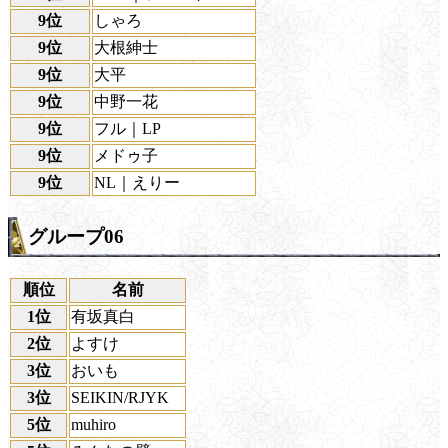
9位
しゃろ
9位
大根紳士
9位
大平
9位
中野一花
9位
フル｜LP
9位
メドゥ子
9位
NL｜えりー
グループ06
順位
名前
1位
有坂真白
2位
よすけ
3位
おいも
3位
SEIKIN/RJYK
5位
muhiro