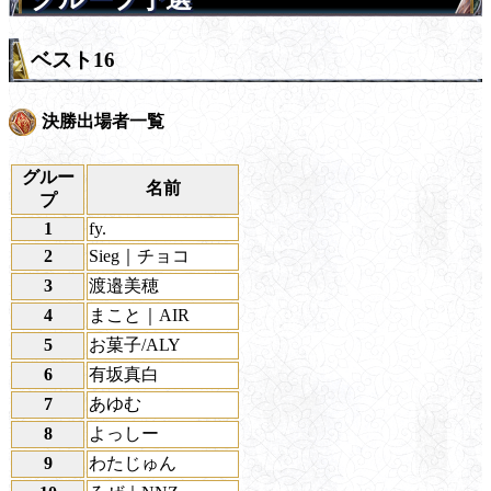
ベスト16
決勝出場者一覧
グルー
名前
プ
1
fy.
2
Sieg｜チョコ
3
渡邉美穂
4
まこと｜AIR
5
お菓子/ALY
6
有坂真白
7
あゆむ
8
よっしー
9
わたじゅん