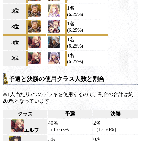
1名
3位
(6.25%)
1名
3位
(6.25%)
1名
3位
(6.25%)
1名
3位
(6.25%)
予選と決勝の使用クラス人数と割合
※1人当たり2つのデッキを使用するので、割合の合計は約
200%となっています
クラス
予選
決勝
40名
2名
（15.63%）
（12.50%）
エルフ
3名
0名