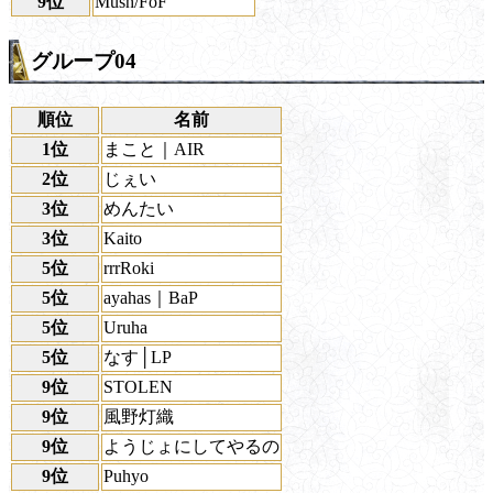
9位
Mush/FoF
グループ04
順位
名前
1位
まこと｜AIR
2位
じぇい
3位
めんたい
3位
Kaito
5位
rrrRoki
5位
ayahas｜BaP
5位
Uruha
5位
なす│LP
9位
STOLEN
9位
風野灯織
9位
ようじょにしてやるの
9位
Puhyo