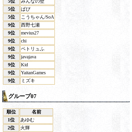
5位
みんなの壁
5位
ぱぴ
5位
こうちゃん/SoA
9位
西野七瀬
9位
mevius27
9位
chi
9位
ペトリュふ
9位
javajava
9位
Kid
9位
YaitanGames
9位
ミズキ
グループ07
順位
名前
1位
あゆむ
2位
火輝