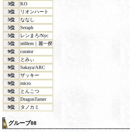
3位
KO
3位
リオンハート
5位
ななし
5位
Seraph
5位
レンまろ/Nyc
5位
stilllem｜麗一揆
9位
curator
9位
とみぃ
9位
Sakaya/ARC
9位
ザッキー
9位
micro
9位
とんこつ
9位
DragonTamer
9位
タノカミ
グループ08