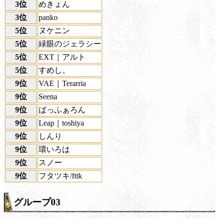
3位
めきょん
3位
panko
5位
ヌケニン
5位
緑眼のジェラシー
5位
EXT｜アルト
5位
すめし。
9位
VAE｜Terarria
9位
Seena
9位
ばっふぁろん
9位
Leap｜toshiya
9位
しんり
9位
環いろは
9位
スノー
9位
フタツキ/fttk
グループ03