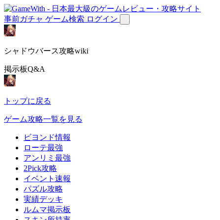
事前ガチャ
ゲーム検索
ログイン
シャドウバース攻略wiki
掲示板Q&A
トップに戻る
ゲーム攻略一覧を見る
ビヨンド情報
ローテ最強
アンリミ最強
2Pick攻略
イベント速報
パズル攻略
実績デッキ
ルムマ掲示板
スキン所持率