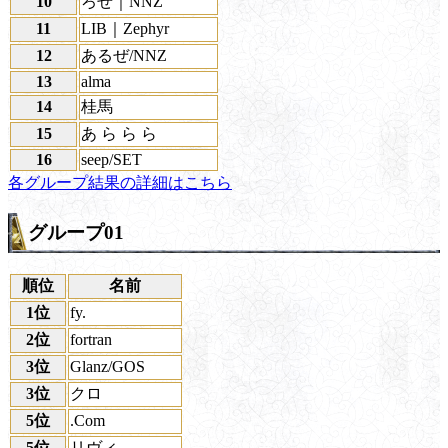
10
ろぜ｜NNZ
11
LIB｜Zephyr
12
あるぜ/NNZ
13
alma
14
桂馬
15
あ ら ら ら
16
seep/SET
各グループ結果の詳細はこちら
グループ01
順位
名前
1位
fy.
2位
fortran
3位
Glanz/GOS
3位
クロ
5位
.Com
5位
リヴィ