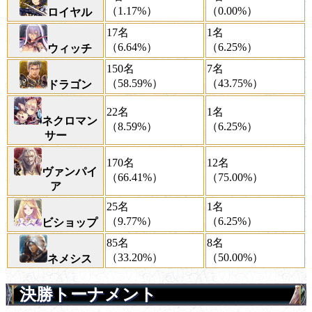
（1.17%）
（0.00%）
ロイヤル
17名
1名
（6.64%）
（6.25%）
ウィッチ
150名
7名
（58.59%）
（43.75%）
ドラゴン
22名
1名
ネクロマン
（8.59%）
（6.25%）
サー
170名
12名
ヴァンパイ
（66.41%）
（75.00%）
ア
25名
1名
（9.77%）
（6.25%）
ビショップ
85名
8名
（33.20%）
（50.00%）
ネメシス
決勝トーナメント