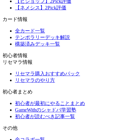
【ビショップ】2Pick評価
【ネメシス】2Pick評価
カード情報
全カード一覧
テンポラリーデッキ解説
構築済みデッキ一覧
初心者情報
リセマラ情報
リセマラ購入おすすめパック
リセマラのやり方
初心者まとめ
初心者が最初にやることまとめ
GameWithのシャドバ学習塾
初心者が読むべき記事一覧
その他
全コラボ一覧