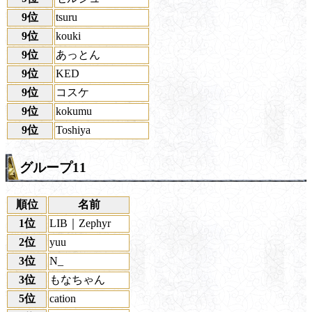
9位
tsuru
9位
kouki
9位
あっとん
9位
KED
9位
コスケ
9位
kokumu
9位
Toshiya
グループ11
順位
名前
1位
LIB｜Zephyr
2位
yuu
3位
N_
3位
もなちゃん
5位
cation