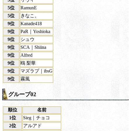
5位
RamunE
5位
きなこ。
9位
Kanade418
9位
PaR｜Yoshioka
9位
シュウ
9位
SCA｜Shiina
9位
Alfred
9位
鴎 梨華
9位
マズラプ｜ibsG
9位
霧風
グループ02
順位
名前
1位
Sieg｜チョコ
2位
アルアド