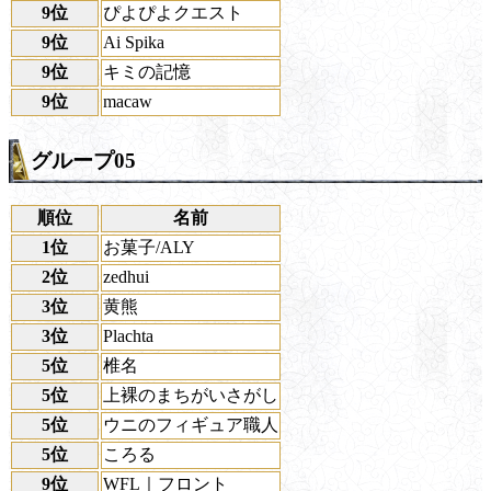
9位
ぴよぴよクエスト
9位
Ai Spika
9位
キミの記憶
9位
macaw
グループ05
順位
名前
1位
お菓子/ALY
2位
zedhui
3位
黄熊
3位
Plachta
5位
椎名
5位
上裸のまちがいさがし
5位
ウニのフィギュア職人
5位
ころる
9位
WFL｜フロント