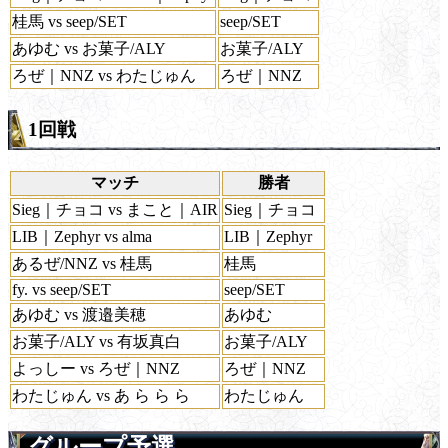
桂馬 vs seep/SET
seep/SET
あゆむ vs お菓子/ALY
お菓子/ALY
ろぜ｜NNZ vs わたじゅん
ろぜ｜NNZ
1回戦
マッチ
勝者
Sieg｜チョコ vs まこと｜AIR
Sieg｜チョコ
LIB｜Zephyr vs alma
LIB｜Zephyr
あるぜ/NNZ vs 桂馬
桂馬
fy. vs seep/SET
seep/SET
あゆむ vs 渡邉美穂
あゆむ
お菓子/ALY vs 有坂真白
お菓子/ALY
よっしー vs ろぜ｜NNZ
ろぜ｜NNZ
わたじゅん vs あ ら ら ら
わたじゅん
グループ予選