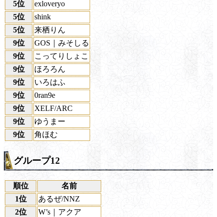
5位
exloveryo
5位
shink
5位
来栖りん
9位
GOS｜みそしる
9位
こってりしょこ
9位
ほろろん
9位
いろはふ
9位
0ran9e
9位
XELF/ARC
9位
ゆうまー
9位
角ほむ
グループ12
順位
名前
1位
あるぜ/NNZ
2位
W’s｜アクア