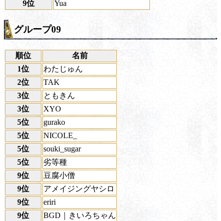
9位
Yua
グループ09
順位
名前
1位
わたじゅん
2位
TAK
3位
ともきん
3位
XYO
5位
gurako
5位
NICOLE_
5位
souki_sugar
5位
劣等種
9位
豆腐小僧
9位
アメイジングヤシロ
9位
eriri
9位
BGD｜きいろちゃん