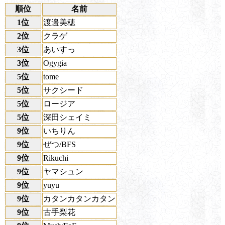
順位
名前
1位
渡邉美穂
2位
クラゲ
3位
あいすっ
3位
Ogygia
5位
tome
5位
サクシード
5位
ロージア
5位
深田シェイミ
9位
いちりん
9位
ぜつ/BFS
9位
Rikuchi
9位
ヤマシュン
9位
yuyu
9位
カタンカタンカタン
9位
古手梨花