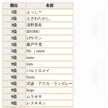
順位
名前
1位
よっしー
2位
えざわたかし。
3位
清野菜名
3位
IDOMU
5位
LPS/ラン
5位
藤戸千雪
5位
NL ｜onest
5位
nono
9位
zaru
9位
バルトロメイ
9位
Syou
9位
式波・アスカ・ラングレー
9位
kygo
9位
ムラオサ
9位
レスキネン