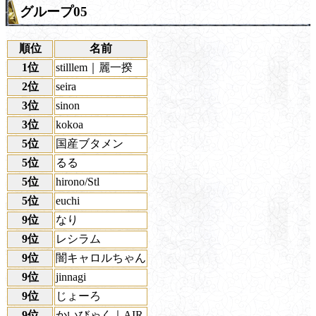
グループ05
順位
名前
1位
stilllem｜麗一揆
2位
seira
3位
sinon
3位
kokoa
5位
国産ブタメン
5位
るる
5位
hirono/Stl
5位
euchi
9位
なり
9位
レシラム
9位
闇キャロルちゃん
9位
jinnagi
9位
じょーろ
9位
かいびゃく｜AIR