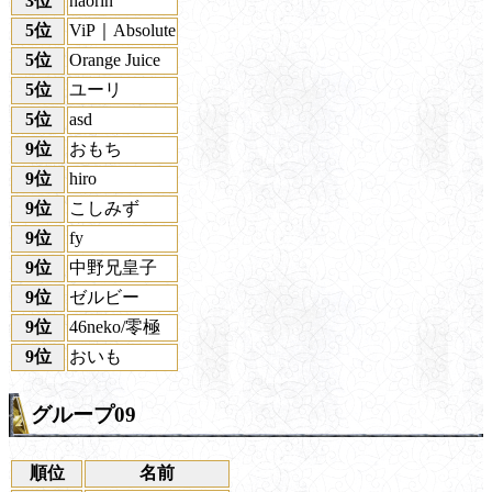
3位
naorin
5位
ViP｜Absolute
5位
Orange Juice
5位
ユーリ
5位
asd
9位
おもち
9位
hiro
9位
こしみず
9位
fy
9位
中野兄皇子
9位
ゼルビー
9位
46neko/零極
9位
おいも
グループ09
順位
名前