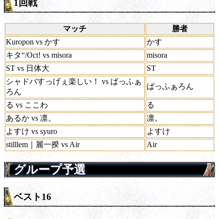
1回戦
マッチ
勝者
Kuropon vs かす
かす
キタ“/Oct! vs misora
misora
ST vs 日体大
ST
シャドバすっげぇ楽しい！ vs ばっふぁ
ばっふぁろん
ろん
る vs ここわ
る
あるか vs 凛。
凛。
よすけ vs syuro
よすけ
stilllem｜麗一揆 vs Air
Air
グループ予選
ベスト16