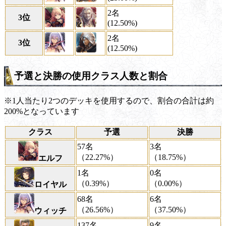
2名
3位
(12.50%)
2名
3位
(12.50%)
予選と決勝の使用クラス人数と割合
※1人当たり2つのデッキを使用するので、割合の合計は約
200%となっています
クラス
予選
決勝
57名
3名
（22.27%）
（18.75%）
エルフ
1名
0名
（0.39%）
（0.00%）
ロイヤル
68名
6名
（26.56%）
（37.50%）
ウィッチ
137名
9名