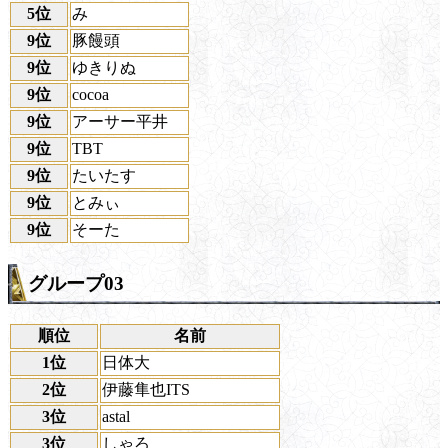
5位
み
9位
豚饅頭
9位
ゆきりぬ
9位
cocoa
9位
アーサー平井
9位
TBT
9位
たいたす
9位
とみぃ
9位
そーた
グループ03
順位
名前
1位
日体大
2位
伊藤隼也ITS
3位
astal
3位
しゃろ