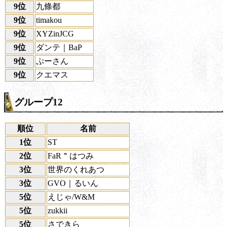
9位
九條都
9位
timakou
9位
XYZinJCG
9位
ダンテ｜BaP
9位
ぷーさん
9位
クエマス
グループ12
順位
名前
1位
ST
2位
FaR＂はつみ
3位
世界のくれあつ
3位
GVO｜るいん
5位
えじゃ/W&M
5位
zukkii
5位
さできら