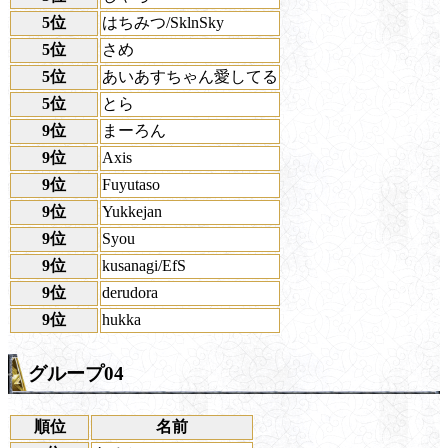
5位
はちみつ/SklnSky
5位
さめ
5位
あいあすちゃん愛してる
5位
とら
9位
まーろん
9位
Axis
9位
Fuyutaso
9位
Yukkejan
9位
Syou
9位
kusanagi/EfS
9位
derudora
9位
hukka
グループ04
順位
名前