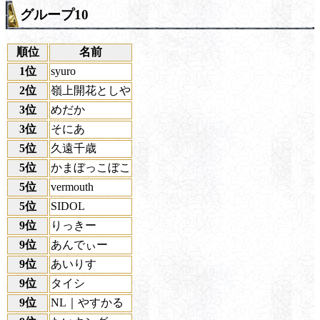
グループ10
順位
名前
1位
syuro
2位
嶺上開花としや
3位
めだか
3位
そにあ
5位
久遠千歳
5位
かまぼっこぼこ
5位
vermouth
5位
SIDOL
9位
りっきー
9位
あんでぃー
9位
あいりす
9位
タイシ
9位
NL｜やすかる