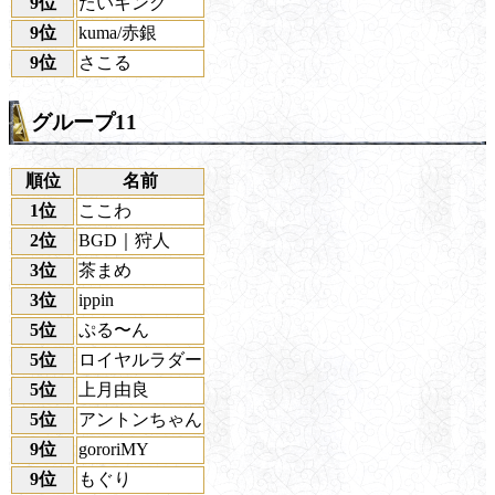
9位
たいキング
9位
kuma/赤銀
9位
さこる
グループ11
順位
名前
1位
ここわ
2位
BGD｜狩人
3位
茶まめ
3位
ippin
5位
ぷる〜ん
5位
ロイヤルラダー
5位
上月由良
5位
アントンちゃん
9位
gororiMY
9位
もぐり