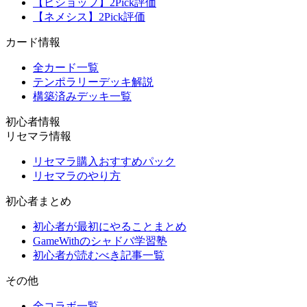
【ビショップ】2Pick評価
【ネメシス】2Pick評価
カード情報
全カード一覧
テンポラリーデッキ解説
構築済みデッキ一覧
初心者情報
リセマラ情報
リセマラ購入おすすめパック
リセマラのやり方
初心者まとめ
初心者が最初にやることまとめ
GameWithのシャドバ学習塾
初心者が読むべき記事一覧
その他
全コラボ一覧