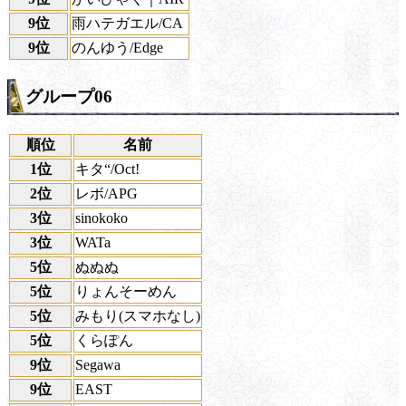
9位
雨ハテガエル/CA
9位
のんゆう/Edge
グループ06
順位
名前
1位
キタ“/Oct!
2位
レボ/APG
3位
sinokoko
3位
WATa
5位
ぬぬぬ
5位
りょんそーめん
5位
みもり(スマホなし)
5位
くらぽん
9位
Segawa
9位
EAST