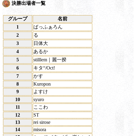
決勝出場者一覧
グループ
名前
1
ばっふぁろん
2
る
3
日体大
4
あるか
5
stilllem｜麗一揆
6
キタ“/Oct!
7
かす
8
Kuropon
9
よすけ
10
syuro
11
ここわ
12
ST
13
rei sirose
14
misora