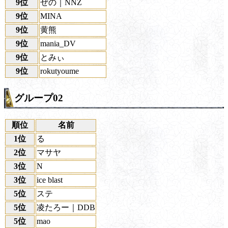
9位
ぜの｜NNZ
9位
MINA
9位
黄熊
9位
mania_DV
9位
とみぃ
9位
rokutyoume
グループ02
順位
名前
1位
る
2位
マサヤ
3位
N
3位
ice blast
5位
ステ
5位
凌たろー｜DDB
5位
mao