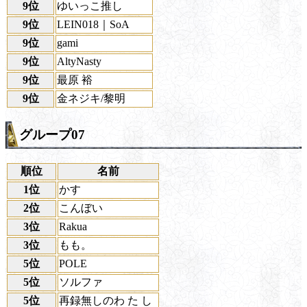
9位
ゆいっこ推し
9位
LEIN018｜SoA
9位
gami
9位
AltyNasty
9位
最原 裕
9位
金ネジキ/黎明
グループ07
順位
名前
1位
かす
2位
こんぼい
3位
Rakua
3位
もも。
5位
POLE
5位
ソルファ
5位
再録無しのわ た し