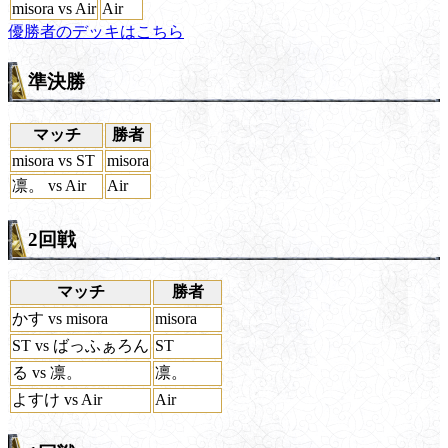
misora vs Air
Air
優勝者のデッキはこちら
準決勝
マッチ
勝者
misora vs ST
misora
凛。 vs Air
Air
2回戦
マッチ
勝者
かす vs misora
misora
ST vs ばっふぁろん
ST
る vs 凛。
凛。
よすけ vs Air
Air