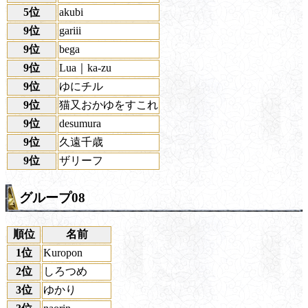
5位
akubi
9位
gariii
9位
bega
9位
Lua｜ka-zu
9位
ゆにチル
9位
猫又おかゆをすこれ
9位
desumura
9位
久遠千歳
9位
ザリーフ
グループ08
順位
名前
1位
Kuropon
2位
しろつめ
3位
ゆかり