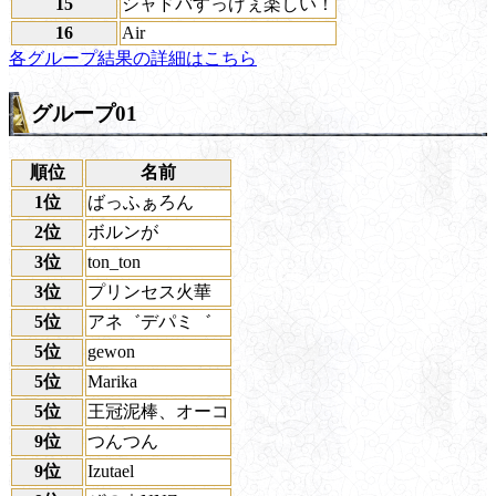
15
シャドバすっげぇ楽しい！
16
Air
各グループ結果の詳細はこちら
グループ01
順位
名前
1位
ばっふぁろん
2位
ボルンが
3位
ton_ton
3位
プリンセス火華
5位
アネ゛デパミ゛
5位
gewon
5位
Marika
5位
王冠泥棒、オーコ
9位
つんつん
9位
Izutael