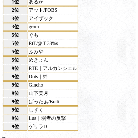
1位
あるか
2位
アット/FOBS
3位
アイザック
3位
grom
5位
ぐも
5位
RtT/@Ｔ33%s
5位
ふみや
5位
めきょん
9位
RTE｜アルカンシェル
9位
Dots｜絆
9位
Gincho
9位
山下美月
9位
ばったぁ/Botti
9位
しずく
9位
Lua｜弱者の反撃
9位
ゲリラD