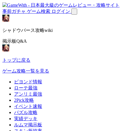
事前ガチャ
ゲーム検索
ログイン
シャドウバース攻略wiki
掲示板Q&A
トップに戻る
ゲーム攻略一覧を見る
ビヨンド情報
ローテ最強
アンリミ最強
2Pick攻略
イベント速報
パズル攻略
実績デッキ
ルムマ掲示板
スキン所持率