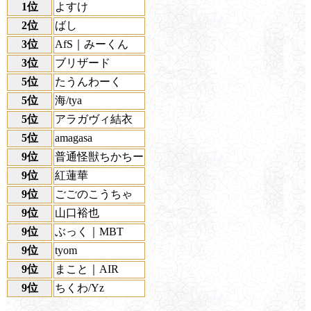
1位
よすけ
2位
ばし
3位
AfS｜みーくん
3位
ブリザード
5位
たうんわーく
5位
海/tya
5位
アラガヴィ結衣
5位
amagasa
9位
普通怪獣ちかちー
9位
紅蓮華
9位
ごごのこうちゃ
9位
山口裕也
9位
ぶっく｜MBT
9位
tyom
9位
まこと｜AIR
9位
ちくわ/Yz