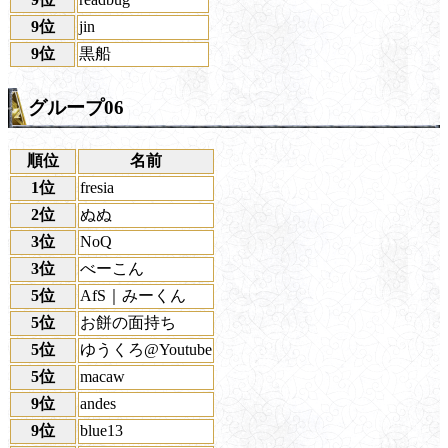
9位
jin
9位
黒船
グループ06
順位
名前
1位
fresia
2位
ぬぬ
3位
NoQ
3位
べーこん
5位
AfS｜みーくん
5位
お餅の面持ち
5位
ゆうくろ@Youtube
5位
macaw
9位
andes
9位
blue13