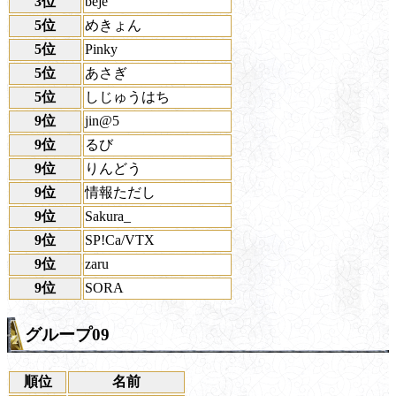
3位
beje
5位
めきょん
5位
Pinky
5位
あさぎ
5位
しじゅうはち
9位
jin@5
9位
るび
9位
りんどう
9位
情報ただし
9位
Sakura_
9位
SP!Ca/VTX
9位
zaru
9位
SORA
グループ09
順位
名前