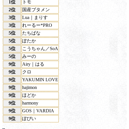
1位
トモ
2位
国産ブタメン
3位
Lua｜まりす
3位
れーるー*PRO
5位
たちばな
5位
ぽたか
5位
こうちゃん／SoA
5位
みーの
9位
Airy｜はる
9位
クロ
9位
YAKUMIN LOVE
9位
hajimon
9位
ほどか
9位
harmony
9位
GOS｜VARDIA
9位
ぽぴい