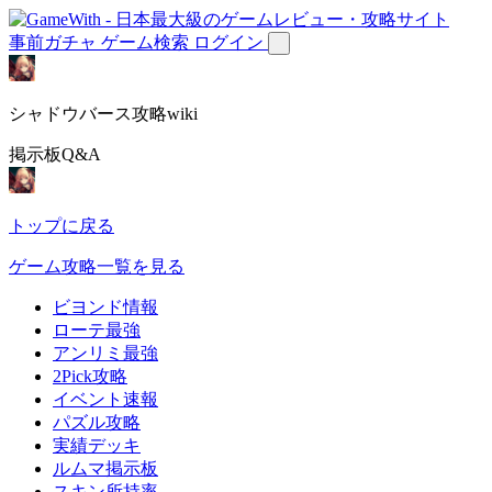
事前ガチャ
ゲーム検索
ログイン
シャドウバース攻略wiki
掲示板Q&A
トップに戻る
ゲーム攻略一覧を見る
ビヨンド情報
ローテ最強
アンリミ最強
2Pick攻略
イベント速報
パズル攻略
実績デッキ
ルムマ掲示板
スキン所持率