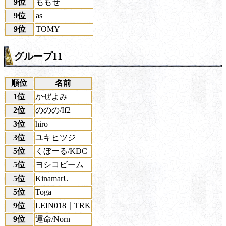
9位
ももせ
9位
as
9位
TOMY
グループ11
順位
名前
1位
かぜよみ
2位
ののの/If2
3位
hiro
3位
ユキヒツジ
5位
くぼーる/KDC
5位
ヨシコビーム
5位
KinamarU
5位
Toga
9位
LEIN018｜TRK
9位
運命/Norn