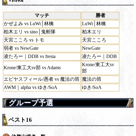
マッチ
勝者
かぜよみ vs LuWi│林檎
LuWi│林檎
柏木エリ vs sino│鬼斬隊
柏木エリ
天宮こころ vs トモ
天宮こころ
弱者 vs NewGate
NewGate
凌たろー｜DDB vs fresia
凌たろー｜DDB
Krone/東工大sv
Krone/東工大sv部 vs Adams
部
エビヤスフィール/愚者 vs 魔法の筒
魔法の筒
AWM｜alpha vs ゆき/SoA
ゆき/SoA
グループ予選
ベスト16