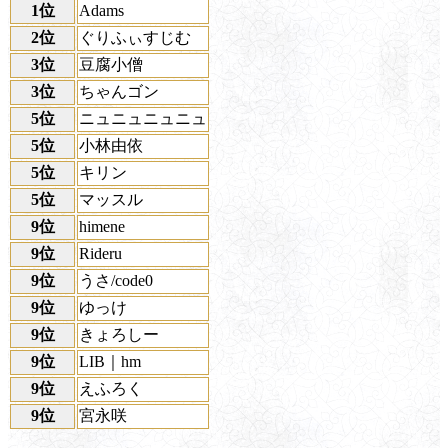
1位
Adams
2位
ぐりふぃすじむ
3位
豆腐小僧
3位
ちゃんゴン
5位
ニュニュニュニュ
5位
小林由依
5位
キリン
5位
マッスル
9位
himene
9位
Rideru
9位
うさ/code0
9位
ゆっけ
9位
きょろしー
9位
LIB｜hm
9位
えふろく
9位
宮永咲