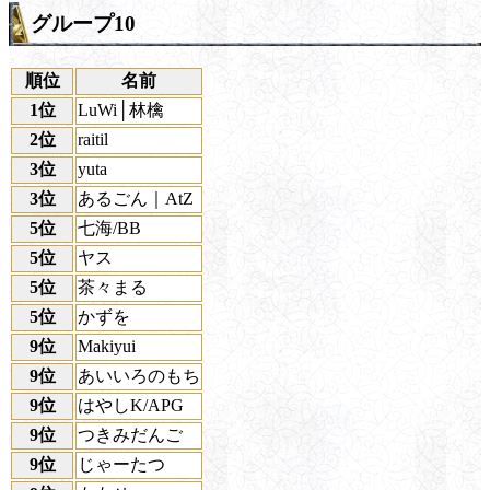
グループ10
順位
名前
1位
LuWi│林檎
2位
raitil
3位
yuta
3位
あるごん｜AtZ
5位
七海/BB
5位
ヤス
5位
茶々まる
5位
かずを
9位
Makiyui
9位
あいいろのもち
9位
はやしK/APG
9位
つきみだんご
9位
じゃーたつ