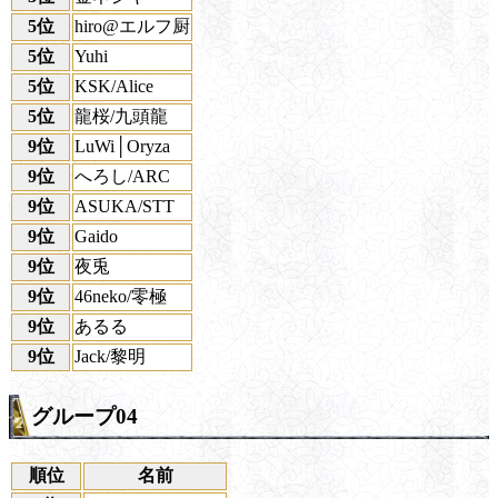
5位
hiro@エルフ厨
5位
Yuhi
5位
KSK/Alice
5位
龍桜/九頭龍
9位
LuWi│Oryza
9位
へろし/ARC
9位
ASUKA/STT
9位
Gaido
9位
夜兎
9位
46neko/零極
9位
あるる
9位
Jack/黎明
グループ04
順位
名前