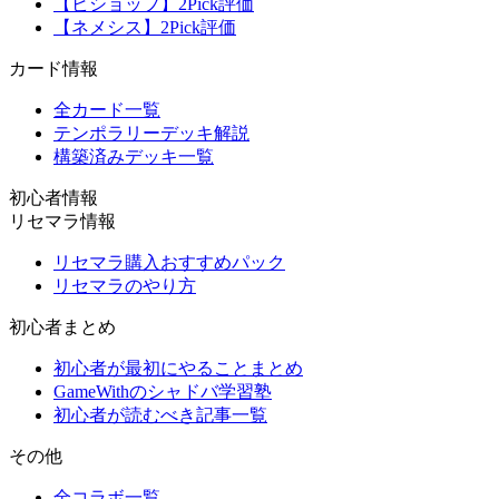
【ビショップ】2Pick評価
【ネメシス】2Pick評価
カード情報
全カード一覧
テンポラリーデッキ解説
構築済みデッキ一覧
初心者情報
リセマラ情報
リセマラ購入おすすめパック
リセマラのやり方
初心者まとめ
初心者が最初にやることまとめ
GameWithのシャドバ学習塾
初心者が読むべき記事一覧
その他
全コラボ一覧