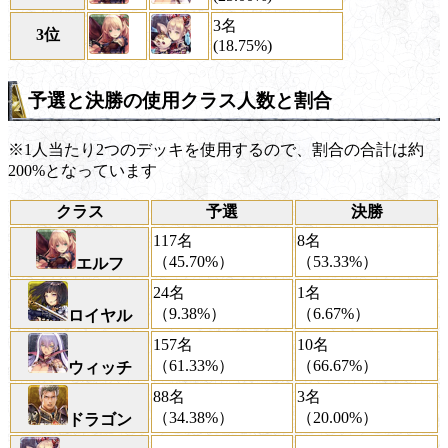
3名
3位
(18.75%)
予選と決勝の使用クラス人数と割合
※1人当たり2つのデッキを使用するので、割合の合計は約
200%となっています
クラス
予選
決勝
117名
8名
（45.70%）
（53.33%）
エルフ
24名
1名
（9.38%）
（6.67%）
ロイヤル
157名
10名
（61.33%）
（66.67%）
ウィッチ
88名
3名
（34.38%）
（20.00%）
ドラゴン