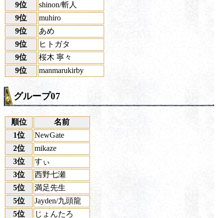
9位
shinon/斬人
9位
muhiro
9位
あめ
9位
ヒトガタ
9位
桜木 寧々
9位
manmarukirby
グループ07
順位
名前
1位
NewGate
2位
mikaze
3位
すぃ
3位
西野七瀬
5位
満足先生
5位
Jayden/九頭龍
5位
じょんたろ