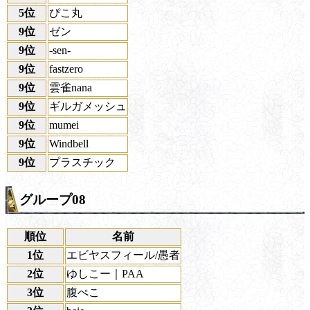
5位
ぴこ丸
9位
ゼン
9位
-sen-
9位
fastzero
9位
雲雀nana
9位
ギルガメッシュ
9位
mumei
9位
Windbell
9位
プラスチック
グループ08
順位
名前
1位
エビヤスフィール/愚者
2位
ゆしこー｜PAA
3位
腹ぺこ