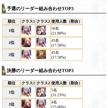
予選のリーダー組み合わせTOP3
順位
クラス1
クラス2
使用人数（割合）
56名
1位
(21.88%)
45名
2位
(17.58%)
45名
2位
(17.58%)
決勝のリーダー組み合わせTOP3
順位
クラス1
クラス2
使用人数（割合）
5名
1位
(31.25%)
4名
2位
(25.00%)