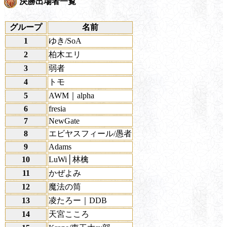
決勝出場者一覧
グループ
名前
1
ゆき/SoA
2
柏木エリ
3
弱者
4
トモ
5
AWM｜alpha
6
fresia
7
NewGate
8
エビヤスフィール/愚者
9
Adams
10
LuWi│林檎
11
かぜよみ
12
魔法の筒
13
凌たろー｜DDB
14
天宮こころ