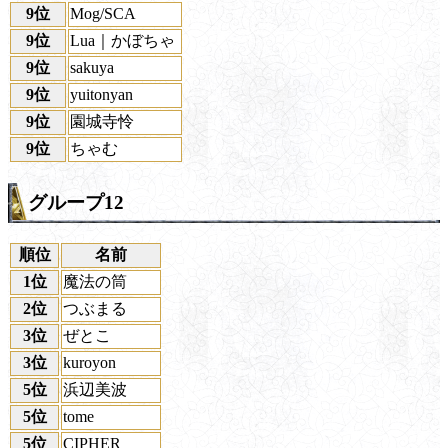
9位
Mog/SCA
9位
Lua｜かぼちゃ
9位
sakuya
9位
yuitonyan
9位
園城寺怜
9位
ちゃむ
グループ12
順位
名前
1位
魔法の筒
2位
つぶまる
3位
ぜとこ
3位
kuroyon
5位
浜辺美波
5位
tome
5位
CIPHER