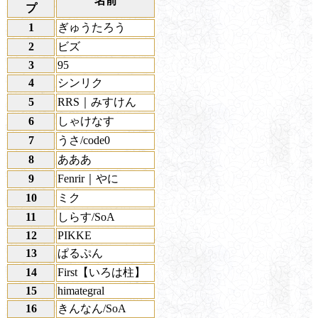
名前
プ
1
ぎゅうたろう
2
ビズ
3
95
4
シンリク
5
RRS｜みすけん
6
しゃけなす
7
うさ/code0
8
あああ
9
Fenrir｜やに
10
ミク
11
しらす/SoA
12
PIKKE
13
ぱるぷん
14
First【いろは柱】
15
himategral
16
きんなん/SoA