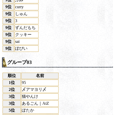
9位
curry
9位
しゅん
9位
3
9位
ずんだもち
9位
クッキー
9位
sai
9位
ぽぴい
グループ03
順位
名前
1位
95
2位
〆アマヨリ〆
3位
猫やんけ
3位
あるごん｜AtZ
5位
ぽたか