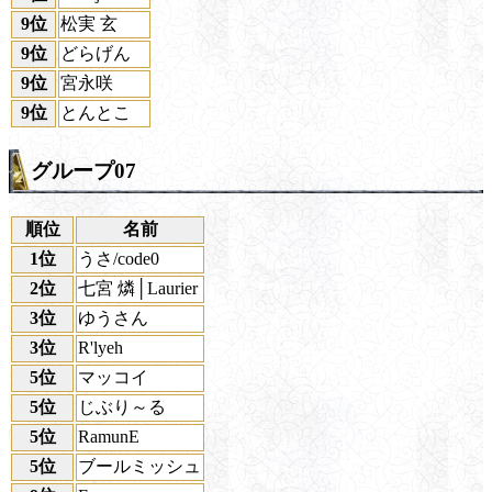
9位
松実 玄
9位
どらげん
9位
宮永咲
9位
とんとこ
グループ07
順位
名前
1位
うさ/code0
2位
七宮 燐│Laurier
3位
ゆうさん
3位
R'lyeh
5位
マッコイ
5位
じぶり～る
5位
RamunE
5位
ブールミッシュ