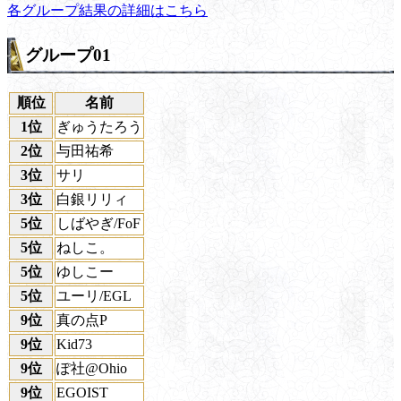
各グループ結果の詳細はこちら
グループ01
順位
名前
1位
ぎゅうたろう
2位
与田祐希
3位
サリ
3位
白銀リリィ
5位
しばやぎ/FoF
5位
ねしこ。
5位
ゆしこー
5位
ユーリ/EGL
9位
真の点P
9位
Kid73
9位
ぽ社@Ohio
9位
EGOIST