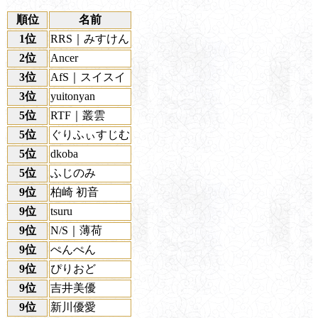
順位
名前
1位
RRS｜みすけん
2位
Ancer
3位
AfS｜スイスイ
3位
yuitonyan
5位
RTF｜叢雲
5位
ぐりふぃすじむ
5位
dkoba
5位
ふじのみ
9位
柏崎 初音
9位
tsuru
9位
N/S｜薄荷
9位
ぺんぺん
9位
ぴりおど
9位
吉井美優
9位
新川優愛