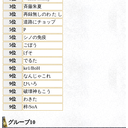
3位
斉藤朱夏
3位
再録無しのわ た し
5位
道路にチョップ
5位
P
5位
シノの免疫
5位
ごぼう
9位
げそ
9位
でるた
9位
ke1/BoH
9位
なんじゃこれ
9位
ひいろ
9位
破壊神もこう
9位
わきた
9位
梓/SoA
グループ10