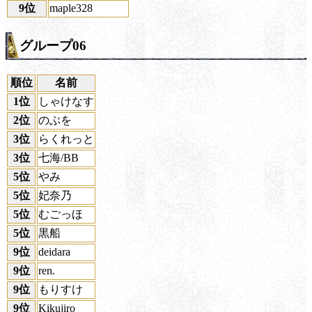
9位
maple328
グループ06
順位
名前
1位
しゃけなす
2位
のぶを
3位
らくれっと
3位
七海/BB
5位
やみ
5位
妃奈乃
5位
むごっほ
5位
黒船
9位
deidara
9位
ren.
9位
もりすけ
9位
Kikujiro