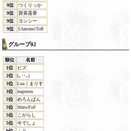
9位
つくりっか
9位
賀喜遥香
9位
ヨンシー
9位
Utatomo/ToR
グループ02
順位
名前
1位
ビズ
2位
(｡･･｡)
3位
Lua｜まりす
3位
isaporon
5位
めろんぱん
5位
Shiro/FoF
5位
こがらし
5位
今でしょ
9位
ふみ