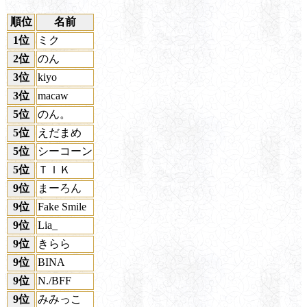
順位
名前
1位
ミク
2位
のん
3位
kiyo
3位
macaw
5位
のん。
5位
えだまめ
5位
シーコーン
5位
ＴＩＫ
9位
まーろん
9位
Fake Smile
9位
Lia_
9位
きらら
9位
BINA
9位
N./BFF
9位
みみっこ