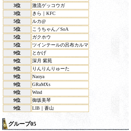
3位
激流ゲッコウガ
3位
きら｜KFC
5位
ルカ@
5位
こうちゃん／SoA
5位
ガクホウ
5位
ツインテールの呂布カルマ
9位
とかげ
9位
深月 紫苑
9位
りんりんりゅーた
9位
Naoya
9位
GRaMXs
9位
Wind
9位
御坂美琴
9位
LIB｜蒼山
グループ05