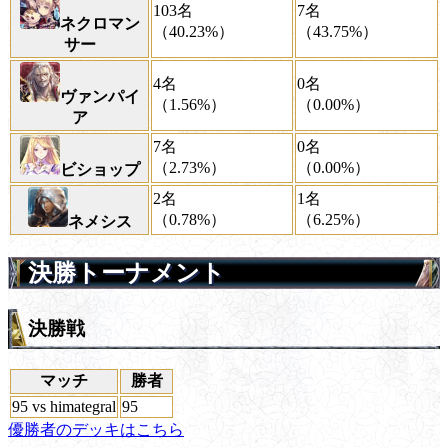
103名
7名
ネクロマン
（40.23%）
（43.75%）
サー
4名
0名
ヴァンパイ
（1.56%）
（0.00%）
ア
7名
0名
（2.73%）
（0.00%）
ビショップ
2名
1名
（0.78%）
（6.25%）
ネメシス
決勝トーナメント
決勝戦
マッチ
勝者
95 vs himategral
95
優勝者のデッキはこちら