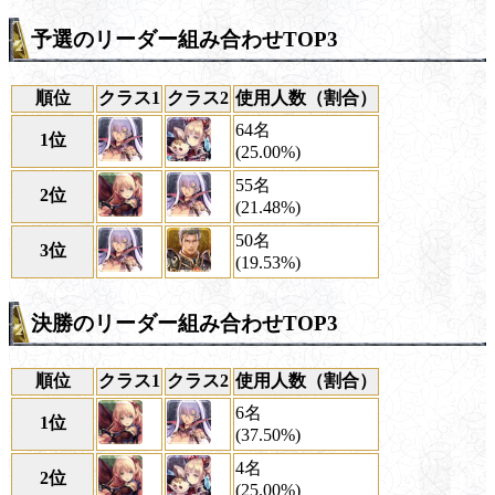
予選のリーダー組み合わせTOP3
順位
クラス1
クラス2
使用人数（割合）
64名
1位
(25.00%)
55名
2位
(21.48%)
50名
3位
(19.53%)
決勝のリーダー組み合わせTOP3
順位
クラス1
クラス2
使用人数（割合）
6名
1位
(37.50%)
4名
2位
(25.00%)