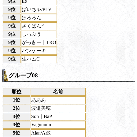
9位
Eα
9位
ばいちゃ/PLV
9位
ほろろん
9位
さくぱん≠
9位
しっぷう
9位
がっきー┃TRO
9位
パンケーキ
9位
生ハムC
グループ08
順位
名前
1位
あああ
2位
渡邉美穂
3位
Son｜BaP
3位
Vaguuuun
5位
Alan/ArK