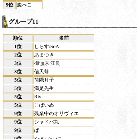
9位
腹ぺこ
グループ11
順位
名前
1位
しらす/SoA
2位
あまつき
3位
御伽原 江良
3位
信天翁
5位
筒隠月子
5位
満足先生
5位
Riy
5位
こばいぬ
9位
残業中のオリヴィエ
9位
シャドバ丸
9位
ば
9位
KoR / たいち