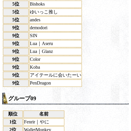
5位
Bishoks
5位
ゆいっこ推し
5位
andes
9位
demodori
9位
SIN
9位
Lua｜Aseru
9位
Lua｜Glanz
9位
Color
9位
Koba
9位
アイテールに会いたーい
9位
PenDragon
グループ09
順位
名前
1位
Fenrir｜やに
2位
WalletMonkey