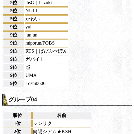
5位
ibsG｜hazuki
5位
NULL
5位
かわい
9位
yui
9位
junjun
9位
miporun/FOBS
9位
RTS｜ぱぴぷぺぽん
9位
ガバイト
9位
照
9位
UMA
9位
Toshi0606
グループ04
順位
名前
1位
シンリク
2位
向陽シアム★KSH