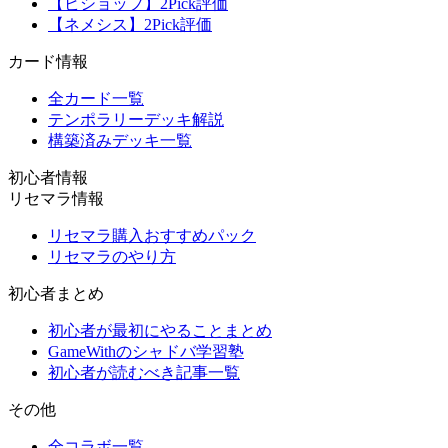
【ビショップ】2Pick評価
【ネメシス】2Pick評価
カード情報
全カード一覧
テンポラリーデッキ解説
構築済みデッキ一覧
初心者情報
リセマラ情報
リセマラ購入おすすめパック
リセマラのやり方
初心者まとめ
初心者が最初にやることまとめ
GameWithのシャドバ学習塾
初心者が読むべき記事一覧
その他
全コラボ一覧