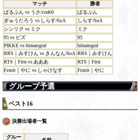
マッチ
勝者
ぱるぷん vs うさ/code0
ぱるぷん
ぎゅうたろう vs しらす/SoA
しらす/SoA
シンリク vs ミク
ミク
95 vs ビズ
95
PIKKE vs himategral
himategral
RRS｜みすけん vs きんなん/SoA
RRS｜みすけん
RTS｜First vs あああ
RTS｜First
Fenrir｜やに vs しゃけなす
Fenrir｜やに
グループ予選
ベスト16
決勝出場者一覧
グルー