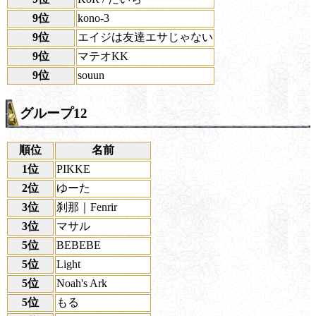
9位
kono-3
9位
エイジは友達エサじゃない
9位
マテオKK
9位
souun
グループ12
順位
名前
1位
PIKKE
2位
ゆーた
3位
刹那｜Fenrir
3位
マサル
5位
BEBEBE
5位
Light
5位
Noah's Ark
5位
もる