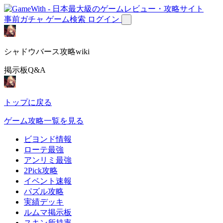
事前ガチャ
ゲーム検索
ログイン
シャドウバース攻略wiki
掲示板Q&A
トップに戻る
ゲーム攻略一覧を見る
ビヨンド情報
ローテ最強
アンリミ最強
2Pick攻略
イベント速報
パズル攻略
実績デッキ
ルムマ掲示板
スキン所持率