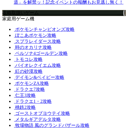
道」を解禁ッ！記念イベントの報酬もお見逃し無く！
攻略取扱いゲーム
家庭用ゲーム機
ポケモンチャンピオンズ攻略
ぽこあポケモン攻略
スプラレイダース攻略
時のオカリナ攻略
ペルソナ4ゴールデン攻略
トモコレ攻略
バイオレクイエム攻略
紅の砂漠攻略
デイモン&ベイビー攻略
ポケモンZA攻略
ドラクエ7攻略
仁王3攻略
ドラクエ1・2攻略
桃鉄2攻略
ゴーストオブヨウテイ攻略
メタルギアデルタ攻略
牧場物語 風のグランドバザール攻略