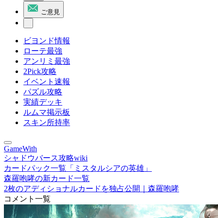
ご意見
ビヨンド情報
ローテ最強
アンリミ最強
2Pick攻略
イベント速報
パズル攻略
実績デッキ
ルムマ掲示板
スキン所持率
GameWith
シャドウバース攻略wiki
カードパック一覧「ミスタルシアの英雄」
森羅咆哮の新カード一覧
2枚のアディショナルカードを独占公開｜森羅咆哮
コメント一覧