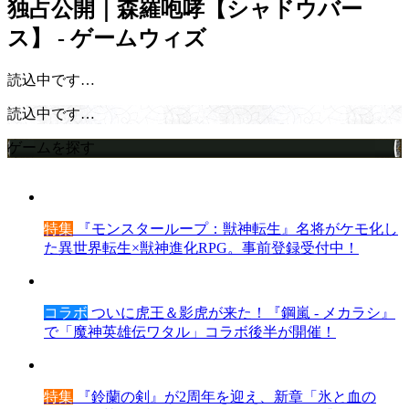
独占公開｜森羅咆哮【シャドウバー
ス】 - ゲームウィズ
読込中です…
読込中です…
ゲームを探す
特集
『モンスターループ：獣神転生』名将がケモ化し
た異世界転生×獣神進化RPG。事前登録受付中！
コラボ
ついに虎王＆影虎が来た！『鋼嵐 - メカラシ』
で「魔神英雄伝ワタル」コラボ後半が開催！
特集
『鈴蘭の剣』が2周年を迎え、新章「氷と血の