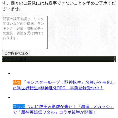
す。個々のご意見にはお返事できないことを予めご了承くだ
さいませ。
ゲームを探す
特集
『モンスターループ：獣神転生』名将がケモ化し
た異世界転生×獣神進化RPG。事前登録受付中！
コラボ
ついに虎王＆影虎が来た！『鋼嵐 - メカラシ』
で「魔神英雄伝ワタル」コラボ後半が開催！