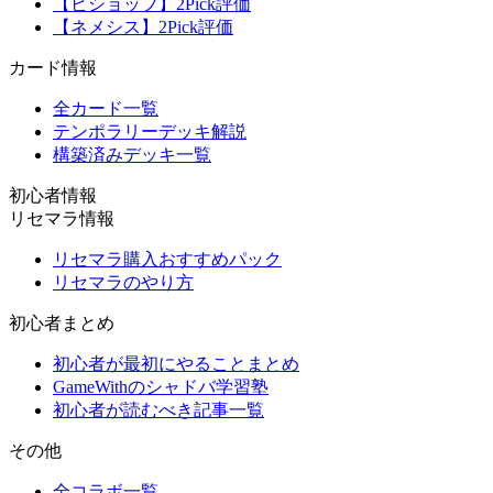
【ビショップ】2Pick評価
【ネメシス】2Pick評価
カード情報
全カード一覧
テンポラリーデッキ解説
構築済みデッキ一覧
初心者情報
リセマラ情報
リセマラ購入おすすめパック
リセマラのやり方
初心者まとめ
初心者が最初にやることまとめ
GameWithのシャドバ学習塾
初心者が読むべき記事一覧
その他
全コラボ一覧