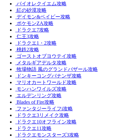
バイオレクイエム攻略
紅の砂漠攻略
デイモン&ベイビー攻略
ポケモンZA攻略
ドラクエ7攻略
仁王3攻略
ドラクエ1・2攻略
桃鉄2攻略
ゴーストオブヨウテイ攻略
メタルギアデルタ攻略
牧場物語 風のグランドバザール攻略
ドンキーコングバナンザ攻略
マリオカートワールド攻略
モンハンワイルズ攻略
エルデンリング攻略
Blades of Fire攻略
ファンタジーライフi攻略
ドラクエ3リメイク攻略
ドラクエ10オフライン攻略
ドラクエ11攻略
ドラクエモンスターズ3攻略