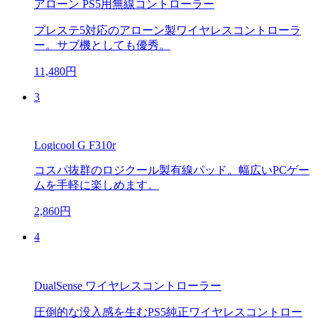
アローン PS5用無線コントローラー
プレステ5対応のアローン製ワイヤレスコントローラ
ー。サブ機としても優秀。
11,480円
3
Logicool G F310r
コスパ抜群のロジクール製有線パッド。幅広いPCゲー
ムを手軽に楽しめます。
2,860円
4
DualSense ワイヤレスコントローラー
圧倒的な没入感を生むPS5純正ワイヤレスコントロー