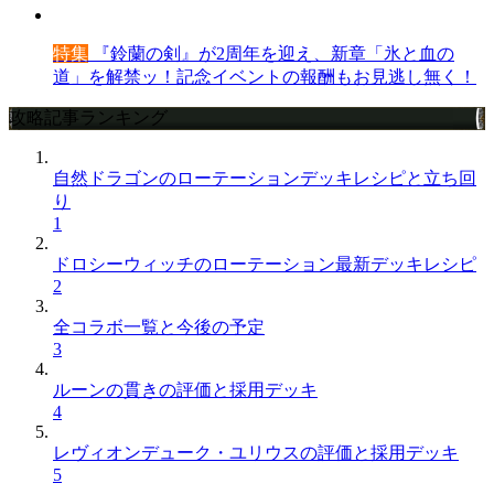
特集
『鈴蘭の剣』が2周年を迎え、新章「氷と血の
道」を解禁ッ！記念イベントの報酬もお見逃し無く！
攻略記事ランキング
自然ドラゴンのローテーションデッキレシピと立ち回
り
1
ドロシーウィッチのローテーション最新デッキレシピ
2
全コラボ一覧と今後の予定
3
ルーンの貫きの評価と採用デッキ
4
レヴィオンデューク・ユリウスの評価と採用デッキ
5