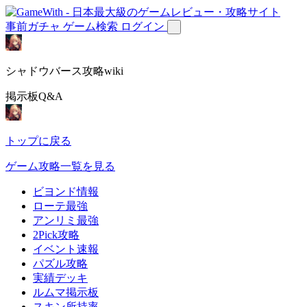
事前ガチャ
ゲーム検索
ログイン
シャドウバース攻略wiki
掲示板Q&A
トップに戻る
ゲーム攻略一覧を見る
ビヨンド情報
ローテ最強
アンリミ最強
2Pick攻略
イベント速報
パズル攻略
実績デッキ
ルムマ掲示板
スキン所持率