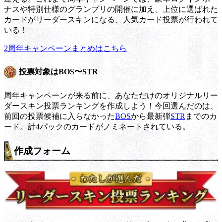
ナスや特別仕様のグランプリの開催に加え、上位に選ばれた
カードがリーダースキンになる、人気カード投票が行われて
いる！
2周年キャンペーンまとめはこちら
投票対象はBOS〜STR
周年キャンペーンが来る前に、あなただけのオリジナルリー
ダースキン投票ランキングを作成しよう！今回選んだのは、
前回の投票候補に入らなかった
BOS
から最新弾
STR
までのカ
ード。計4パックのカードがノミネートされている。
作成フォーム