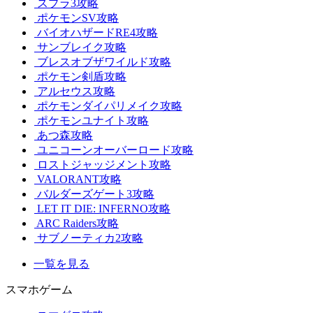
スプラ3攻略
ポケモンSV攻略
バイオハザードRE4攻略
サンブレイク攻略
ブレスオブザワイルド攻略
ポケモン剣盾攻略
アルセウス攻略
ポケモンダイパリメイク攻略
ポケモンユナイト攻略
あつ森攻略
ユニコーンオーバーロード攻略
ロストジャッジメント攻略
VALORANT攻略
バルダーズゲート3攻略
LET IT DIE: INFERNO攻略
ARC Raiders攻略
サブノーティカ2攻略
一覧を見る
スマホゲーム