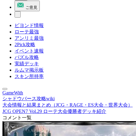
ご意見
ビヨンド情報
ローテ最強
アンリミ最強
2Pick攻略
イベント速報
パズル攻略
実績デッキ
ルムマ掲示板
スキン所持率
GameWith
シャドウバース攻略wiki
大会情報と結果まとめ（JCG・RAGE・ES大会・世界大会）
JCG OPEN7 Vol.29 ローテ大会優勝者デッキ紹介
コメント一覧