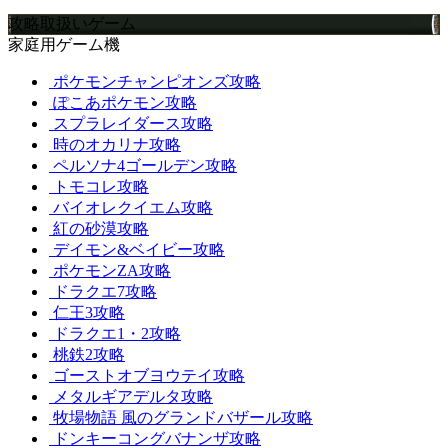
攻略取扱いゲーム
家庭用ゲーム機
ポケモンチャンピオンズ攻略
ぽこあポケモン攻略
スプラレイダース攻略
時のオカリナ攻略
ペルソナ4ゴールデン攻略
トモコレ攻略
バイオレクイエム攻略
紅の砂漠攻略
デイモン&ベイビー攻略
ポケモンZA攻略
ドラクエ7攻略
仁王3攻略
ドラクエ1・2攻略
桃鉄2攻略
ゴーストオブヨウテイ攻略
メタルギアデルタ攻略
牧場物語 風のグランドバザール攻略
ドンキーコングバナンザ攻略