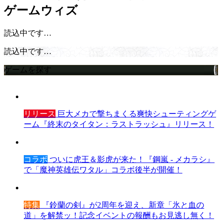
ゲームウィズ
読込中です…
読込中です…
ゲームを探す
リリース
巨大メカで撃ちまくる爽快シューティングゲ
ーム『終末のタイタン：ラストラッシュ』リリース！
コラボ
ついに虎王＆影虎が来た！『鋼嵐 - メカラシ』
で「魔神英雄伝ワタル」コラボ後半が開催！
特集
『鈴蘭の剣』が2周年を迎え、新章「氷と血の
道」を解禁ッ！記念イベントの報酬もお見逃し無く！