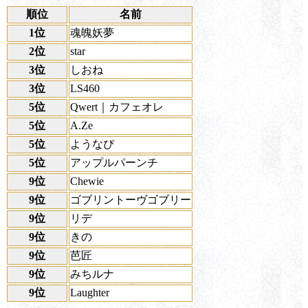
順位
名前
1位
魂魄妖夢
2位
star
3位
しおね
3位
LS460
5位
Qwert｜カフェオレ
5位
A.Ze
5位
ようなぴ
5位
アップルパーンチ
9位
Chewie
9位
ゴブリントーヴゴブリー
9位
リデ
9位
きの
9位
芭匠
9位
みちルナ
9位
Laughter