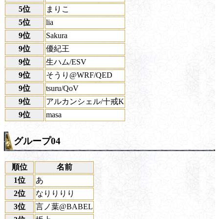
5位
まりこ
5位
lia
9位
Sakura
9位
優紀王
9位
生ハム/ESV
9位
そうり@WRF/QED
9位
tsuru/QoV
9位
アルカンシェル/十戒K
9位
masa
グループ04
順位
名前
1位
あ
2位
なりりりり
3位
言ノ葉@BABEL