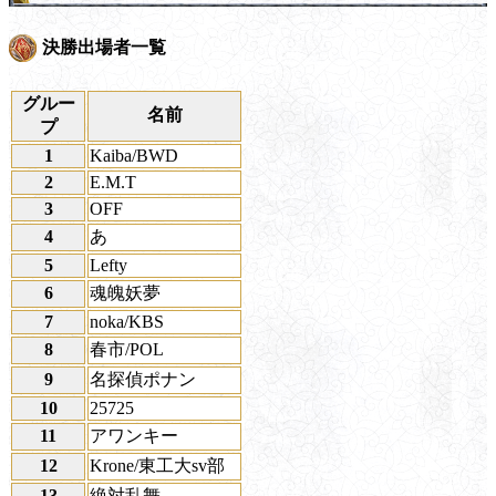
決勝出場者一覧
グルー
名前
プ
1
Kaiba/BWD
2
E.M.T
3
OFF
4
あ
5
Lefty
6
魂魄妖夢
7
noka/KBS
8
春市/POL
9
名探偵ポナン
10
25725
11
アワンキー
12
Krone/東工大sv部
13
絶対乱舞