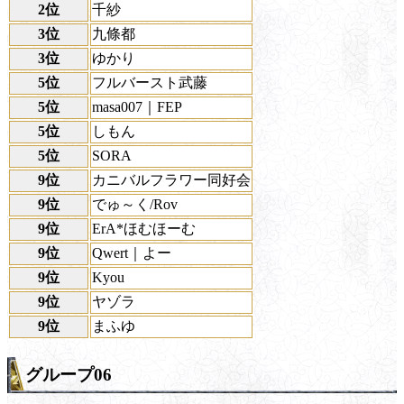
2位
千紗
3位
九條都
3位
ゆかり
5位
フルバースト武藤
5位
masa007｜FEP
5位
しもん
5位
SORA
9位
カニバルフラワー同好会
9位
でゅ～く/Rov
9位
ErA*ほむほーむ
9位
Qwert｜よー
9位
Kyou
9位
ヤゾラ
9位
まふゆ
グループ06