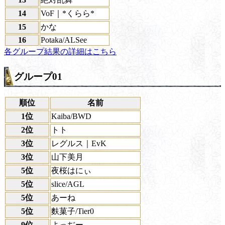
14
VoF｜*くらら*
15
かな
16
Potaka/ALSee
各グループ結果の詳細はこちら
グループ01
順位
名前
1位
Kaiba/BWD
2位
トト
3位
レグルス｜EvK
3位
山下美月
5位
夜桜はにぃ
5位
slice/AGL
5位
あーね
5位
麩菓子/Tier0
9位
よっぢー