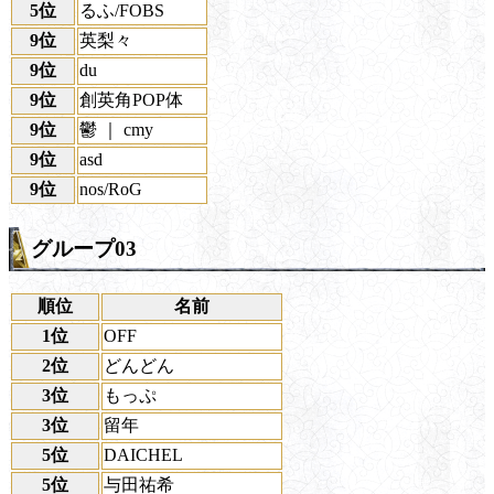
5位
るふ/FOBS
9位
英梨々
9位
du
9位
創英角POP体
9位
鬱 ｜ cmy
9位
asd
9位
nos/RoG
グループ03
順位
名前
1位
OFF
2位
どんどん
3位
もっぷ
3位
留年
5位
DAICHEL
5位
与田祐希