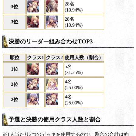
28名
3位
(10.94%)
28名
3位
(10.94%)
決勝のリーダー組み合わせTOP3
順位
クラス1
クラス2
使用人数（割合）
5名
1位
(31.25%)
4名
2位
(25.00%)
4名
2位
(25.00%)
予選と決勝の使用クラス人数と割合
※1人当たり2つのデッキを使用するので、割合の合計は約