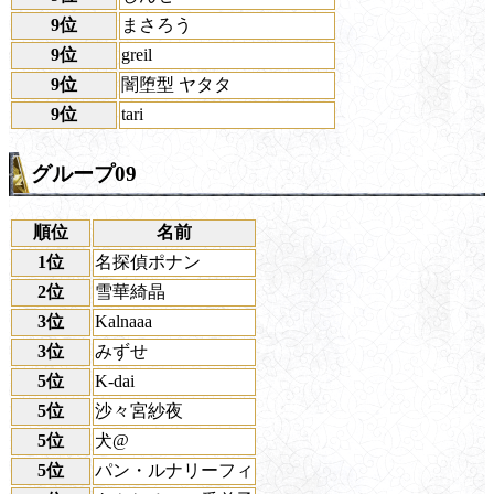
9位
まさろう
9位
greil
9位
闇堕型 ヤタタ
9位
tari
グループ09
順位
名前
1位
名探偵ポナン
2位
雪華綺晶
3位
Kalnaaa
3位
みずせ
5位
K-dai
5位
沙々宮紗夜
5位
犬@
5位
パン・ルナリーフィ