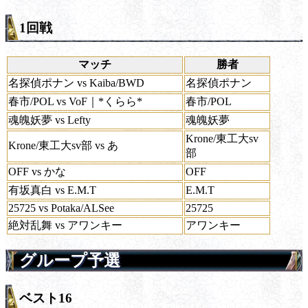
1回戦
マッチ
勝者
名探偵ポナン vs Kaiba/BWD
名探偵ポナン
春市/POL vs VoF｜*くらら*
春市/POL
魂魄妖夢 vs Lefty
魂魄妖夢
Krone/東工大sv
Krone/東工大sv部 vs あ
部
OFF vs かな
OFF
有坂真白 vs E.M.T
E.M.T
25725 vs Potaka/ALSee
25725
絶対乱舞 vs アワンキー
アワンキー
グループ予選
ベスト16