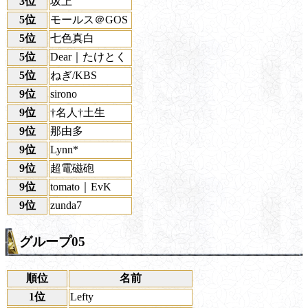
3位
坂上
5位
モールス＠GOS
5位
七色真白
5位
Dear｜たけとく
5位
ねぎ/KBS
9位
sirono
9位
†名人†土生
9位
那由多
9位
Lynn*
9位
超電磁砲
9位
tomato｜EvK
9位
zunda7
グループ05
順位
名前
1位
Lefty