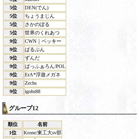
5位
DEN(でん)
5位
ちょうまじん
5位
さかのぼる
5位
世界のくれあつ
9位
CWN｜ベッキー
9位
ぱるぷん
9位
ずんだ
9位
ばっふぁろん/POL
9位
ErA*浮遊メガネ
9位
Zechs
9位
igohs88
グループ12
順位
名前
1位
Krone/東工大sv部