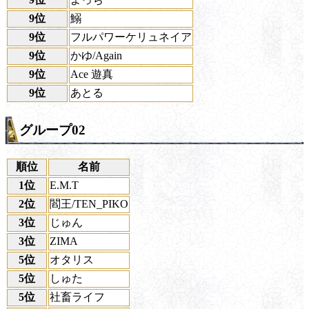
9位
鰯
9位
フルパワーケリュネイア
9位
かゆ/Again
9位
Ace 遊真
9位
あとる
グループ02
順位
名前
1位
E.M.T
2位
閻王/TEN_PIKO
3位
じゅん
3位
ZIMA
5位
オタリス
5位
しゅた
5位
社畜ライフ