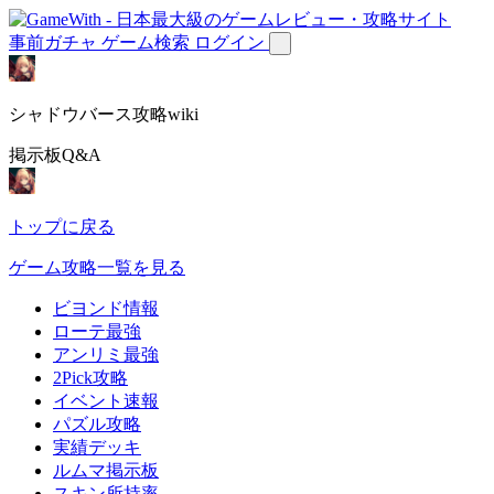
事前ガチャ
ゲーム検索
ログイン
シャドウバース攻略wiki
掲示板Q&A
トップに戻る
ゲーム攻略一覧を見る
ビヨンド情報
ローテ最強
アンリミ最強
2Pick攻略
イベント速報
パズル攻略
実績デッキ
ルムマ掲示板
スキン所持率