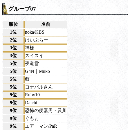
グループ07
順位
名前
1位
noka/KBS
2位
はいぶらー
3位
神様
3位
スイスイ
5位
夜道雪
5位
G4N｜Miiko
5位
藍
5位
ヨナバルさん
9位
Ruby10
9位
Daichi
9位
恐怖の便器男・及川
9位
ぐもぉ
9位
エアーマン/PaR