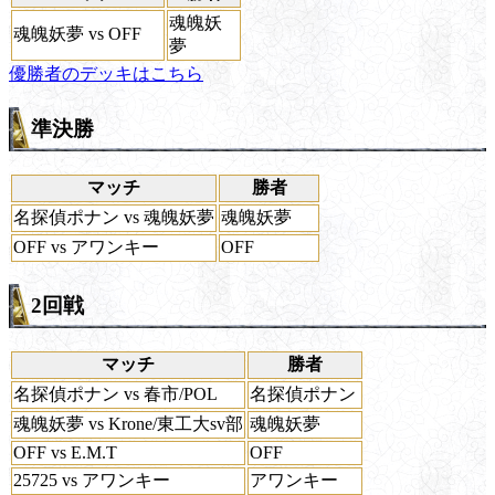
魂魄妖
魂魄妖夢 vs OFF
夢
優勝者のデッキはこちら
準決勝
マッチ
勝者
名探偵ポナン vs 魂魄妖夢
魂魄妖夢
OFF vs アワンキー
OFF
2回戦
マッチ
勝者
名探偵ポナン vs 春市/POL
名探偵ポナン
魂魄妖夢 vs Krone/東工大sv部
魂魄妖夢
OFF vs E.M.T
OFF
25725 vs アワンキー
アワンキー