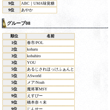
9位
ABC｜UMA味覚糖
9位
あやか
グループ08
順位
名前
1位
春市/POL
2位
koharu
3位
kobahiro
3位
YOU
5位
あるじされほっけふぁんと
5位
ASworld
5位
メア/Noah
5位
魔将軍MSY
9位
えすぴー
9位
橋本奈々未
9位
じんせー