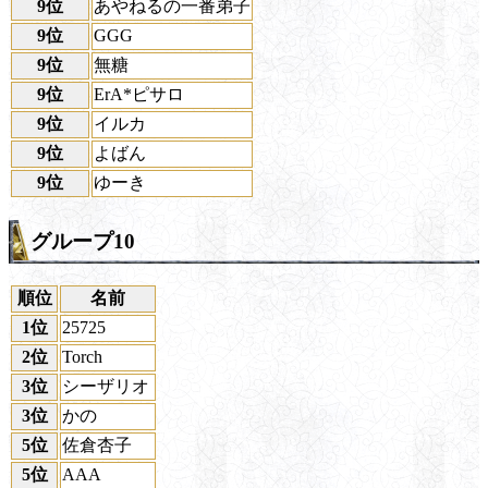
9位
あやねるの一番弟子
9位
GGG
9位
無糖
9位
ErA*ピサロ
9位
イルカ
9位
よばん
9位
ゆーき
グループ10
順位
名前
1位
25725
2位
Torch
3位
シーザリオ
3位
かの
5位
佐倉杏子
5位
AAA