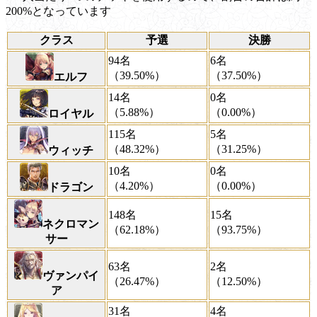
200%となっています
クラス
予選
決勝
94名
6名
（39.50%）
（37.50%）
エルフ
14名
0名
（5.88%）
（0.00%）
ロイヤル
115名
5名
（48.32%）
（31.25%）
ウィッチ
10名
0名
（4.20%）
（0.00%）
ドラゴン
148名
15名
ネクロマン
（62.18%）
（93.75%）
サー
63名
2名
ヴァンパイ
（26.47%）
（12.50%）
ア
31名
4名