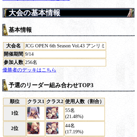
大会の基本情報
基本情報
大会名
JCG OPEN 6th Season Vol.43 アンリミ
開催期間
9/14
参加人数
256名
優勝者のデッキはこちら
予選のリーダー組み合わせTOP3
順位
クラス1
クラス2
使用人数（割合）
55名
1位
(21.48%)
44名
2位
(17.19%)