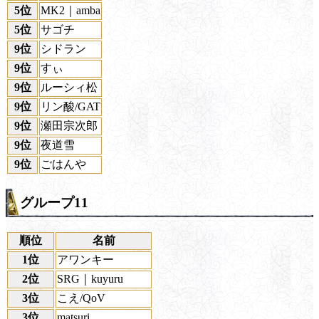
5位
MK2｜amba
5位
サゴチ
9位
シドラン
9位
すぃ
9位
ルーシィ松
9位
リン酸/GAT
9位
瀬田宗次郎
9位
夜道雪
9位
ごはんや
グループ11
順位
名前
1位
アワンキー
2位
SRG｜kuyuru
3位
こえ/QoV
3位
matsuri