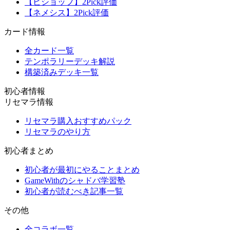
【ビショップ】2Pick評価
【ネメシス】2Pick評価
カード情報
全カード一覧
テンポラリーデッキ解説
構築済みデッキ一覧
初心者情報
リセマラ情報
リセマラ購入おすすめパック
リセマラのやり方
初心者まとめ
初心者が最初にやることまとめ
GameWithのシャドバ学習塾
初心者が読むべき記事一覧
その他
全コラボ一覧