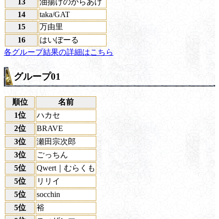
13
油揚げのからあげ
14
taka/GAT
15
万由里
16
はいぼーる
各グループ結果の詳細はこちら
グループ01
順位
名前
1位
ハカセ
2位
BRAVE
3位
瀬田宗次郎
3位
ごっちん
5位
Qwert｜むらくも
5位
リリイ
5位
socchin
5位
裕