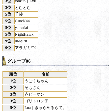
3位
tomato｜EvK
3位
とむとむ
5位
千紗
5位
GureN44
5位
yamadai
5位
NightHawk
9位
uMqRu
9位
アラガミ/Tsb
グループ06
順位
名前
1位
うごくちゃん
2位
そもさん
3位
赤ピーマン
3位
ゴリトロン子
5位
Lua｜きゃらめるらて。