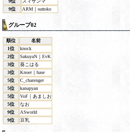
9位
スィザンマ
9位
ARM｜suttoko
グループ02
順位
名前
1位
knock
2位
SakuyaN｜EvK
3位
葵こはる
3位
Knoer｜hase
5位
C_charenger
5位
kanapyan
5位
VoF｜あましお
5位
なお
9位
ASworld
9位
豆乳