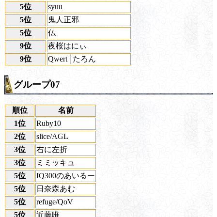
5位
syuu
5位
鬼人正邪
5位
仏
9位
夜桜はにぃ
9位
Qwert│たろん
グループ07
順位
名前
1位
Ruby10
2位
slice/AGL
3位
右に左折
3位
ミミッキュ
5位
IQ300のあいるー
5位
日奈森あむ
5位
refuge/QoV
5位
近藤唯