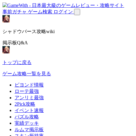
事前ガチャ
ゲーム検索
ログイン
シャドウバース攻略wiki
掲示板Q&A
トップに戻る
ゲーム攻略一覧を見る
ビヨンド情報
ローテ最強
アンリミ最強
2Pick攻略
イベント速報
パズル攻略
実績デッキ
ルムマ掲示板
スキン所持率