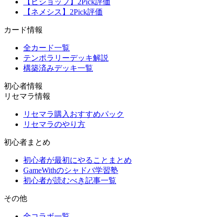
【ビショップ】2Pick評価
【ネメシス】2Pick評価
カード情報
全カード一覧
テンポラリーデッキ解説
構築済みデッキ一覧
初心者情報
リセマラ情報
リセマラ購入おすすめパック
リセマラのやり方
初心者まとめ
初心者が最初にやることまとめ
GameWithのシャドバ学習塾
初心者が読むべき記事一覧
その他
全コラボ一覧