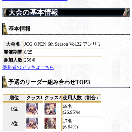
大会の基本情報
基本情報
大会名
JCG OPEN 6th Season Vol.32 アンリミ
開催期間
8/25
参加人数
256名
優勝者のデッキはこちら
予選のリーダー組み合わせTOP3
順位
クラス1
クラス2
使用人数（割合）
69名
1位
(26.95%)
17名
2位
(6.64%)