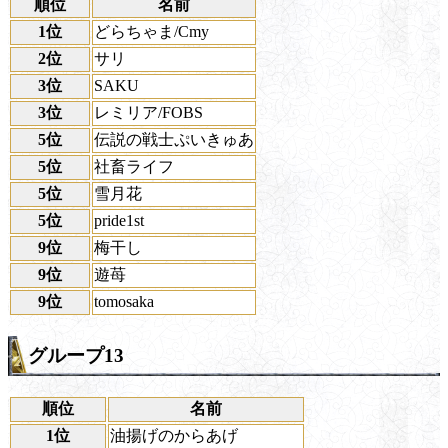
順位
名前
1位
どらちゃま/Cmy
2位
サリ
3位
SAKU
3位
レミリア/FOBS
5位
伝説の戦士ぷいきゅあ
5位
社畜ライフ
5位
雪月花
5位
pride1st
9位
梅干し
9位
遊苺
9位
tomosaka
グループ13
順位
名前
1位
油揚げのからあげ