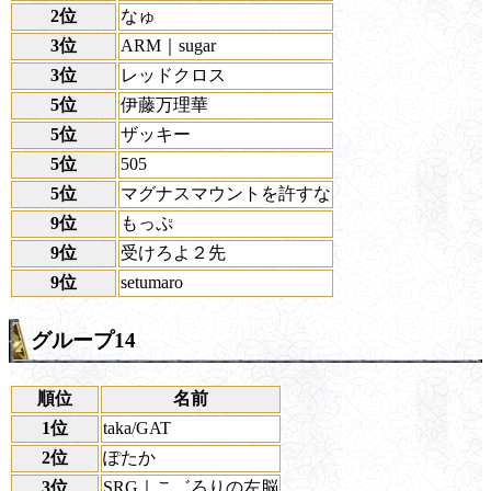
2位
なゅ
3位
ARM｜sugar
3位
レッドクロス
5位
伊藤万理華
5位
ザッキー
5位
505
5位
マグナスマウントを許すな
9位
もっぷ
9位
受けろよ２先
9位
setumaro
グループ14
順位
名前
1位
taka/GAT
2位
ぽたか
3位
SRG｜こ゛ろりの左脳