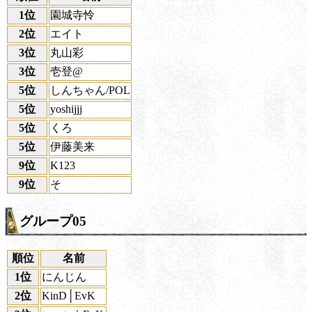
1位
園城寺怜
2位
エイト
3位
丸山彩
3位
壱登@
5位
しんちゃん/POL
5位
yoshijjj
5位
くろ
5位
伊藤美来
9位
K123
9位
そ
グループ05
順位
名前
1位
にんじん
2位
KinD│EvK