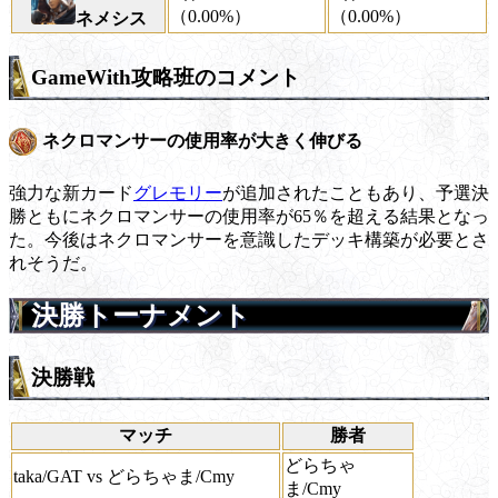
（0.00%）
（0.00%）
ネメシス
GameWith攻略班のコメント
ネクロマンサーの使用率が大きく伸びる
強力な新カード
グレモリー
が追加されたこともあり、予選決
勝ともにネクロマンサーの使用率が65％を超える結果となっ
た。今後はネクロマンサーを意識したデッキ構築が必要とさ
れそうだ。
決勝トーナメント
決勝戦
マッチ
勝者
どらちゃ
taka/GAT vs どらちゃま/Cmy
ま/Cmy