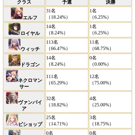
クラス
予選
決勝
31名
1名
（18.24%）
（6.25%）
エルフ
14名
1名
（8.24%）
（6.25%）
ロイヤル
113名
11名
（66.47%）
（68.75%）
ウィッチ
14名
0名
（8.24%）
（0.00%）
ドラゴン
111名
12名
ネクロマン
（65.29%）
（75.00%）
サー
32名
4名
ヴァンパイ
（18.82%）
（25.00%）
ア
25名
3名
（14.71%）
（18.75%）
ビショップ
0名
0名