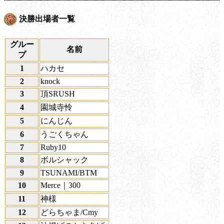
決勝出場者一覧
グルー
名前
プ
1
ハカセ
2
knock
3
頂SRUSH
4
園城寺怜
5
にんじん
6
うごくちゃん
7
Ruby10
8
ボルシャック
9
TSUNAMI/BTM
10
Merce｜300
11
神様
12
どらちゃま/Cmy