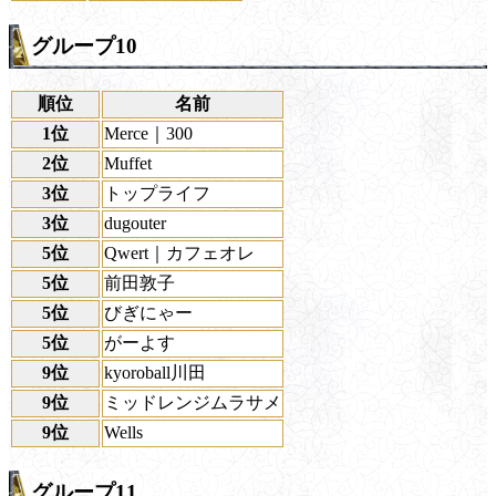
グループ10
順位
名前
1位
Merce｜300
2位
Muffet
3位
トップライフ
3位
dugouter
5位
Qwert｜カフェオレ
5位
前田敦子
5位
びぎにゃー
5位
がーよす
9位
kyoroball川田
9位
ミッドレンジムラサメ
9位
Wells
グループ11