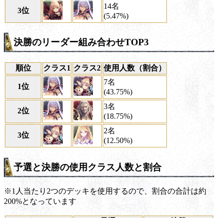
14名
3位
(5.47%)
決勝のリーダー組み合わせTOP3
順位
クラス1
クラス2
使用人数（割合）
7名
1位
(43.75%)
3名
2位
(18.75%)
2名
3位
(12.50%)
予選と決勝の使用クラス人数と割合
※1人当たり2つのデッキを使用するので、割合の合計は約
200%となっています