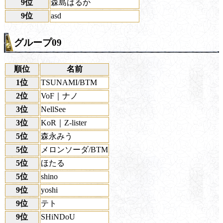
9位
森島はるか
9位
asd
グループ09
順位
名前
1位
TSUNAMI/BTM
2位
VoF｜ナノ
3位
NellSee
3位
KoR｜Z-lister
5位
森永みう
5位
メロンソーダ/BTM
5位
ほたる
5位
shino
9位
yoshi
9位
テト
9位
SHiNDoU