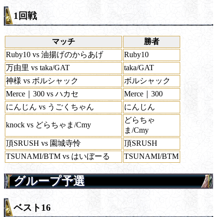
1回戦
マッチ
勝者
Ruby10 vs 油揚げのからあげ
Ruby10
万由里 vs taka/GAT
taka/GAT
神様 vs ボルシャック
ボルシャック
Merce｜300 vs ハカセ
Merce｜300
にんじん vs うごくちゃん
にんじん
どらちゃ
knock vs どらちゃま/Cmy
ま/Cmy
頂SRUSH vs 園城寺怜
頂SRUSH
TSUNAMI/BTM vs はいぼーる
TSUNAMI/BTM
グループ予選
ベスト16