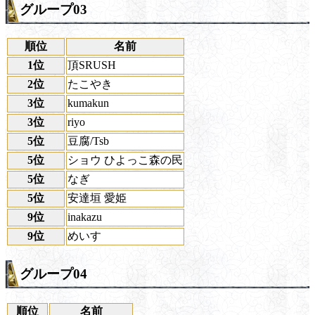
グループ03
順位
名前
1位
頂SRUSH
2位
たこやき
3位
kumakun
3位
riyo
5位
豆腐/Tsb
5位
ショウ ひよっこ森の民
5位
なぎ
5位
安達垣 愛姫
9位
inakazu
9位
めいす
グループ04
順位
名前