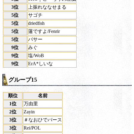
3位
上振れななせまる
5位
サゴチ
5位
driedfish
5位
蓮ですよ/Fenrir
5位
パサー
9位
みぐ
9位
塩/WoB
9位
ErA*しいな
グループ15
順位
名前
1位
万由里
2位
Zayin
3位
＃なおひでバース
3位
Rei/POL