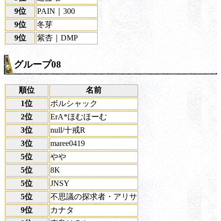
9位
PAIN｜300
9位
冬芽
9位
紫杏｜DMP
グループ08
順位
名前
1位
ボルシャック
2位
ErA*ほむほーむ
3位
null/十戒R
3位
maree0419
5位
やや
5位
8K
5位
JNSY
5位
不思議の探求者・アリサ
9位
カナタ