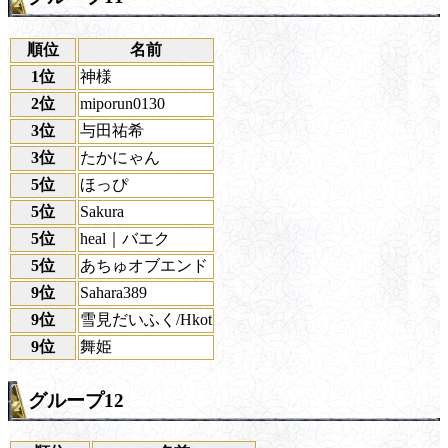
順位
名前
1位
神様
2位
miporun0130
3位
与田祐希
3位
たかにゃん
5位
ほっぴ
5位
Sakura
5位
heal｜バエク
5位
あちゅオブエンド
9位
Sahara389
9位
雪見だいふく/Hkot
9位
舞姫
グループ12