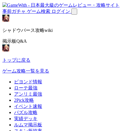
事前ガチャ
ゲーム検索
ログイン
シャドウバース攻略wiki
掲示板Q&A
トップに戻る
ゲーム攻略一覧を見る
ビヨンド情報
ローテ最強
アンリミ最強
2Pick攻略
イベント速報
パズル攻略
実績デッキ
ルムマ掲示板
スキン所持率