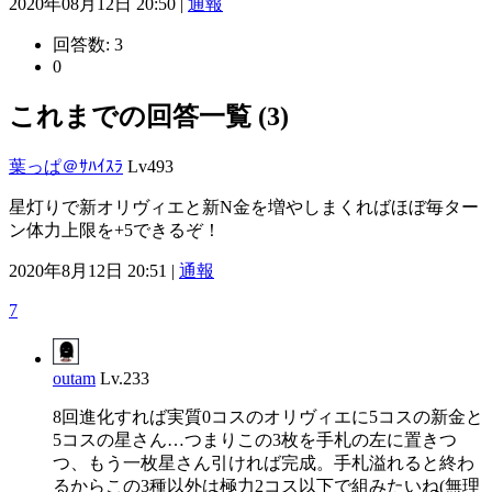
2020年08月12日 20:50 |
通報
回答数:
3
0
これまでの回答一覧 (3)
葉っぱ＠ｻﾊｲｽﾗ
Lv493
星灯りで新オリヴィエと新N金を増やしまくればほぼ毎ター
ン体力上限を+5できるぞ！
2020年8月12日 20:51 |
通報
7
outam
Lv.233
8回進化すれば実質0コスのオリヴィエに5コスの新金と
5コスの星さん…つまりこの3枚を手札の左に置きつ
つ、もう一枚星さん引ければ完成。手札溢れると終わ
るからこの3種以外は極力2コス以下で組みたいね(無理