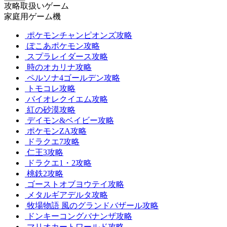
攻略取扱いゲーム
家庭用ゲーム機
ポケモンチャンピオンズ攻略
ぽこあポケモン攻略
スプラレイダース攻略
時のオカリナ攻略
ペルソナ4ゴールデン攻略
トモコレ攻略
バイオレクイエム攻略
紅の砂漠攻略
デイモン&ベイビー攻略
ポケモンZA攻略
ドラクエ7攻略
仁王3攻略
ドラクエ1・2攻略
桃鉄2攻略
ゴーストオブヨウテイ攻略
メタルギアデルタ攻略
牧場物語 風のグランドバザール攻略
ドンキーコングバナンザ攻略
マリオカートワールド攻略