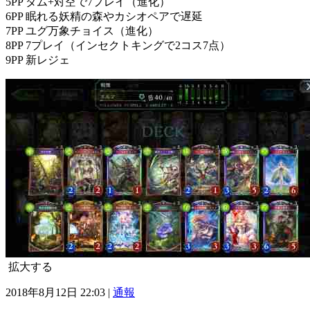
5PP ダム+対空で7プレイ（進化）
6PP 眠れる妖精の森やカシオペアで遅延
7PP ユグ万象チョイス（進化）
8PP 7プレイ（インセクトキングで2コス7点）
9PP 新レジェ
拡大する
2018年8月12日 22:03 |
通報