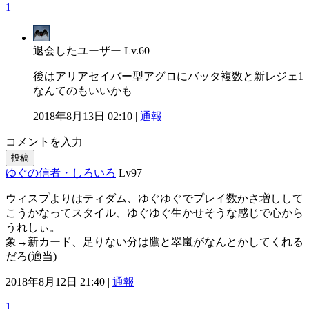
1
退会したユーザー
Lv.60
後はアリアセイバー型アグロにバッタ複数と新レジェ1
なんてのもいいかも
2018年8月13日 02:10 |
通報
コメントを入力
投稿
ゆぐの信者・しろいろ
Lv97
ウィスプよりはティダム、ゆぐゆぐでプレイ数かさ増しして
こうかなってスタイル、ゆぐゆぐ生かせそうな感じで心から
うれしぃ。
象→新カード、足りない分は鷹と翠嵐がなんとかしてくれる
だろ(適当)
2018年8月12日 21:40 |
通報
1