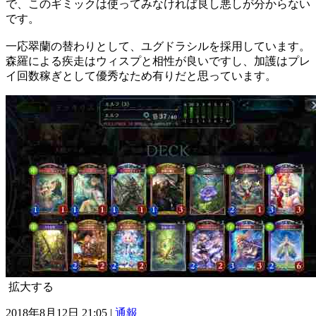
で、このギミックは使ってみなければ良し悪しが分からない
です。
一応翠蘭の替わりとして、ユグドラシルを採用しています。
森羅による疾走はウィスプと相性が良いですし、加護はプレ
イ回数稼ぎとして優秀なため有りだと思っています。
拡大する
2018年8月12日 21:05 |
通報