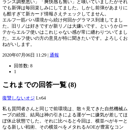
ランス調整悪い」「爽快感も無い」と嘆いていましたがそれ
でも新弾は毎回楽しみにしてました。しかし前弾があまりに
も酷すぎて新カード情報さえチェックしてません。
エルフ一筋バハ環境から続け何回かグラマス到達してまし
た。旧リノは好きですが新リノは大嫌いです。というかロー
テからエルフ使いはこれじゃない感が常に纏わりついてまし
た。エルフ使いの方の意見が特に聞きたいです。よろしくお
ねがいします。
2020年07月06日 11:29 |
通報
回答数:
8
1
これまでの回答一覧 (8)
復讐しないオジ
Lv64
私も質問者さんと同じで前環境は、散々見てきた自然機械ム
ーブの続投、結局は神の引きによる運ゲーに嫌気が差してほ
ぼ休止状態でした。それに比べると今回は、横並べがキーと
なる新しい戦術、その横並べをメタれるAOEが豊富なコン