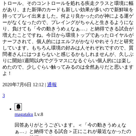
トロール、そのコントロールを処れる疾走クラスと環境に幅
があり、また新弾のカードも新しい効果が多いので新鮮味を
持ってプレイ出来ました。何より良かったのが神による運ゲ
ーがなくなったので、プレイングがちゃんと生きるようにな
り、負けても「今の動きうめぇなぁ…」と納得できる試合が
増えたことですね。今日から環境トップであったロイヤルが
ナーフされて、個人的にはエルフがかなりやれそうだと研究
しています。もちろん環境の好みは人それぞれですので、質
問者さんにはつまらないと感じるかもしれませんが、久しぶ
りに開始1週間以内でグラマスになるぐらい個人的には楽し
めたので、少しぐらい触ってみるのは全然ありだと思います
よ！
2020年7月6日 12:12 |
通報
3
magataku
Lv.8
回答ありがとうございます。＜「今の動きうめぇな
ぁ…」と納得できる試合＞正にこれが最近なかったの