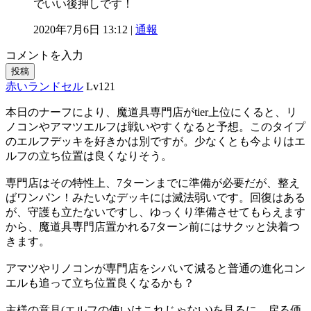
でいい後押しです！
2020年7月6日 13:12 |
通報
コメントを入力
投稿
赤いランドセル
Lv121
本日のナーフにより、魔道具専門店がtier上位にくると、リ
ノコンやアマツエルフは戦いやすくなると予想。このタイプ
のエルフデッキを好きかは別ですが。少なくとも今よりはエ
ルフの立ち位置は良くなりそう。
専門店はその特性上、7ターンまでに準備が必要だが、整え
ばワンパン！みたいなデッキには滅法弱いです。回復はある
が、守護も立たないですし、ゆっくり準備させてもらえます
から、魔道具専門店置かれる7ターン前にはサクッと決着つ
きます。
アマツやリノコンが専門店をシバいて減ると普通の進化コン
エルも追って立ち位置良くなるかも？
主様の意見(エルフの使いはこれじゃない)を見るに、戻る価