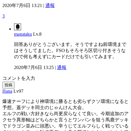
2020年7月6日 13:21 |
通報
3
magataku
Lv.8
回答ありがとうございます。そうですよね前環境まで
はそうしてました。FSOもそろそろ区切り付きそうな
ので何も考えずにカードだけでも引いてみます。
2020年7月6日 13:25 |
通報
コメントを入力
投稿
Hana
Lv97
爆速ナーフにより神環境に勝るとも劣らずクソ環境になると
予想。蓋デッキ同士のじゃんけん大会。
エルフの戦い方好きなら尚更戻らなくて良い。今期追加のア
クセラ異形軸はどちらかと言うとワンパンを狙う馬鹿デッキ
でドラゴン並みに頭悪い。辛うじてエルフらしく戦っている