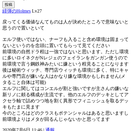
投稿
緋弾のHolmes
Lv27
戻ってくる価値なんてものは人が決めたところで意味ないと
思うので置いといて
エルフ使いではない、ナーフも入ること含め環境は固まって
ないというのを念頭に置いてもらって見てください
前環境の自然ドラ程は一強ではないと思います。ただし環境
に多いロイネクがNレジェのフェイランをガンガン使うので
前環境で言う鋼鉄神みたいに嫌という程見ることになります
後は秘術ウィッチ、専門店ウィッチも環境に多く、特にキャ
ルや専門店が嫌いな人はかなり嫌な環境かもしれません(メ
タること自体は可能)
エルフに関してはコンエルが割と強いですが主さんの嫌いな
新リノに頼る構成が主流です。他のエルフのデッキとしてア
クセラ軸で詰めつつ地を割く異形でフィニッシュを取るデッ
キもたまに見ます
今のところはどのクラスもポテンシャルはあると思いますし
前環境よりはメタが回るんじゃないかと思ってます
2020年7月6日 11:46 |
通報