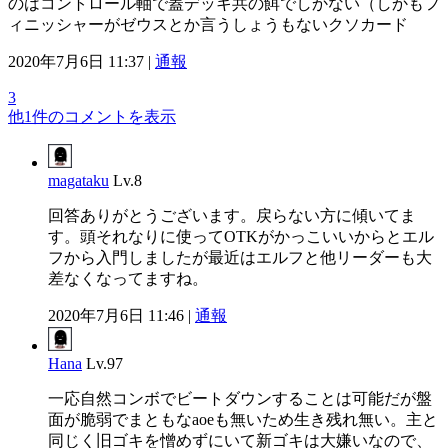
のはコントロール軸で蓋デッキ共の餌でしかない（しかもフ
ィニッシャーがゼウスとか言うしょうもないクソカード
2020年7月6日 11:37 |
通報
3
他1件のコメントを表示
magataku
Lv.8
回答ありがとうございます。戻らない方に傾いてま
す。頭それなりに使ってOTKがかっこいいからとエル
フから入門しましたが最近はエルフと他リーダーも大
差なくなってますね。
2020年7月6日 11:46 |
通報
Hana
Lv.97
一応自然コンボでビートダウンすることは可能だが盤
面が脆弱でまともなaoeも無いため生き残れ無い。主と
同じく旧ゴキを憎めずにいて新ゴキは大嫌いなので、