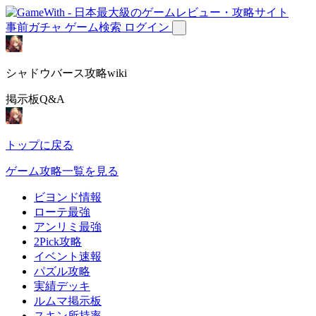
事前ガチャ
ゲーム検索
ログイン
シャドウバース攻略wiki
掲示板Q&A
トップに戻る
ゲーム攻略一覧を見る
ビヨンド情報
ローテ最強
アンリミ最強
2Pick攻略
イベント速報
パズル攻略
実績デッキ
ルムマ掲示板
スキン所持率