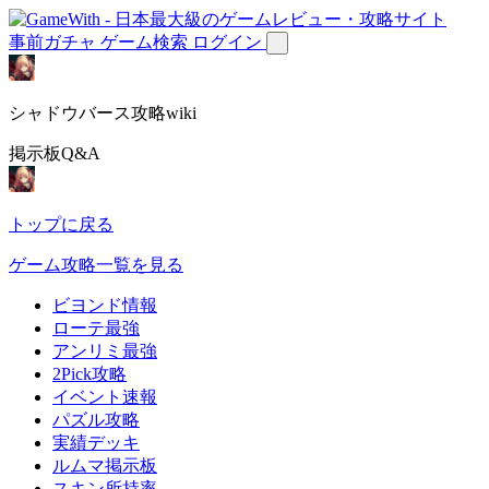
事前ガチャ
ゲーム検索
ログイン
シャドウバース攻略wiki
掲示板Q&A
トップに戻る
ゲーム攻略一覧を見る
ビヨンド情報
ローテ最強
アンリミ最強
2Pick攻略
イベント速報
パズル攻略
実績デッキ
ルムマ掲示板
スキン所持率