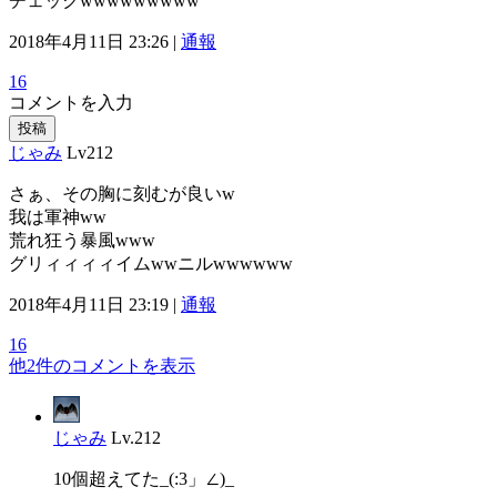
チェックwwwwwwwww
2018年4月11日 23:26 |
通報
16
コメントを入力
投稿
じゃみ
Lv212
さぁ、その胸に刻むが良いw
我は軍神ww
荒れ狂う暴風www
グリィィィィイムwwニルwwwwww
2018年4月11日 23:19 |
通報
16
他2件のコメントを表示
じゃみ
Lv.212
10個超えてた_(:3」∠)_