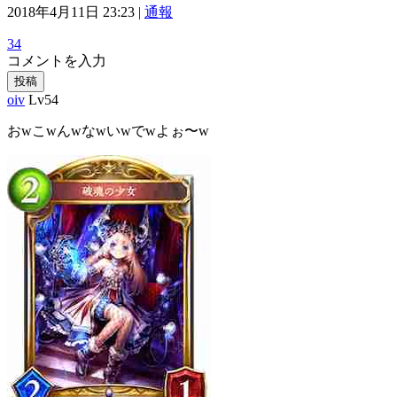
2018年4月11日 23:23 |
通報
34
コメントを入力
投稿
oiv
Lv54
おwこwんwなwいwでwよぉ〜w