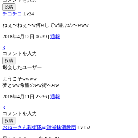
投稿
チコチコ
Lv34
ねぇ〜ねぇ〜w何wしてw遊ぶの〜www
2018年4月12日 06:39 |
通報
3
コメントを入力
投稿
退会したユーザー
ようこそwwww
夢とww希望のww街へww
2018年4月11日 23:36 |
通報
3
コメントを入力
投稿
おねーさん親衛隊@消滅抹消教団
Lv152