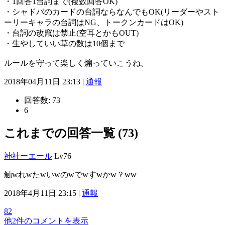
・1回答1台詞まで(複数回答OK)
・シャドバのカードの台詞ならなんでもOK(リーダーやスト
ーリーキャラの台詞はNG、トークンカードはOK)
・台詞の改竄は禁止(空耳とかもOUT)
・生やしていい草の数は10個まで
ルールを守って楽しく煽っていこうね。
2018年04月11日 23:13 |
通報
回答数:
73
6
これまでの回答一覧 (73)
神社ーエール
Lv76
触wれwたwいwのwでwすwかw？ww
2018年4月11日 23:15 |
通報
82
他2件のコメントを表示