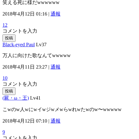
笑える死に様だwwwwww
2018年4月12日 01:16 |
通報
12
コメントを入力
投稿
Black-eyed Paul
Lv37
万人に向けた歌なんてwwwww
2018年4月11日 23:27 |
通報
10
コメントを入力
投稿
(屍・ω・王)
Lv41
こwのw人wにwイwジwメwらwれwたwのw〜wwwww
2018年4月12日 07:10 |
通報
9
コメントを入力