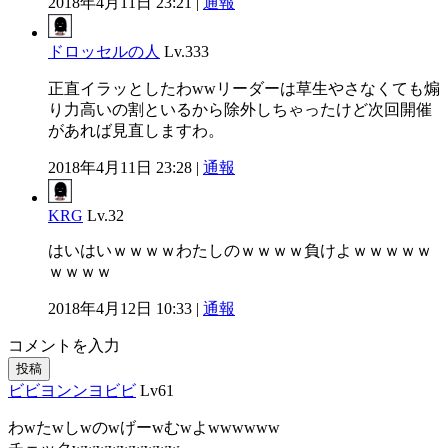
2018年4月11日 23:21 |
通報
ドロッセルの人
Lv.333
正直イラッとしたわwwリーダーは草生やさなくても煽
り力高いの割といるから除外しちゃったけど次回開催
があれば見直しますわ。
2018年4月11日 23:28 |
通報
KRG
Lv.32
はいはいｗｗｗｗわたしのｗｗｗｗ負けよｗｗｗｗｗ
ｗｗｗｗ
2018年4月12日 10:33 |
通報
コメントを入力
投稿
ビビヨンンヨビビ
Lv61
わwたwしwのwげーwむwよwwwwww