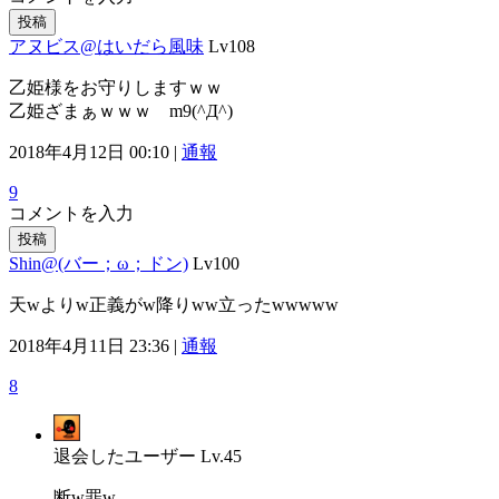
投稿
アヌビス@はいだら風味
Lv108
乙姫様をお守りしますｗｗ
乙姫ざまぁｗｗｗ m9(^Д^)
2018年4月12日 00:10 |
通報
9
コメントを入力
投稿
Shin@(バー；ω；ドン)
Lv100
天wよりw正義がw降りww立ったwwwww
2018年4月11日 23:36 |
通報
8
退会したユーザー
Lv.45
断w罪w