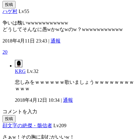
投稿
ハゲ村
Lv55
争いは醜いwwwwwwwwwww
どうしてそんなに愚wかwなwのw？wwwwwwwwwww
2018年4月11日 23:43 |
通報
20
KRG
Lv.32
悲しみをｗｗｗｗｗｗ歌いましょうｗｗｗｗｗｗｗｗ
ｗｗｗ
2018年4月12日 10:34 |
通報
コメントを入力
投稿
顔文字の絶傑・骸信者
Lv209
さぁw！その胸に刻むがいいw！