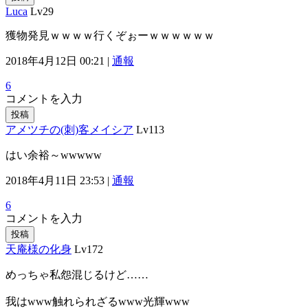
Luca
Lv29
獲物発見ｗｗｗｗ行くぞぉーｗｗｗｗｗｗ
2018年4月12日 00:21 |
通報
6
コメントを入力
投稿
アメツチの(刺)客メイシア
Lv113
はい余裕～wwwww
2018年4月11日 23:53 |
通報
6
コメントを入力
投稿
天庵様の化身
Lv172
めっちゃ私怨混じるけど……
我はwww触れられざるwww光輝www