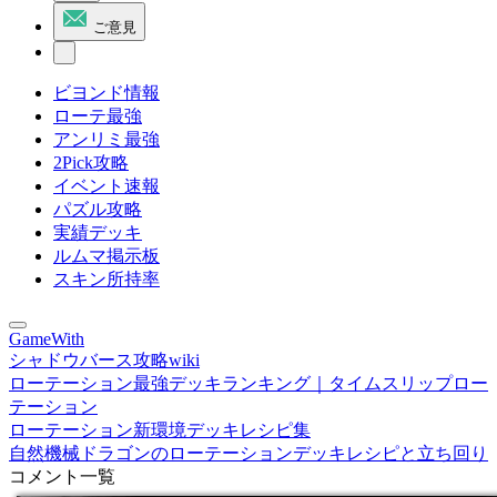
ご意見
ビヨンド情報
ローテ最強
アンリミ最強
2Pick攻略
イベント速報
パズル攻略
実績デッキ
ルムマ掲示板
スキン所持率
GameWith
シャドウバース攻略wiki
ローテーション最強デッキランキング｜タイムスリップロー
テーション
ローテーション新環境デッキレシピ集
自然機械ドラゴンのローテーションデッキレシピと立ち回り
コメント一覧