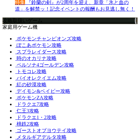
特集
『鈴蘭の剣』が2周年を迎え、新章「氷と血の
道」を解禁ッ！記念イベントの報酬もお見逃し無く！
攻略取扱いゲーム
家庭用ゲーム機
ポケモンチャンピオンズ攻略
ぽこあポケモン攻略
スプラレイダース攻略
時のオカリナ攻略
ペルソナ4ゴールデン攻略
トモコレ攻略
バイオレクイエム攻略
紅の砂漠攻略
デイモン&ベイビー攻略
ポケモンZA攻略
ドラクエ7攻略
仁王3攻略
ドラクエ1・2攻略
桃鉄2攻略
ゴーストオブヨウテイ攻略
メタルギアデルタ攻略