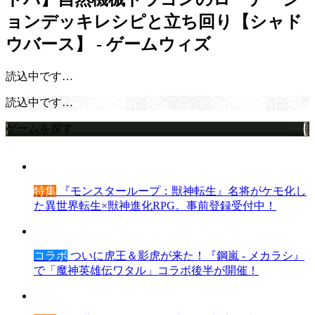
ョンデッキレシピと立ち回り【シャド
ウバース】 - ゲームウィズ
読込中です…
読込中です…
ゲームを探す
特集
『モンスターループ：獣神転生』名将がケモ化し
た異世界転生×獣神進化RPG。事前登録受付中！
コラボ
ついに虎王＆影虎が来た！『鋼嵐 - メカラシ』
で「魔神英雄伝ワタル」コラボ後半が開催！