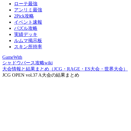
ローテ最強
アンリミ最強
2Pick攻略
イベント速報
パズル攻略
実績デッキ
ルムマ掲示板
スキン所持率
GameWith
シャドウバース攻略wiki
大会情報と結果まとめ（JCG・RAGE・ES大会・世界大会）
JCG OPEN vol.37 A大会の結果まとめ