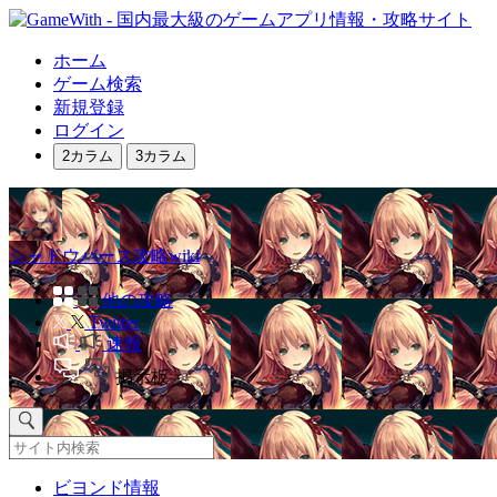
ホーム
ゲーム検索
新規登録
ログイン
2カラム
3カラム
シャドウバース攻略wiki
他の攻略
Twitter
速報
掲示板
ビヨンド情報