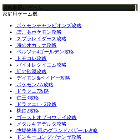
攻略取扱いゲーム
家庭用ゲーム機
ポケモンチャンピオンズ攻略
ぽこあポケモン攻略
スプラレイダース攻略
時のオカリナ攻略
ペルソナ4ゴールデン攻略
トモコレ攻略
バイオレクイエム攻略
紅の砂漠攻略
デイモン&ベイビー攻略
ポケモンZA攻略
ドラクエ7攻略
仁王3攻略
ドラクエ1・2攻略
桃鉄2攻略
ゴーストオブヨウテイ攻略
メタルギアデルタ攻略
牧場物語 風のグランドバザール攻略
ドンキーコングバナンザ攻略