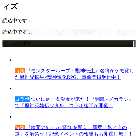
ィズ
読込中です…
読込中です…
ゲームを探す
特集
『モンスターループ：獣神転生』名将がケモ化し
た異世界転生×獣神進化RPG。事前登録受付中！
コラボ
ついに虎王＆影虎が来た！『鋼嵐 - メカラシ』
で「魔神英雄伝ワタル」コラボ後半が開催！
特集
『鈴蘭の剣』が2周年を迎え、新章「氷と血の
道」を解禁ッ！記念イベントの報酬もお見逃し無く！