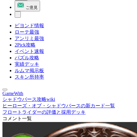
ご意見
ビヨンド情報
ローテ最強
アンリミ最強
2Pick攻略
イベント速報
パズル攻略
実績デッキ
ルムマ掲示板
スキン所持率
GameWith
シャドウバース攻略wiki
ヒーローズ・オブ・シャドウバースの新カード一覧
フロートライダーの評価と採用デッキ
コメント一覧