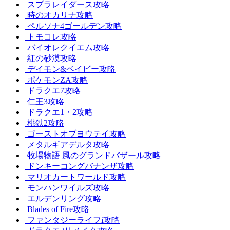
スプラレイダース攻略
時のオカリナ攻略
ペルソナ4ゴールデン攻略
トモコレ攻略
バイオレクイエム攻略
紅の砂漠攻略
デイモン&ベイビー攻略
ポケモンZA攻略
ドラクエ7攻略
仁王3攻略
ドラクエ1・2攻略
桃鉄2攻略
ゴーストオブヨウテイ攻略
メタルギアデルタ攻略
牧場物語 風のグランドバザール攻略
ドンキーコングバナンザ攻略
マリオカートワールド攻略
モンハンワイルズ攻略
エルデンリング攻略
Blades of Fire攻略
ファンタジーライフi攻略