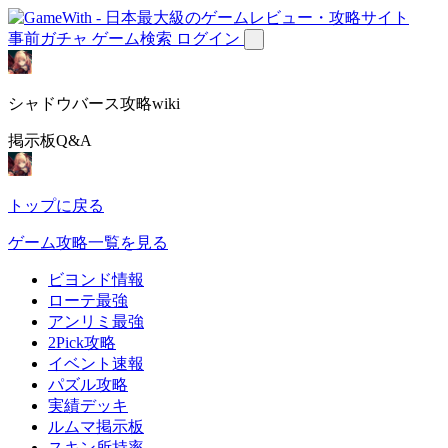
事前ガチャ
ゲーム検索
ログイン
シャドウバース攻略wiki
掲示板Q&A
トップに戻る
ゲーム攻略一覧を見る
ビヨンド情報
ローテ最強
アンリミ最強
2Pick攻略
イベント速報
パズル攻略
実績デッキ
ルムマ掲示板
スキン所持率