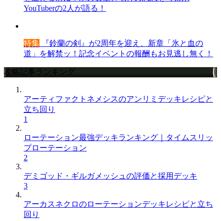
YouTuberの2人が語る！
特集
『鈴蘭の剣』が2周年を迎え、新章「氷と血の
道」を解禁ッ！記念イベントの報酬もお見逃し無く！
攻略記事ランキング
アーティファクトネメシスのアンリミデッキレシピと
立ち回り
1
ローテーション最強デッキランキング｜タイムスリッ
プローテーション
2
デミゴッド・ギルガメッシュの評価と採用デッキ
3
アーカスネクロのローテーションデッキレシピと立ち
回り