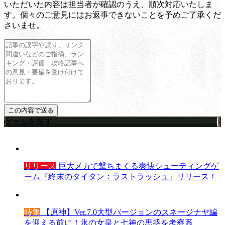
いただいた内容は担当者が確認のうえ、順次対応いたしま
す。個々のご意見にはお返事できないことを予めご了承くだ
さいませ。
ゲームを探す
リリース
巨大メカで撃ちまくる爽快シューティングゲ
ーム『終末のタイタン：ラストラッシュ』リリース！
特集
【原神】Ver.7.0大型バージョンのスネージナヤ編
を迎える前に！氷の女皇と七神の思惑を考察系