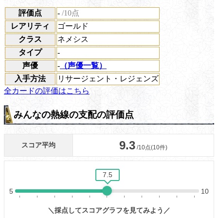
評価点
-
/10点
レアリティ
ゴールド
クラス
ネメシス
タイプ
-
声優
-
（声優一覧）
入手方法
リサージェント・レジェンズ
全カードの評価はこちら
みんなの熱線の支配の評価点