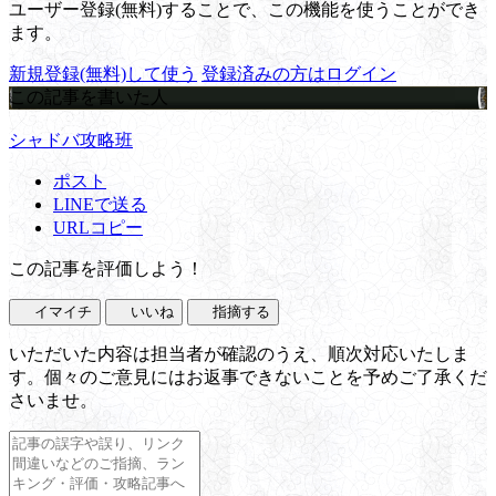
ユーザー登録(無料)することで、この機能を使うことができ
ます。
新規登録(無料)して使う
登録済みの方はログイン
この記事を書いた人
シャドバ攻略班
ポスト
LINEで送る
URLコピー
この記事を評価しよう！
イマイチ
いいね
指摘する
いただいた内容は担当者が確認のうえ、順次対応いたしま
す。個々のご意見にはお返事できないことを予めご了承くだ
さいませ。