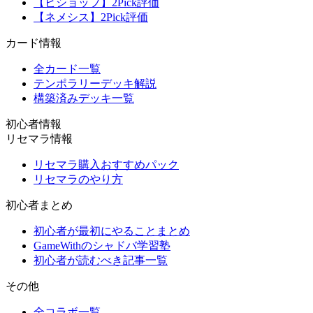
【ビショップ】2Pick評価
【ネメシス】2Pick評価
カード情報
全カード一覧
テンポラリーデッキ解説
構築済みデッキ一覧
初心者情報
リセマラ情報
リセマラ購入おすすめパック
リセマラのやり方
初心者まとめ
初心者が最初にやることまとめ
GameWithのシャドバ学習塾
初心者が読むべき記事一覧
その他
全コラボ一覧