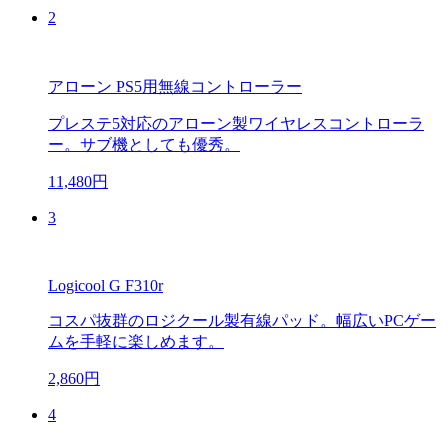
2
アローン PS5用無線コントローラー
プレステ5対応のアローン製ワイヤレスコントローラ
ー。サブ機としても優秀。
11,480円
3
Logicool G F310r
コスパ抜群のロジクール製有線パッド。幅広いPCゲー
ムを手軽に楽しめます。
2,860円
4