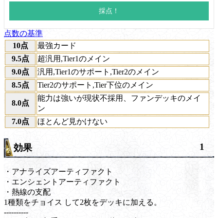
点数の基準
10点
最強カード
9.5点
超汎用,Tier1のメイン
9.0点
汎用,Tier1のサポート,Tier2のメイン
8.5点
Tier2のサポート,Tier下位のメイン
能力は強いが現状不採用、ファンデッキのメイ
8.0点
ン
7.0点
ほとんど見かけない
1
効果
・アナライズアーティファクト
・エンシェントアーティファクト
・熱線の支配
1種類を
チョイス
して2枚をデッキに加える。
----------