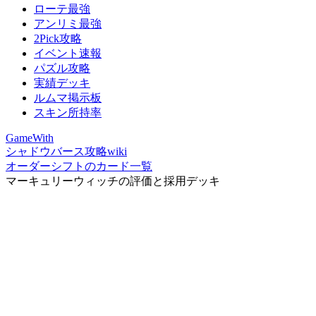
ローテ最強
アンリミ最強
2Pick攻略
イベント速報
パズル攻略
実績デッキ
ルムマ掲示板
スキン所持率
GameWith
シャドウバース攻略wiki
オーダーシフトのカード一覧
マーキュリーウィッチの評価と採用デッキ