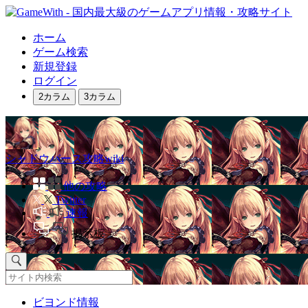
ホーム
ゲーム検索
新規登録
ログイン
2カラム
3カラム
シャドウバース攻略wiki
他の攻略
Twitter
速報
掲示板
ビヨンド情報