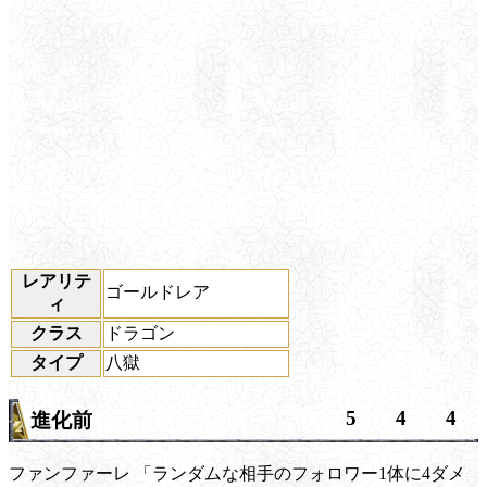
レアリテ
ゴールドレア
ィ
クラス
ドラゴン
タイプ
八獄
5
4
4
進化前
ファンファーレ
「ランダムな相手のフォロワー1体に4ダメ