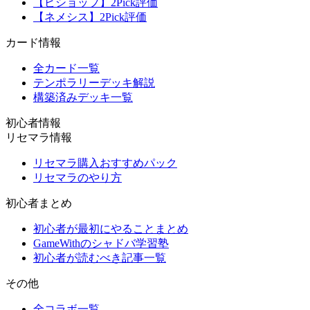
【ビショップ】2Pick評価
【ネメシス】2Pick評価
カード情報
全カード一覧
テンポラリーデッキ解説
構築済みデッキ一覧
初心者情報
リセマラ情報
リセマラ購入おすすめパック
リセマラのやり方
初心者まとめ
初心者が最初にやることまとめ
GameWithのシャドバ学習塾
初心者が読むべき記事一覧
その他
全コラボ一覧