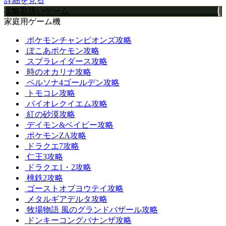
詳細を見る
攻略取扱いゲーム
家庭用ゲーム機
ポケモンチャンピオンズ攻略
ぽこあポケモン攻略
スプラレイダース攻略
時のオカリナ攻略
ペルソナ4ゴールデン攻略
トモコレ攻略
バイオレクイエム攻略
紅の砂漠攻略
デイモン&ベイビー攻略
ポケモンZA攻略
ドラクエ7攻略
仁王3攻略
ドラクエ1・2攻略
桃鉄2攻略
ゴーストオブヨウテイ攻略
メタルギアデルタ攻略
牧場物語 風のグランドバザール攻略
ドンキーコングバナンザ攻略