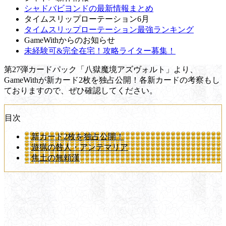
シャドバビヨンドの最新情報まとめ
タイムスリップローテーション6月
タイムスリップローテーション最強ランキング
GameWithからのお知らせ
未経験可&完全在宅！攻略ライター募集！
第27弾カードパック「八獄魔境アズヴォルト」より、
GameWithが新カード2枚を独占公開！各新カードの考察もし
ておりますので、ぜひ確認してください。
目次
新カード2枚を独占公開！
遊猟の咎人・アンテマリア
焦土の無頼漢