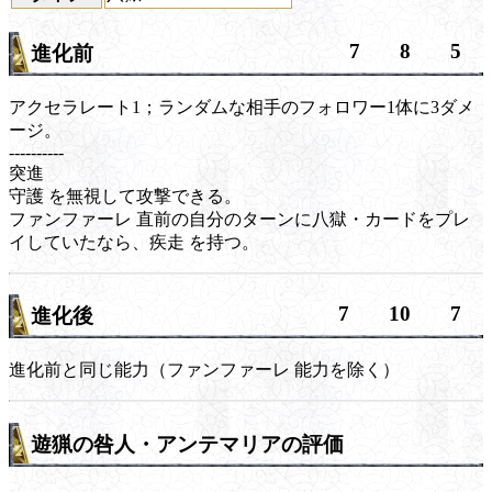
7
8
5
進化前
アクセラレート
1；ランダムな相手のフォロワー1体に3ダメ
ージ。
----------
突進
守護
を無視して攻撃できる。
ファンファーレ
直前の自分のターンに八獄・カードをプレ
イしていたなら、
疾走
を持つ。
7
10
7
進化後
進化前と同じ能力（
ファンファーレ
能力を除く）
遊猟の咎人・アンテマリアの評価