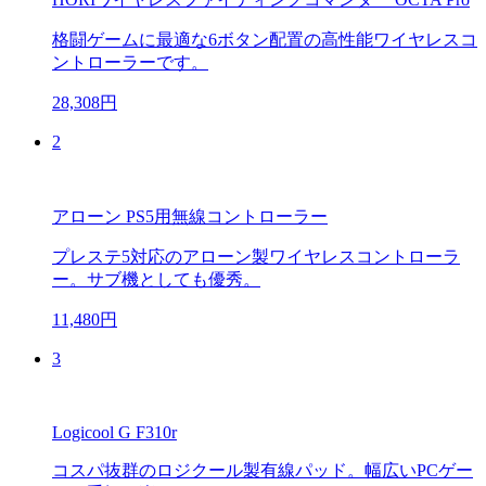
格闘ゲームに最適な6ボタン配置の高性能ワイヤレスコ
ントローラーです。
28,308円
2
アローン PS5用無線コントローラー
プレステ5対応のアローン製ワイヤレスコントローラ
ー。サブ機としても優秀。
11,480円
3
Logicool G F310r
コスパ抜群のロジクール製有線パッド。幅広いPCゲー