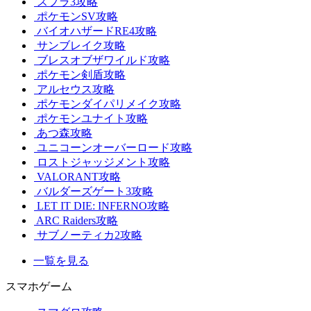
スプラ3攻略
ポケモンSV攻略
バイオハザードRE4攻略
サンブレイク攻略
ブレスオブザワイルド攻略
ポケモン剣盾攻略
アルセウス攻略
ポケモンダイパリメイク攻略
ポケモンユナイト攻略
あつ森攻略
ユニコーンオーバーロード攻略
ロストジャッジメント攻略
VALORANT攻略
バルダーズゲート3攻略
LET IT DIE: INFERNO攻略
ARC Raiders攻略
サブノーティカ2攻略
一覧を見る
スマホゲーム