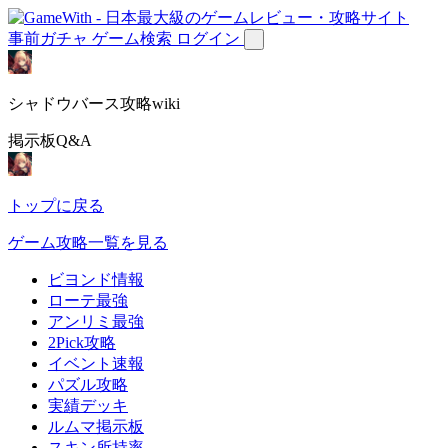
事前ガチャ
ゲーム検索
ログイン
シャドウバース攻略wiki
掲示板Q&A
トップに戻る
ゲーム攻略一覧を見る
ビヨンド情報
ローテ最強
アンリミ最強
2Pick攻略
イベント速報
パズル攻略
実績デッキ
ルムマ掲示板
スキン所持率