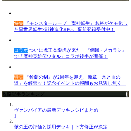
特集
『モンスターループ：獣神転生』名将がケモ化し
た異世界転生×獣神進化RPG。事前登録受付中！
コラボ
ついに虎王＆影虎が来た！『鋼嵐 - メカラシ』
で「魔神英雄伝ワタル」コラボ後半が開催！
特集
『鈴蘭の剣』が2周年を迎え、新章「氷と血の
道」を解禁ッ！記念イベントの報酬もお見逃し無く！
攻略記事ランキング
ヴァンパイアの最新デッキレシピまとめ
1
骸の王の評価と採用デッキ｜下方修正が決定