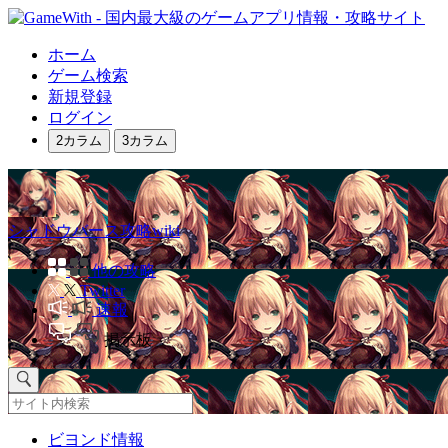
ホーム
ゲーム検索
新規登録
ログイン
2カラム
3カラム
シャドウバース攻略wiki
他の攻略
Twitter
速報
掲示板
ビヨンド情報