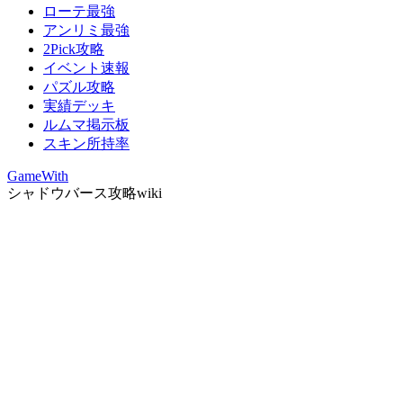
ローテ最強
アンリミ最強
2Pick攻略
イベント速報
パズル攻略
実績デッキ
ルムマ掲示板
スキン所持率
GameWith
シャドウバース攻略wiki