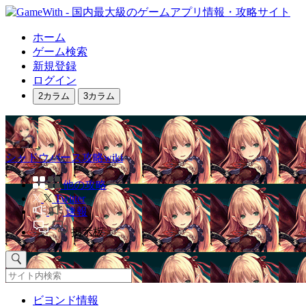
ホーム
ゲーム検索
新規登録
ログイン
2カラム
3カラム
シャドウバース攻略wiki
他の攻略
Twitter
速報
掲示板
ビヨンド情報