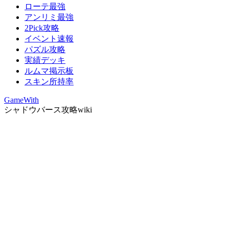
ローテ最強
アンリミ最強
2Pick攻略
イベント速報
パズル攻略
実績デッキ
ルムマ掲示板
スキン所持率
GameWith
シャドウバース攻略wiki