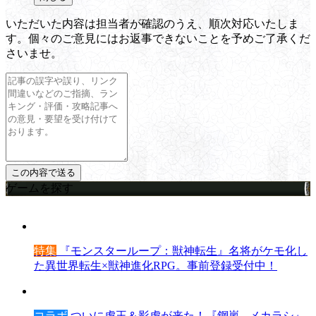
いただいた内容は担当者が確認のうえ、順次対応いたしま
す。個々のご意見にはお返事できないことを予めご了承くだ
さいませ。
ゲームを探す
特集
『モンスターループ：獣神転生』名将がケモ化し
た異世界転生×獣神進化RPG。事前登録受付中！
コラボ
ついに虎王＆影虎が来た！『鋼嵐 - メカラシ』