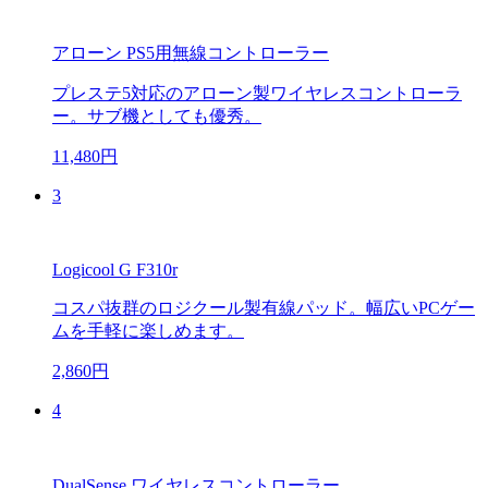
アローン PS5用無線コントローラー
プレステ5対応のアローン製ワイヤレスコントローラ
ー。サブ機としても優秀。
11,480円
3
Logicool G F310r
コスパ抜群のロジクール製有線パッド。幅広いPCゲー
ムを手軽に楽しめます。
2,860円
4
DualSense ワイヤレスコントローラー