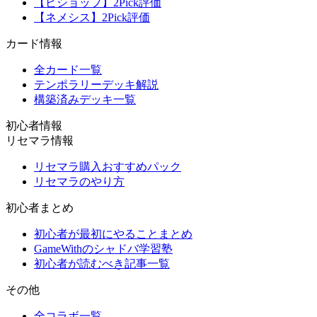
【ビショップ】2Pick評価
【ネメシス】2Pick評価
カード情報
全カード一覧
テンポラリーデッキ解説
構築済みデッキ一覧
初心者情報
リセマラ情報
リセマラ購入おすすめパック
リセマラのやり方
初心者まとめ
初心者が最初にやることまとめ
GameWithのシャドバ学習塾
初心者が読むべき記事一覧
その他
全コラボ一覧