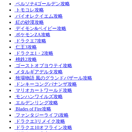
ペルソナ4ゴールデン攻略
トモコレ攻略
バイオレクイエム攻略
紅の砂漠攻略
デイモン&ベイビー攻略
ポケモンZA攻略
ドラクエ7攻略
仁王3攻略
ドラクエ1・2攻略
桃鉄2攻略
ゴーストオブヨウテイ攻略
メタルギアデルタ攻略
牧場物語 風のグランドバザール攻略
ドンキーコングバナンザ攻略
マリオカートワールド攻略
モンハンワイルズ攻略
エルデンリング攻略
Blades of Fire攻略
ファンタジーライフi攻略
ドラクエ3リメイク攻略
ドラクエ10オフライン攻略