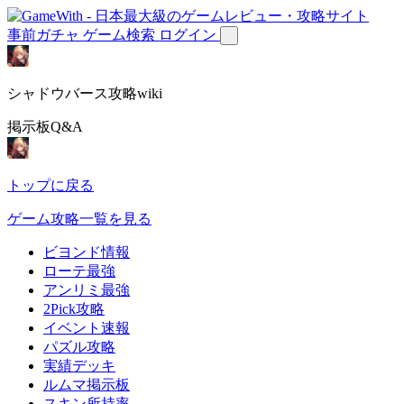
事前ガチャ
ゲーム検索
ログイン
シャドウバース攻略wiki
掲示板Q&A
トップに戻る
ゲーム攻略一覧を見る
ビヨンド情報
ローテ最強
アンリミ最強
2Pick攻略
イベント速報
パズル攻略
実績デッキ
ルムマ掲示板
スキン所持率