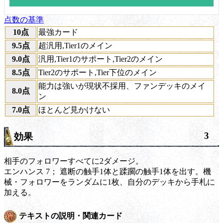
点数の基準
10点
最強カード
9.5点
超汎用,Tier1のメイン
9.0点
汎用,Tier1のサポート,Tier2のメイン
8.5点
Tier2のサポート,Tier下位のメイン
能力は強いが現状不採用、ファンデッキのメイ
8.0点
ン
7.0点
ほとんど見かけない
3
効果
相手のフォロワーすべてに2ダメージ。
エンハンス
7； 遮断の触手1体と蹂躙の触手1体を出す。機
械・フォロワーをランダムに1枚、自分のデッキから手札に
加える。
テキストの説明・関連カード