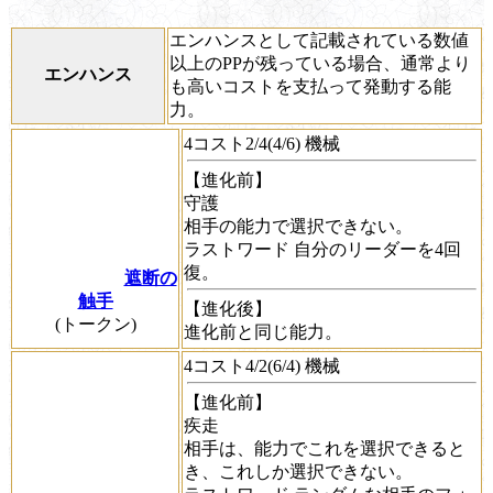
エンハンスとして記載されている数値
以上のPPが残っている場合、通常より
エンハンス
も高いコストを支払って発動する能
力。
4コスト2/4(4/6) 機械
【進化前】
守護
相手の能力で選択できない。
ラストワード
自分のリーダーを4回
復。
遮断の
触手
【進化後】
(トークン)
進化前と同じ能力。
4コスト4/2(6/4) 機械
【進化前】
疾走
相手は、能力でこれを選択できると
き、これしか選択できない。