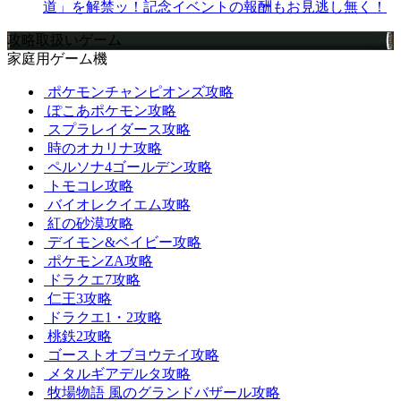
道」を解禁ッ！記念イベントの報酬もお見逃し無く！
攻略取扱いゲーム
家庭用ゲーム機
ポケモンチャンピオンズ攻略
ぽこあポケモン攻略
スプラレイダース攻略
時のオカリナ攻略
ペルソナ4ゴールデン攻略
トモコレ攻略
バイオレクイエム攻略
紅の砂漠攻略
デイモン&ベイビー攻略
ポケモンZA攻略
ドラクエ7攻略
仁王3攻略
ドラクエ1・2攻略
桃鉄2攻略
ゴーストオブヨウテイ攻略
メタルギアデルタ攻略
牧場物語 風のグランドバザール攻略