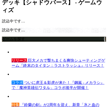
デッキ【シャドウバース】 - ゲームウ
ィズ
読込中です…
読込中です…
ゲームを探す
リリース
巨大メカで撃ちまくる爽快シューティングゲ
ーム『終末のタイタン：ラストラッシュ』リリース！
コラボ
ついに虎王＆影虎が来た！『鋼嵐 - メカラシ』
で「魔神英雄伝ワタル」コラボ後半が開催！
特集
『鈴蘭の剣』が2周年を迎え、新章「氷と血の