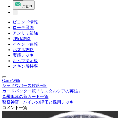
ご意見
ビヨンド情報
ローテ最強
アンリミ最強
2Pick攻略
イベント速報
パズル攻略
実績デッキ
ルムマ掲示板
スキン所持率
GameWith
シャドウバース攻略wiki
カードパック一覧「ミスタルシアの英雄」
森羅咆哮の新カード一覧
警察神官・パインの評価と採用デッキ
コメント一覧