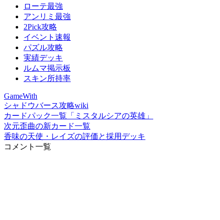
ローテ最強
アンリミ最強
2Pick攻略
イベント速報
パズル攻略
実績デッキ
ルムマ掲示板
スキン所持率
GameWith
シャドウバース攻略wiki
カードパック一覧「ミスタルシアの英雄」
次元歪曲の新カード一覧
香味の天使・レイズの評価と採用デッキ
コメント一覧