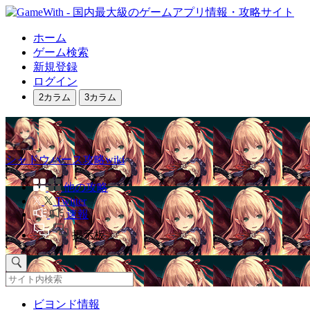
ホーム
ゲーム検索
新規登録
ログイン
2カラム
3カラム
シャドウバース攻略wiki
他の攻略
Twitter
速報
掲示板
ビヨンド情報