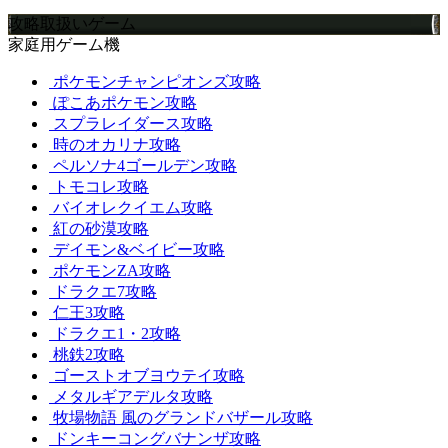
攻略取扱いゲーム
家庭用ゲーム機
ポケモンチャンピオンズ攻略
ぽこあポケモン攻略
スプラレイダース攻略
時のオカリナ攻略
ペルソナ4ゴールデン攻略
トモコレ攻略
バイオレクイエム攻略
紅の砂漠攻略
デイモン&ベイビー攻略
ポケモンZA攻略
ドラクエ7攻略
仁王3攻略
ドラクエ1・2攻略
桃鉄2攻略
ゴーストオブヨウテイ攻略
メタルギアデルタ攻略
牧場物語 風のグランドバザール攻略
ドンキーコングバナンザ攻略