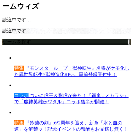
ームウィズ
読込中です…
読込中です…
ゲームを探す
特集
『モンスターループ：獣神転生』名将がケモ化し
た異世界転生×獣神進化RPG。事前登録受付中！
コラボ
ついに虎王＆影虎が来た！『鋼嵐 - メカラシ』
で「魔神英雄伝ワタル」コラボ後半が開催！
特集
『鈴蘭の剣』が2周年を迎え、新章「氷と血の
道」を解禁ッ！記念イベントの報酬もお見逃し無く！