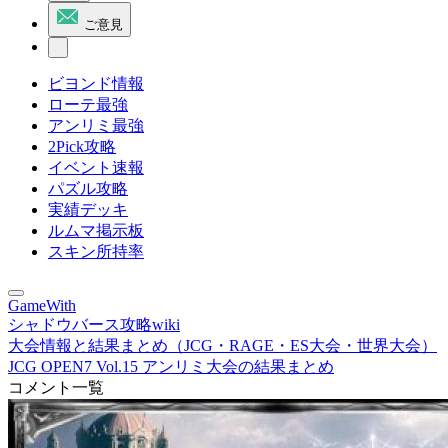
ご意見
ビヨンド情報
ローテ最強
アンリミ最強
2Pick攻略
イベント速報
パズル攻略
実績デッキ
ルムマ掲示板
スキン所持率
GameWith
シャドウバース攻略wiki
大会情報と結果まとめ（JCG・RAGE・ES大会・世界大会）
JCG OPEN7 Vol.15 アンリミ大会の結果まとめ
コメント一覧