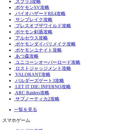
スプラ3攻略
ポケモンSV攻略
バイオハザードRE4攻略
サンブレイク攻略
ブレスオブザワイルド攻略
ポケモン剣盾攻略
アルセウス攻略
ポケモンダイパリメイク攻略
ポケモンユナイト攻略
あつ森攻略
ユニコーンオーバーロード攻略
ロストジャッジメント攻略
VALORANT攻略
バルダーズゲート3攻略
LET IT DIE: INFERNO攻略
ARC Raiders攻略
サブノーティカ2攻略
一覧を見る
スマホゲーム