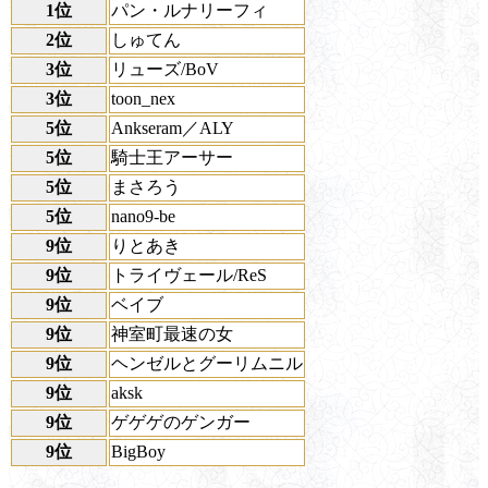
1位
パン・ルナリーフィ
2位
しゅてん
3位
リューズ/BoV
3位
toon_nex
5位
Ankseram／ALY
5位
騎士王アーサー
5位
まさろう
5位
nano9-be
9位
りとあき
9位
トライヴェール/ReS
9位
ベイブ
9位
神室町最速の女
9位
ヘンゼルとグーリムニル
9位
aksk
9位
ゲゲゲのゲンガー
9位
BigBoy