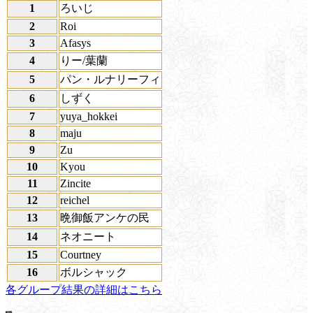
1
ろいじ
2
Roi
3
Afasys
4
りー/葉蘭
5
パン・ルナリーフィ
6
しずく
7
yuya_hokkei
8
maju
9
Zu
10
Kyou
11
Zincite
12
reichel
13
晩御飯アンケの民
14
ネオニート
15
Courtney
16
ボルシャック
各グループ結果の詳細はこちら