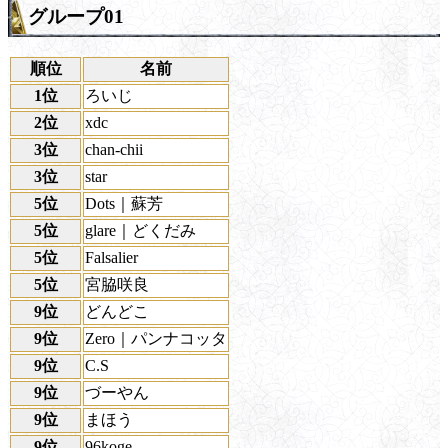
グループ01
順位
名前
1位
ろいじ
2位
xdc
3位
chan-chii
3位
star
5位
Dots｜蘇芳
5位
glare｜どくだみ
5位
Falsalier
5位
宮脇咲良
9位
どんどこ
9位
Zero｜パンナコッタ
9位
C.S
9位
づーやん
9位
まほう
9位
96koge