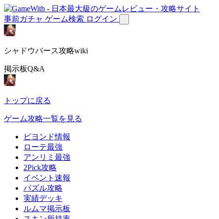
事前ガチャ
ゲーム検索
ログイン
シャドウバース攻略wiki
掲示板Q&A
トップに戻る
ゲーム攻略一覧を見る
ビヨンド情報
ローテ最強
アンリミ最強
2Pick攻略
イベント速報
パズル攻略
実績デッキ
ルムマ掲示板
スキン所持率