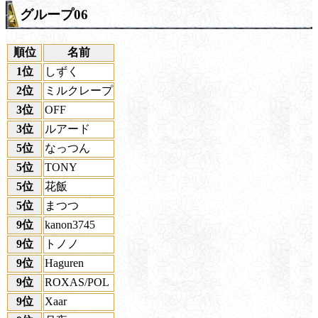
グループ06
順位
名前
1位
しずく
2位
ミルクレープ
3位
OFF
3位
ルアード
5位
なっつん
5位
TONY
5位
花飯
5位
まつつ
9位
kanon3745
9位
トノノ
9位
Haguren
9位
ROXAS/POL
9位
Xaar