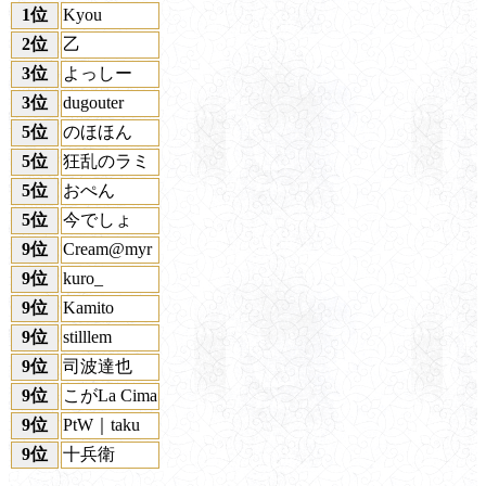
1位
Kyou
2位
乙
3位
よっしー
3位
dugouter
5位
のほほん
5位
狂乱のラミ
5位
おぺん
5位
今でしょ
9位
Cream@myr
9位
kuro_
9位
Kamito
9位
stilllem
9位
司波達也
9位
こがLa Cima
9位
PtW｜taku
9位
十兵衛