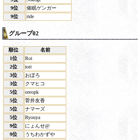
9位
催眠ゲンガー
9位
ride
グループ02
順位
名前
1位
Roi
2位
iori
3位
おぼろ
3位
クマヒコ
5位
oreopk
5位
菅井友香
5位
ナマーズ
5位
Ryouya
9位
にょんせ@
9位
うちわかずや