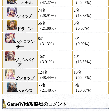
（47.27%）
（46.67%）
ロイヤル
74名
2名
（28.91%）
（13.33%）
ウィッチ
56名
0名
（21.88%）
（0.00%）
ドラゴン
8名
0名
ネクロマン
（3.13%）
（0.00%）
サー
10名
2名
ヴァンパイ
（3.91%）
（13.33%）
ア
124名
10名
（48.44%）
（66.67%）
ビショップ
55名
3名
（21.48%）
（20.00%）
ネメシス
GameWith攻略班のコメント