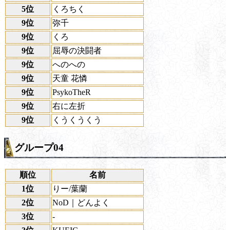
5位
くろちく
9位
弥千
9位
くろ
9位
屈辱の決闘者
9位
へのへの
9位
天童 花憐
9位
PsykoTheR
9位
右に左折
9位
くうくうくう
グループ04
順位
名前
1位
りー/葉蘭
2位
NoD｜どんよく
3位
-