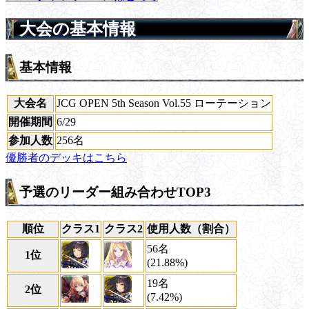
大会の基本情報
基本情報
大会名
JCG OPEN 5th Season Vol.55 ローテーション
開催期間
6/29
参加人数
256名
優勝者のデッキはこちら
予選のリーダー組み合わせTOP3
順位
クラス1
クラス2
使用人数（割合）
56名
1位
(21.88%)
19名
2位
(7.42%)