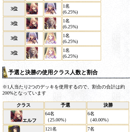
1名
3位
(6.25%)
1名
3位
(6.25%)
1名
3位
(6.25%)
1名
3位
(6.25%)
予選と決勝の使用クラス人数と割合
※1人当たり2つのデッキを使用するので、割合の合計は約
200%となっています
クラス
予選
決勝
64名
6名
（25.00%）
（40.00%）
エルフ
121名
7名