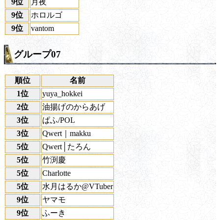
9位
月夜
9位
ホロルゴ
9位
vantom
グループ07
順位
名前
1位
yuya_hokkei
2位
油揚げのからあげ
3位
ぱふ/POL
3位
Qwert｜makku
5位
Qwert│たろん
5位
竹渕慶
5位
Charlotte
5位
水月はるか@VTuber
9位
ヤマモ
9位
ふーき