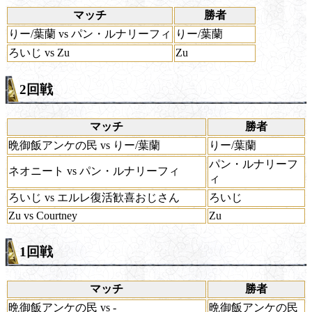
マッチ
勝者
りー/葉蘭 vs パン・ルナリーフィ
りー/葉蘭
ろいじ vs Zu
Zu
2回戦
マッチ
勝者
晩御飯アンケの民 vs りー/葉蘭
りー/葉蘭
パン・ルナリーフ
ネオニート vs パン・ルナリーフィ
ィ
ろいじ vs エルレ復活歓喜おじさん
ろいじ
Zu vs Courtney
Zu
1回戦
マッチ
勝者
晩御飯アンケの民 vs -
晩御飯アンケの民