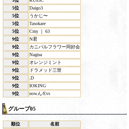
3位
KUEIC
5位
Daigo3
5位
うかじ〜
5位
Tasokare
5位
Cmy ｜ 63
9位
N君
9位
カニバルフラワー同好会
9位
Nagisa
9位
オレンジミント
9位
ドラメッド三世
9位
.D
9位
IOKING
9位
nowん/Evs
グループ05
順位
名前