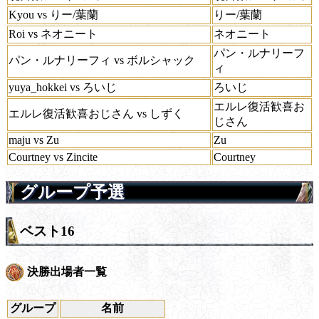
Kyou vs りー/葉蘭
りー/葉蘭
Roi vs ネオニート
ネオニート
パン・ルナリーフ
パン・ルナリーフィ vs ボルシャック
ィ
yuya_hokkei vs ろいじ
ろいじ
エルレ復活歓喜お
エルレ復活歓喜おじさん vs しずく
じさん
maju vs Zu
Zu
Courtney vs Zincite
Courtney
グループ予選
ベスト16
決勝出場者一覧
グループ
名前