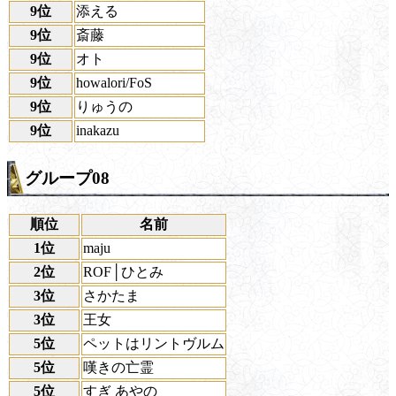
9位
添える
9位
斎藤
9位
オト
9位
howalori/FoS
9位
りゅうの
9位
inakazu
グループ08
順位
名前
1位
maju
2位
ROF│ひとみ
3位
さかたま
3位
王女
5位
ペットはリントヴルム
5位
嘆きの亡霊
5位
すぎ あやの