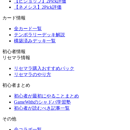
【ビショップ】2Pick評価
【ネメシス】2Pick評価
カード情報
全カード一覧
テンポラリーデッキ解説
構築済みデッキ一覧
初心者情報
リセマラ情報
リセマラ購入おすすめパック
リセマラのやり方
初心者まとめ
初心者が最初にやることまとめ
GameWithのシャドバ学習塾
初心者が読むべき記事一覧
その他
全コラボ一覧