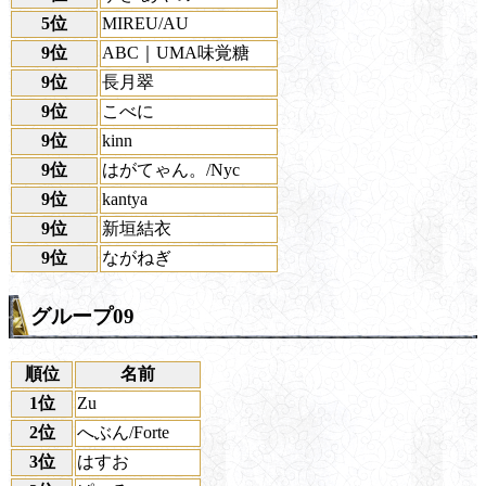
5位
MIREU/AU
9位
ABC｜UMA味覚糖
9位
長月翠
9位
こべに
9位
kinn
9位
はがてゃん。/Nyc
9位
kantya
9位
新垣結衣
9位
ながねぎ
グループ09
順位
名前
1位
Zu
2位
へぶん/Forte
3位
はすお