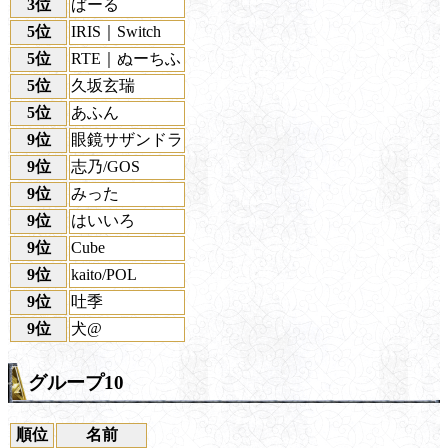
3位
ぱーる
5位
IRIS｜Switch
5位
RTE｜ぬーちふ
5位
久坂玄瑞
5位
あふん
9位
眼鏡サザンドラ
9位
志乃/GOS
9位
みった
9位
はいいろ
9位
Cube
9位
kaito/POL
9位
吐季
9位
犬@
グループ10
順位
名前