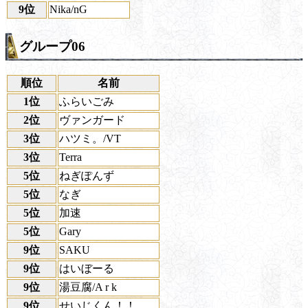
9位
Nika/nG
グループ06
順位
名前
1位
ふらいごみ
2位
ヴァンガード
3位
ハツミ。/VT
3位
Terra
5位
ねぎぽんず
5位
なぎ
5位
加速
5位
Gary
9位
SAKU
9位
はいぼーる
9位
湯豆腐/A r k
9位
せいじくん！！