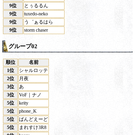
9位
とぅるるん
9位
tuxedo-neko
9位
う゛ぁるはら
9位
storm chaser
グループ02
順位
名前
1位
シャルロッテ
2位
月夜
3位
あ
3位
VoF｜ナノ
5位
keity
5位
phone_K
5位
ばんどえーど
5位
まれすけ3R8