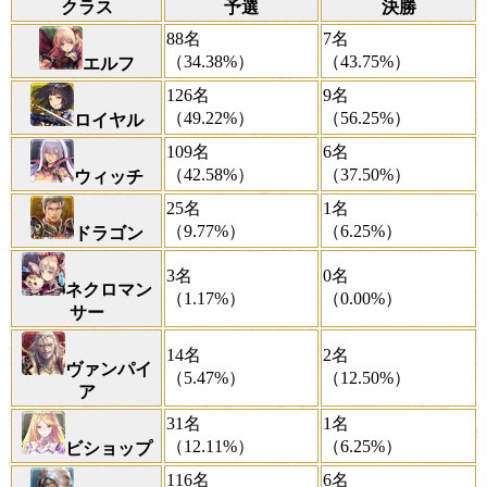
クラス
予選
決勝
88名
7名
（34.38%）
（43.75%）
エルフ
126名
9名
（49.22%）
（56.25%）
ロイヤル
109名
6名
（42.58%）
（37.50%）
ウィッチ
25名
1名
（9.77%）
（6.25%）
ドラゴン
3名
0名
ネクロマン
（1.17%）
（0.00%）
サー
14名
2名
ヴァンパイ
（5.47%）
（12.50%）
ア
31名
1名
（12.11%）
（6.25%）
ビショップ
116名
6名