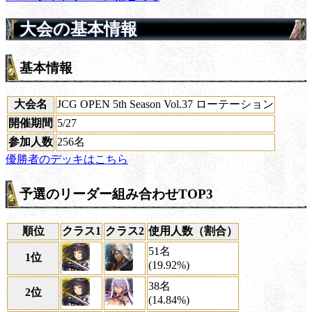
大会の基本情報
基本情報
大会名
JCG OPEN 5th Season Vol.37 ローテーション
開催期間
5/27
参加人数
256名
優勝者のデッキはこちら
予選のリーダー組み合わせTOP3
順位
クラス1
クラス2
使用人数（割合）
51名
1位
(19.92%)
38名
2位
(14.84%)