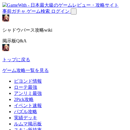
事前ガチャ
ゲーム検索
ログイン
シャドウバース攻略wiki
掲示板Q&A
トップに戻る
ゲーム攻略一覧を見る
ビヨンド情報
ローテ最強
アンリミ最強
2Pick攻略
イベント速報
パズル攻略
実績デッキ
ルムマ掲示板
スキン所持率