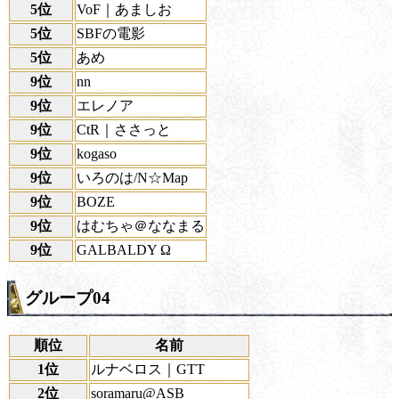
5位
VoF｜あましお
5位
SBFの電影
5位
あめ
9位
nn
9位
エレノア
9位
CtR｜ささっと
9位
kogaso
9位
いろのは/N☆Map
9位
BOZE
9位
はむちゃ＠ななまる
9位
GALBALDY Ω
グループ04
順位
名前
1位
ルナベロス｜GTT
2位
soramaru@ASB