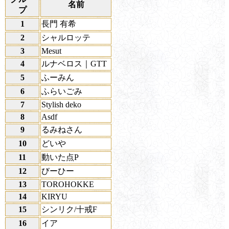
名前
プ
1
長門 有希
2
シャルロッテ
3
Mesut
4
ルナベロス｜GTT
5
ふーみん
6
ふらいごみ
7
Stylish deko
8
Asdf
9
るみねさん
10
どいや
11
動いた点P
12
びーひー
13
TOROHOKKE
14
KIRYU
15
シンリク/十戒F
16
イア