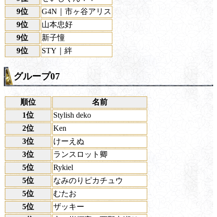
9位
G4N｜市ヶ谷アリス
9位
山本忠好
9位
新子憧
9位
STY｜絆
グループ07
順位
名前
1位
Stylish deko
2位
Ken
3位
けーえぬ
3位
ランスロット卿
5位
Rykiel
5位
なみのりピカチュウ
5位
むたお
5位
ザッキー