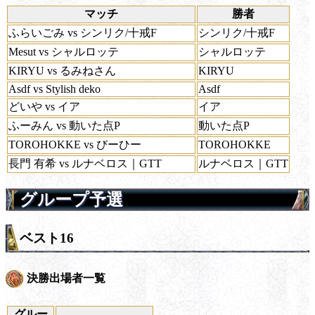
マッチ
勝者
ふらいごみ vs シンリク/十戒F
シンリク/十戒F
Mesut vs シャルロッテ
シャルロッテ
KIRYU vs るみねさん
KIRYU
Asdf vs Stylish deko
Asdf
どいや vs イア
イア
ふーみん vs 動いた点P
動いた点P
TOROHOKKE vs びーひー
TOROHOKKE
長門 有希 vs ルナベロス｜GTT
ルナベロス｜GTT
グループ予選
ベスト16
決勝出場者一覧
グルー