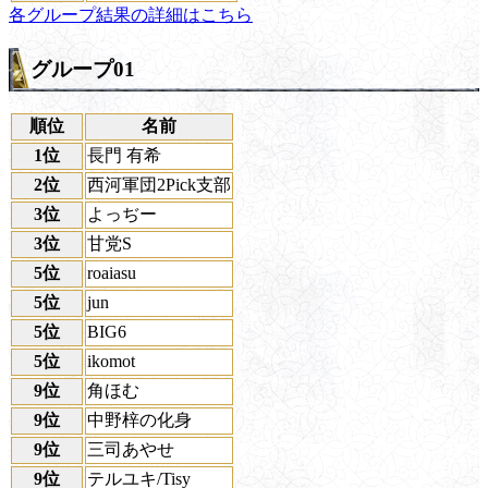
各グループ結果の詳細はこちら
グループ01
順位
名前
1位
長門 有希
2位
西河軍団2Pick支部
3位
よっぢー
3位
甘党S
5位
roaiasu
5位
jun
5位
BIG6
5位
ikomot
9位
角ほむ
9位
中野梓の化身
9位
三司あやせ
9位
テルユキ/Tisy