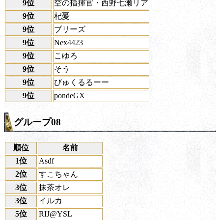
9位
空の指揮官・西野七瀬リア
9位
杞憂
9位
ブリーズ
9位
Nex4423
9位
こゆろ
9位
そう
9位
びゅくるるーー
9位
pondeGX
グループ08
順位
名前
1位
Asdf
2位
すこちゃん
3位
抹茶オレ
3位
イルカ
5位
RIJ@YSL