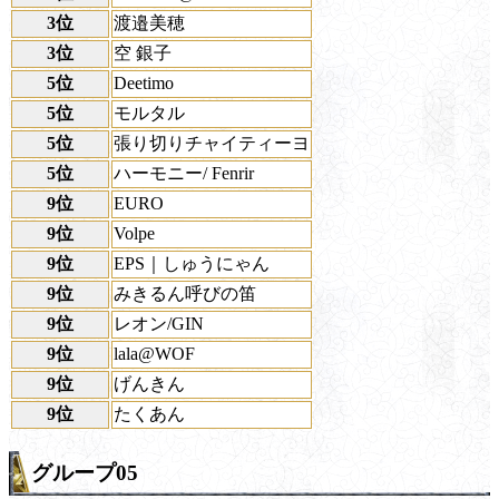
3位
渡邉美穂
3位
空 銀子
5位
Deetimo
5位
モルタル
5位
張り切りチャイティーヨ
5位
ハーモニー/ Fenrir
9位
EURO
9位
Volpe
9位
EPS｜しゅうにゃん
9位
みきるん呼びの笛
9位
レオン/GIN
9位
lala@WOF
9位
げんきん
9位
たくあん
グループ05