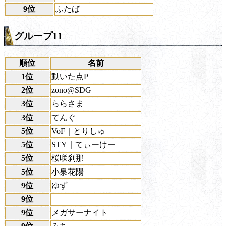
9位
ふたば
グループ11
順位
名前
1位
動いた点P
2位
zono@SDG
3位
ららさま
3位
てんぐ
5位
VoF｜とりしゅ
5位
STY｜てぃーけー
5位
桜咲刹那
5位
小泉花陽
9位
ゆず
9位
9位
メガサーナイト