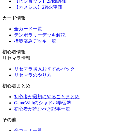
【ビショップ】2Pick評価
【ネメシス】2Pick評価
カード情報
全カード一覧
テンポラリーデッキ解説
構築済みデッキ一覧
初心者情報
リセマラ情報
リセマラ購入おすすめパック
リセマラのやり方
初心者まとめ
初心者が最初にやることまとめ
GameWithのシャドバ学習塾
初心者が読むべき記事一覧
その他
全コラボ一覧