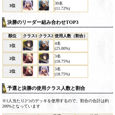
30名
3位
(11.72%)
決勝のリーダー組み合わせTOP3
順位
クラス1
クラス2
使用人数（割合）
4名
1位
(25.00%)
3名
2位
(18.75%)
3名
2位
(18.75%)
予選と決勝の使用クラス人数と割合
※1人当たり2つのデッキを使用するので、割合の合計は約
200%となっています