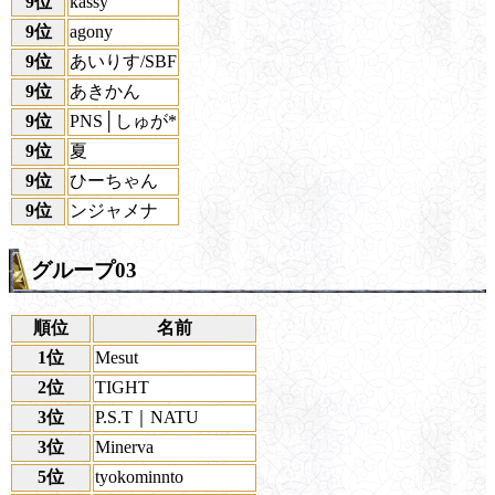
9位
kassy
9位
agony
9位
あいりす/SBF
9位
あきかん
9位
PNS│しゅが*
9位
夏
9位
ひーちゃん
9位
ンジャメナ
グループ03
順位
名前
1位
Mesut
2位
TIGHT
3位
P.S.T｜NATU
3位
Minerva
5位
tyokominnto