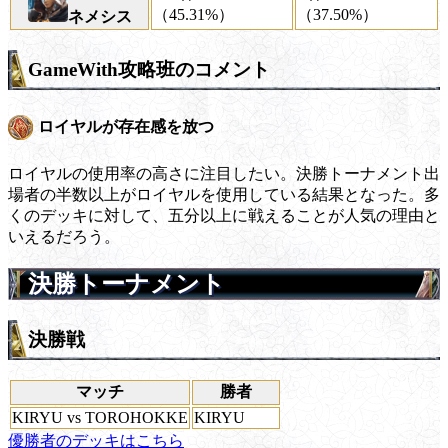
（45.31%）
（37.50%）
ネメシス
GameWith攻略班のコメント
ロイヤルが存在感を放つ
ロイヤルの使用率の高さに注目したい。決勝トーナメント出
場者の半数以上がロイヤルを使用している結果となった。多
くのデッキに対して、五分以上に戦えることが人気の理由と
いえるだろう。
決勝トーナメント
決勝戦
マッチ
勝者
KIRYU vs TOROHOKKE
KIRYU
優勝者のデッキはこちら