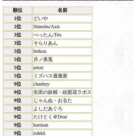
順位
名前
1位
どいや
2位
Shinobu/Axis
3位
ぺったん/Trts
3位
そらりあん
5位
heikou
5位
月ノ美兎
5位
artori
5位
ミズハス過激派
9位
chanhey
9位
生田の妖精・絵梨花ラボス
9位
じゃんぬ・おるた
9位
よしだあぐろ
9位
たけとく＠Dear
9位
kunisan
9位
zukkii