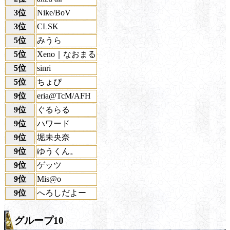
3位
Nike/BoV
3位
CLSK
5位
みうら
5位
Xeno｜なおまる
5位
sinri
5位
ちょぴ
9位
eria@TcM/AFH
9位
ぐるらる
9位
ハワード
9位
堀未央奈
9位
ゆうくん。
9位
ゲッツ
9位
Mis@o
9位
へろしだよー
グループ10