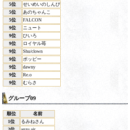
5位
せいめいのしんぴ
5位
あのちゃんこ
5位
FALCON
9位
ニュート
9位
ひいろ
9位
ロイヤル苺
9位
Shu/clown
9位
ポッピー
9位
dawny
9位
Re.o
9位
むらさ
グループ09
順位
名前
1位
るみねさん
2位
anzu air