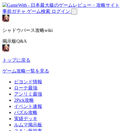
事前ガチャ
ゲーム検索
ログイン
シャドウバース攻略wiki
掲示板Q&A
トップに戻る
ゲーム攻略一覧を見る
ビヨンド情報
ローテ最強
アンリミ最強
2Pick攻略
イベント速報
パズル攻略
実績デッキ
ルムマ掲示板
スキン所持率