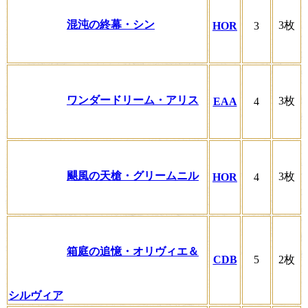
混沌の終幕・シン
3枚
HOR
3
ワンダードリーム・アリス
3枚
EAA
4
颶風の天槍・グリームニル
3枚
HOR
4
箱庭の追憶・オリヴィエ＆
CDB
5
2枚
シルヴィア