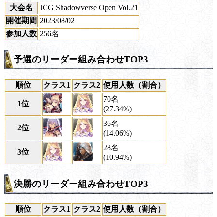
大会名
JCG Shadowverse Open Vol.21
開催期間
2023/08/02
参加人数
256名
予選のリーダー組み合わせTOP3
順位
クラス1
クラス2
使用人数（割合）
70名
1位
(27.34%)
36名
2位
(14.06%)
28名
3位
(10.94%)
決勝のリーダー組み合わせTOP3
順位
クラス1
クラス2
使用人数（割合）