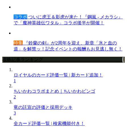
コラボ
ついに虎王＆影虎が来た！『鋼嵐 - メカラシ』
で「魔神英雄伝ワタル」コラボ後半が開催！
特集
『鈴蘭の剣』が2周年を迎え、新章「氷と血の
道」を解禁ッ！記念イベントの報酬もお見逃し無く！
攻略記事ランキング
ロイヤルのカード評価一覧 | 新カード追加！
1
ちいかわコラボまとめ｜ちいかわビンゴ
2
竜の託宣の評価と採用デッキ
3
全カード評価一覧 | 検索機能付き！