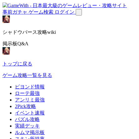
事前ガチャ
ゲーム検索
ログイン
シャドウバース攻略wiki
掲示板Q&A
トップに戻る
ゲーム攻略一覧を見る
ビヨンド情報
ローテ最強
アンリミ最強
2Pick攻略
イベント速報
パズル攻略
実績デッキ
ルムマ掲示板
スキン所持率