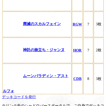
廃滅のスカルフェイン
3枚
RGW
7
神託の旅立ち・ジャンヌ
2枚
HOR
7
ムーンパラディン・アスト
CDB
8
3枚
ルフォ
デッキコードを発行
※リンク先のシャドウバースポータルで、ご自身でデッキコ