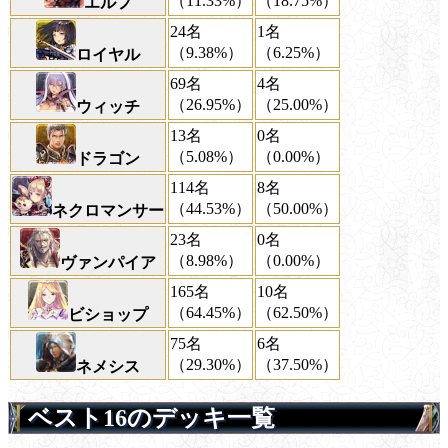
（11.33%）
（18.75%）
エルフ
24名
1名
（9.38%）
（6.25%）
ロイヤル
69名
4名
（26.95%）
（25.00%）
ウィッチ
13名
0名
（5.08%）
（0.00%）
ドラゴン
114名
8名
（44.53%）
（50.00%）
ネクロマンサー
23名
0名
（8.98%）
（0.00%）
ヴァンパイア
165名
10名
（64.45%）
（62.50%）
ビショップ
75名
6名
（29.30%）
（37.50%）
ネメシス
ベスト16のデッキ一覧