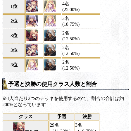
4名
1位
(25.00%)
3名
2位
(18.75%)
2名
3位
(12.50%)
2名
3位
(12.50%)
2名
3位
(12.50%)
予選と決勝の使用クラス人数と割合
※1人当たり2つのデッキを使用するので、割合の合計は約
200%となっています
クラス
予選
決勝
29名
3名