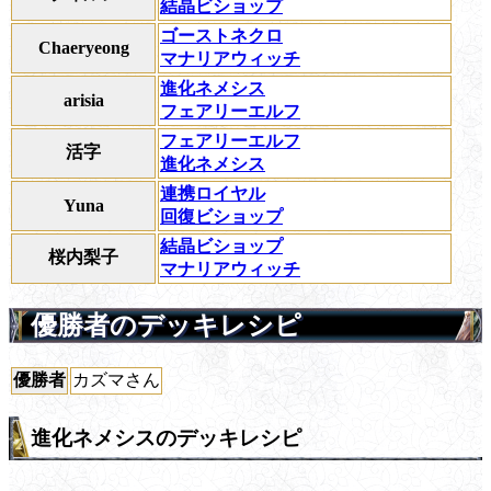
結晶ビショップ
ゴーストネクロ
Chaeryeong
マナリアウィッチ
進化ネメシス
arisia
フェアリーエルフ
フェアリーエルフ
活字
進化ネメシス
連携ロイヤル
Yuna
回復ビショップ
結晶ビショップ
桜内梨子
マナリアウィッチ
優勝者のデッキレシピ
優勝者
カズマさん
進化ネメシスのデッキレシピ