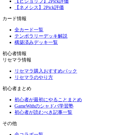
【ビショップ】2Pick評価
【ネメシス】2Pick評価
カード情報
全カード一覧
テンポラリーデッキ解説
構築済みデッキ一覧
初心者情報
リセマラ情報
リセマラ購入おすすめパック
リセマラのやり方
初心者まとめ
初心者が最初にやることまとめ
GameWithのシャドバ学習塾
初心者が読むべき記事一覧
その他
全コラボ一覧