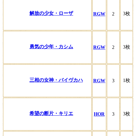
解放の少女・ローザ
3枚
RGW
2
勇気の少年・カシム
3枚
RGW
2
三相の女神・バイヴカハ
1枚
RGW
3
希望の断片・キリエ
3枚
HOR
3