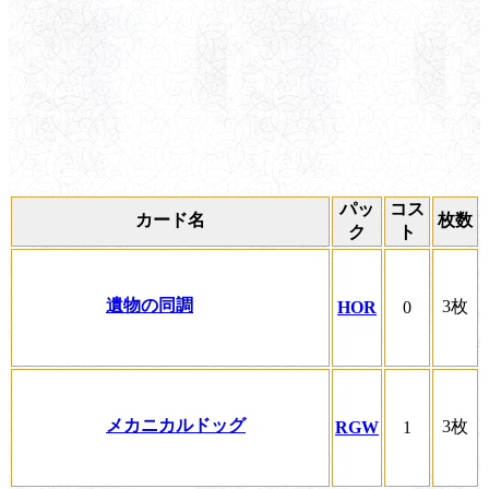
パッ
コス
カード名
枚数
ク
ト
遺物の同調
3枚
HOR
0
メカニカルドッグ
3枚
RGW
1