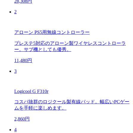
28,308円
2
アローン PS5用無線コントローラー
プレステ5対応のアローン製ワイヤレスコントローラ
ー。サブ機としても優秀。
11,480円
3
Logicool G F310r
コスパ抜群のロジクール製有線パッド。幅広いPCゲー
ムを手軽に楽しめます。
2,860円
4