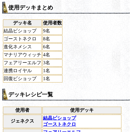
使用デッキまとめ
デッキ名
使用者数
結晶ビショップ
9名
ゴーストネクロ
8名
進化ネメシス
6名
マナリアウィッチ
4名
フェアリーエルフ
3名
連携ロイヤル
1名
回復ビショップ
1名
デッキレシピ一覧
使用者
使用デッキ
結晶ビショップ
ジェネクス
ゴーストネクロ