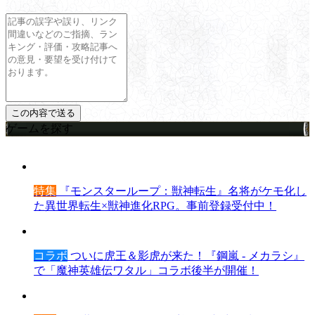
ゲームを探す
特集
『モンスターループ：獣神転生』名将がケモ化し
た異世界転生×獣神進化RPG。事前登録受付中！
コラボ
ついに虎王＆影虎が来た！『鋼嵐 - メカラシ』
で「魔神英雄伝ワタル」コラボ後半が開催！