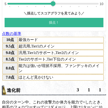
点数の基準
10点
最強カード
9.5点
超汎用,Tier1のメイン
9.0点
汎用,Tier1のサポート,Tier2のメイン
8.5点
Tier2のサポート,Tier下位のメイン
能力は強いが現状不採用、ファンデッキのメイ
8.0点
ン
7.0点
ほとんど見かけない
3
1
1
進化前
自分のターン中、これの攻撃力か体力を能力で+したとき、
相手のフォロワーすべてに1ダメージ。上限は1ターンに10