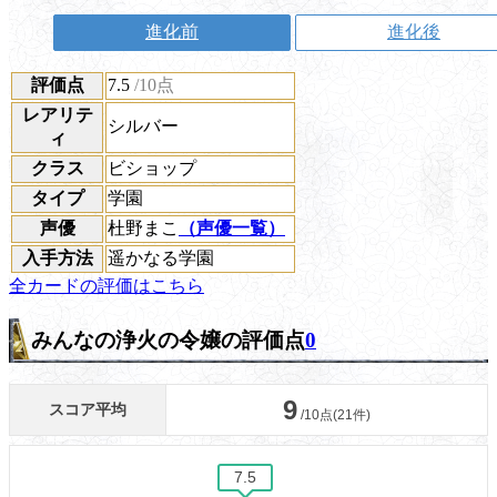
進化前
進化後
評価点
7.5
/10点
レアリテ
シルバー
ィ
クラス
ビショップ
タイプ
学園
声優
杜野まこ
（声優一覧）
入手方法
遥かなる学園
全カードの評価はこちら
みんなの浄火の令嬢の評価点
0