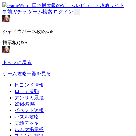
事前ガチャ
ゲーム検索
ログイン
シャドウバース攻略wiki
掲示板Q&A
トップに戻る
ゲーム攻略一覧を見る
ビヨンド情報
ローテ最強
アンリミ最強
2Pick攻略
イベント速報
パズル攻略
実績デッキ
ルムマ掲示板
スキン所持率