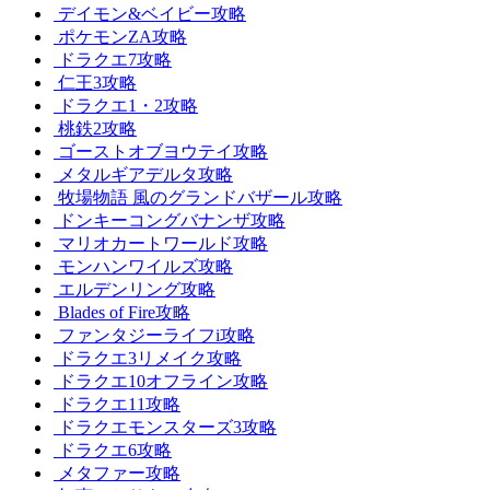
デイモン&ベイビー攻略
ポケモンZA攻略
ドラクエ7攻略
仁王3攻略
ドラクエ1・2攻略
桃鉄2攻略
ゴーストオブヨウテイ攻略
メタルギアデルタ攻略
牧場物語 風のグランドバザール攻略
ドンキーコングバナンザ攻略
マリオカートワールド攻略
モンハンワイルズ攻略
エルデンリング攻略
Blades of Fire攻略
ファンタジーライフi攻略
ドラクエ3リメイク攻略
ドラクエ10オフライン攻略
ドラクエ11攻略
ドラクエモンスターズ3攻略
ドラクエ6攻略
メタファー攻略