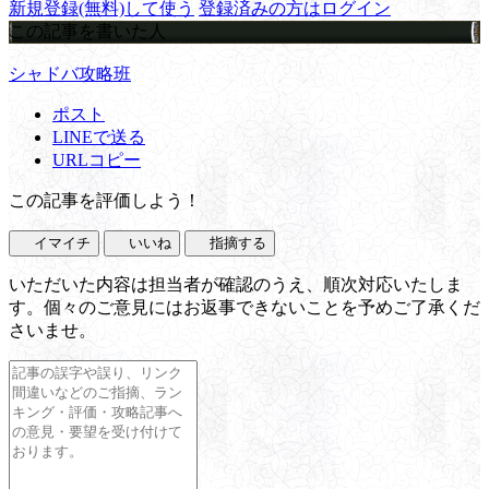
新規登録(無料)して使う
登録済みの方はログイン
この記事を書いた人
シャドバ攻略班
ポスト
LINEで送る
URLコピー
この記事を評価しよう！
イマイチ
いいね
指摘する
いただいた内容は担当者が確認のうえ、順次対応いたしま
す。個々のご意見にはお返事できないことを予めご了承くだ
さいませ。