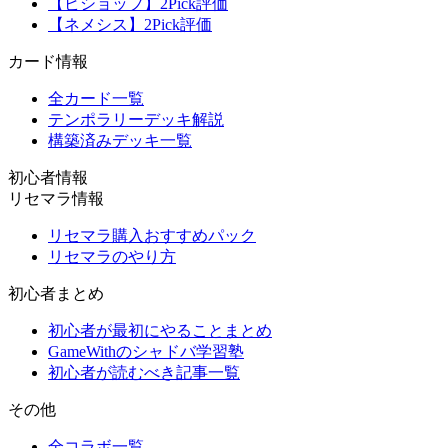
【ビショップ】2Pick評価
【ネメシス】2Pick評価
カード情報
全カード一覧
テンポラリーデッキ解説
構築済みデッキ一覧
初心者情報
リセマラ情報
リセマラ購入おすすめパック
リセマラのやり方
初心者まとめ
初心者が最初にやることまとめ
GameWithのシャドバ学習塾
初心者が読むべき記事一覧
その他
全コラボ一覧