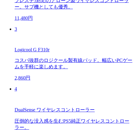
プレステ5対応のアローン製ワイヤレスコントローラ
ー。サブ機としても優秀。
11,480円
3
Logicool G F310r
コスパ抜群のロジクール製有線パッド。幅広いPCゲー
ムを手軽に楽しめます。
2,860円
4
DualSense ワイヤレスコントローラー
圧倒的な没入感を生むPS5純正ワイヤレスコントロー
ラー。