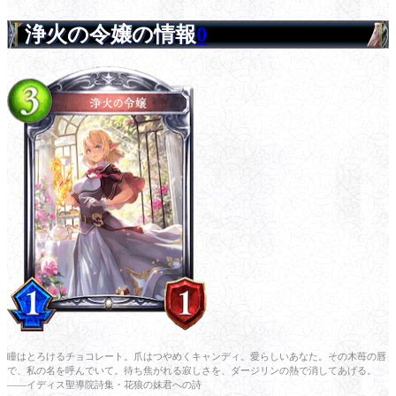
浄火の令嬢の情報
0
瞳はとろけるチョコレート。爪はつやめくキャンディ。愛らしいあなた。その木苺の唇
で、私の名を呼んでいて。待ち焦がれる寂しさを、ダージリンの熱で消してあげる。
――イディス聖導院詩集・花狼の妹君への詩