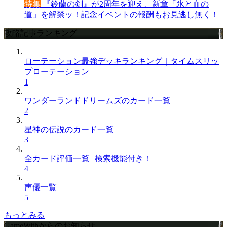
特集
『鈴蘭の剣』が2周年を迎え、新章「氷と血の
道」を解禁ッ！記念イベントの報酬もお見逃し無く！
攻略記事ランキング
ローテーション最強デッキランキング｜タイムスリッ
プローテーション
1
ワンダーランドドリームズのカード一覧
2
星神の伝説のカード一覧
3
全カード評価一覧 | 検索機能付き！
4
声優一覧
5
もっとみる
GameWithからのお知らせ