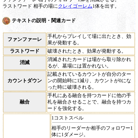
ラストワード
相手の場に
クレイゴーレム
1体を出す。
テキストの説明・関連カード
手札からプレイして場に出たとき、効
ファンファーレ
果が発動する。
ラストワード
破壊されたとき、効果が発動する。
消滅されたカードは場から取り除かれ
消滅
るが、墓場には置かれない。
記載されているカウントが自分のター
カウントダウン
ンの開始時に1減り、カウントが0にな
った時に破壊される。
手札にある融合を持つカードに他の手
融合
札を融合させることで、融合を持つカ
ードを強化する。
1コストスペル
相手のリーダーか相手のフォロワー1
体に1ダメージ。