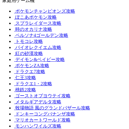
家庭用ゲーム機
ポケモンチャンピオンズ攻略
ぽこあポケモン攻略
スプラレイダース攻略
時のオカリナ攻略
ペルソナ4ゴールデン攻略
トモコレ攻略
バイオレクイエム攻略
紅の砂漠攻略
デイモン&ベイビー攻略
ポケモンZA攻略
ドラクエ7攻略
仁王3攻略
ドラクエ1・2攻略
桃鉄2攻略
ゴーストオブヨウテイ攻略
メタルギアデルタ攻略
牧場物語 風のグランドバザール攻略
ドンキーコングバナンザ攻略
マリオカートワールド攻略
モンハンワイルズ攻略