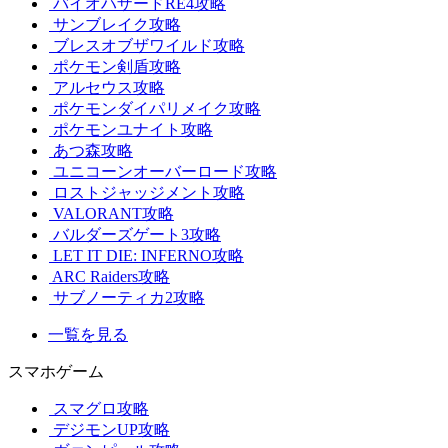
バイオハザードRE4攻略
サンブレイク攻略
ブレスオブザワイルド攻略
ポケモン剣盾攻略
アルセウス攻略
ポケモンダイパリメイク攻略
ポケモンユナイト攻略
あつ森攻略
ユニコーンオーバーロード攻略
ロストジャッジメント攻略
VALORANT攻略
バルダーズゲート3攻略
LET IT DIE: INFERNO攻略
ARC Raiders攻略
サブノーティカ2攻略
一覧を見る
スマホゲーム
スマグロ攻略
デジモンUP攻略