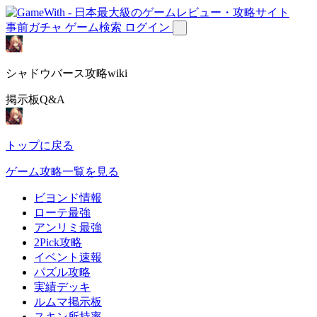
事前ガチャ
ゲーム検索
ログイン
シャドウバース攻略wiki
掲示板Q&A
トップに戻る
ゲーム攻略一覧を見る
ビヨンド情報
ローテ最強
アンリミ最強
2Pick攻略
イベント速報
パズル攻略
実績デッキ
ルムマ掲示板
スキン所持率