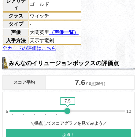
レアリテ
ゴールド
ィ
クラス
ウィッチ
タイプ
-
声優
大関英里
（声優一覧）
入手方法
天示す竜剣
全カードの評価はこちら
みんなのイリュージョンボックスの評価点