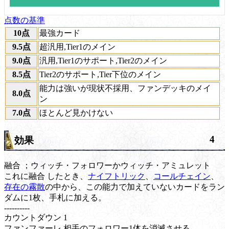
点数の基準
10点
最強カード
9.5点
超汎用,Tier1のメイン
9.0点
汎用,Tier1のサポート,Tier2のメイン
8.5点
Tier2のサポート,Tier下位のメイン
能力は強いが現状不採用、ファンデッキのメイ
8.0点
ン
7.0点
ほとんど見かけない
4
効果
融合
；ウィッチ・フォロワーかウィッチ・アミュレット
これに
融合
したとき、
ナイフトリック
、
コールチェイン
、
存在の霧散
の中から、この能力で加えていないカードをラン
ダムに1枚、手札に加える。
----------
カウントダウン
1
ファンファーレ
相手のフォロワー1体を消滅させる。