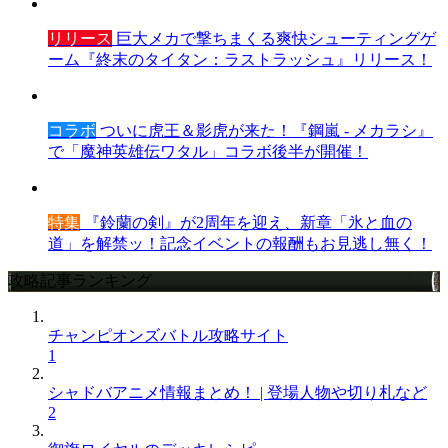
リリース
巨大メカで撃ちまくる爽快シューティングゲ
ーム『終末のタイタン：ラストラッシュ』リリース！
コラボ
ついに虎王＆影虎が来た！『鋼嵐 - メカラシ』
で「魔神英雄伝ワタル」コラボ後半が開催！
特集
『鈴蘭の剣』が2周年を迎え、新章「氷と血の
道」を解禁ッ！記念イベントの報酬もお見逃し無く！
攻略記事ランキング
チャンピオンズバトル攻略サイト
1
シャドバアニメ情報まとめ！ | 登場人物や切り札など
2