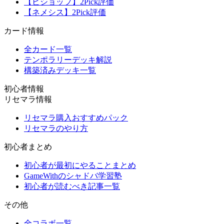
【ビショップ】2Pick評価
【ネメシス】2Pick評価
カード情報
全カード一覧
テンポラリーデッキ解説
構築済みデッキ一覧
初心者情報
リセマラ情報
リセマラ購入おすすめパック
リセマラのやり方
初心者まとめ
初心者が最初にやることまとめ
GameWithのシャドバ学習塾
初心者が読むべき記事一覧
その他
全コラボ一覧