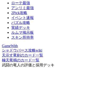
ローテ最強
アンリミ最強
2Pick攻略
イベント速報
パズル攻略
実績デッキ
ルムマ掲示板
スキン所持率
GameWith
シャドウバース攻略wiki
天示す竜剣のカード一覧
極天竜鳴のカード一覧
武闘の竜人の評価と採用デッキ