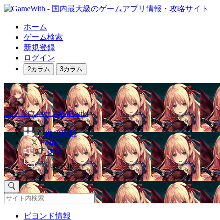
ホーム
ゲーム検索
新規登録
ログイン
2カラム
3カラム
シャドウバース攻略wiki
他の攻略
Twitter
速報
掲示板
ビヨンド情報