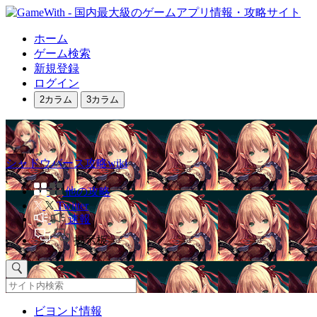
ホーム
ゲーム検索
新規登録
ログイン
2カラム
3カラム
シャドウバース攻略wiki
他の攻略
Twitter
速報
掲示板
ビヨンド情報