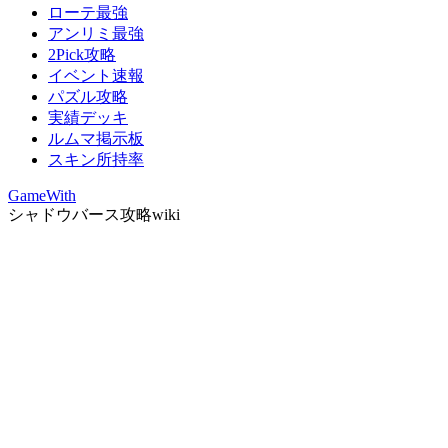
ローテ最強
アンリミ最強
2Pick攻略
イベント速報
パズル攻略
実績デッキ
ルムマ掲示板
スキン所持率
GameWith
シャドウバース攻略wiki