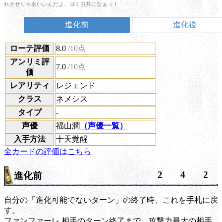
れさせりゃあいいんだよ、ゴミ虫共になぁっ！
進化前
進化後
ローテ評価
8.0
/10点
アンリミ評
7.0
/10点
価
レアリティ
レジェンド
クラス
ネメシス
タイプ
-
声優
福山潤
（声優一覧）
入手方法
十天覚醒
全カードの評価はこちら
2
4
2
進化前
自分の「進化可能でないターン」の終了時、これを手札に戻
す。
ファンファーレ
相手のターン終了まで、攻撃力最大の相手