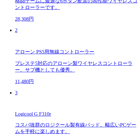
格闘ゲームに最適な6ボタン配置の高性能ワイヤレスコ
ントローラーです。
28,308円
2
アローン PS5用無線コントローラー
プレステ5対応のアローン製ワイヤレスコントローラ
ー。サブ機としても優秀。
11,480円
3
Logicool G F310r
コスパ抜群のロジクール製有線パッド。幅広いPCゲー
ムを手軽に楽しめます。