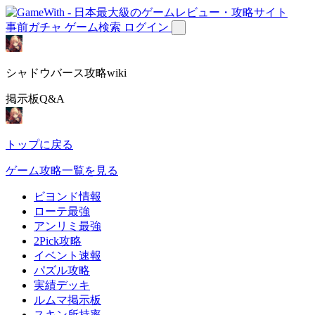
事前ガチャ
ゲーム検索
ログイン
シャドウバース攻略wiki
掲示板Q&A
トップに戻る
ゲーム攻略一覧を見る
ビヨンド情報
ローテ最強
アンリミ最強
2Pick攻略
イベント速報
パズル攻略
実績デッキ
ルムマ掲示板
スキン所持率