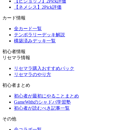
【ビショップ】2Pick評価
【ネメシス】2Pick評価
カード情報
全カード一覧
テンポラリーデッキ解説
構築済みデッキ一覧
初心者情報
リセマラ情報
リセマラ購入おすすめパック
リセマラのやり方
初心者まとめ
初心者が最初にやることまとめ
GameWithのシャドバ学習塾
初心者が読むべき記事一覧
その他
全コラボ一覧