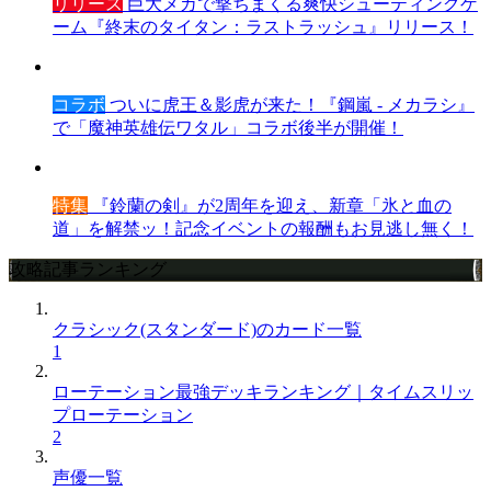
リリース
巨大メカで撃ちまくる爽快シューティングゲ
ーム『終末のタイタン：ラストラッシュ』リリース！
コラボ
ついに虎王＆影虎が来た！『鋼嵐 - メカラシ』
で「魔神英雄伝ワタル」コラボ後半が開催！
特集
『鈴蘭の剣』が2周年を迎え、新章「氷と血の
道」を解禁ッ！記念イベントの報酬もお見逃し無く！
攻略記事ランキング
クラシック(スタンダード)のカード一覧
1
ローテーション最強デッキランキング｜タイムスリッ
プローテーション
2
声優一覧