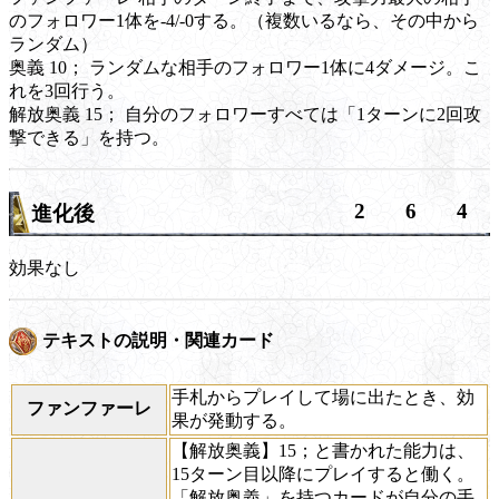
のフォロワー1体を-4/-0する。（複数いるなら、その中から
ランダム）
奥義
10； ランダムな相手のフォロワー1体に4ダメージ。こ
れを3回行う。
解放奥義
15； 自分のフォロワーすべては「1ターンに2回攻
撃できる」を持つ。
2
6
4
進化後
効果なし
テキストの説明・関連カード
手札からプレイして場に出たとき、効
ファンファーレ
果が発動する。
【解放奥義】15；と書かれた能力は、
15ターン目以降にプレイすると働く。
「解放奥義」を持つカードが自分の手