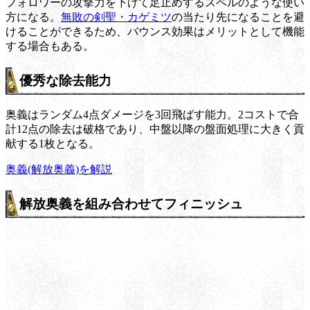
フォロワーの攻撃力を下げて足止めするスペルのような使い
方になる。
無敗の剣聖・カゲミツ
の当たり先になることを避
けることができるため、バウンス効果はメリットとして機能
する場合もある。
優秀な除去能力
奥義はランダム4点ダメージを3回飛ばす能力。2コストで合
計12点の除去は破格であり、中盤以降の盤面処理に大きく貢
献する1枚となる。
奥義(解放奥義)を解説
解放奥義を組み合わせてフィニッシュ