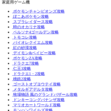
家庭用ゲーム機
ポケモンチャンピオンズ攻略
ぽこあポケモン攻略
スプラレイダース攻略
時のオカリナ攻略
ペルソナ4ゴールデン攻略
トモコレ攻略
バイオレクイエム攻略
紅の砂漠攻略
デイモン&ベイビー攻略
ポケモンZA攻略
ドラクエ7攻略
仁王3攻略
ドラクエ1・2攻略
桃鉄2攻略
ゴーストオブヨウテイ攻略
メタルギアデルタ攻略
牧場物語 風のグランドバザール攻略
ドンキーコングバナンザ攻略
マリオカートワールド攻略
モンハンワイルズ攻略