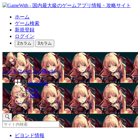
ホーム
ゲーム検索
新規登録
ログイン
2カラム
3カラム
シャドウバース攻略wiki
他の攻略
Twitter
速報
掲示板
ビヨンド情報