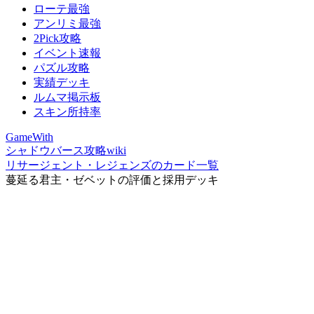
ローテ最強
アンリミ最強
2Pick攻略
イベント速報
パズル攻略
実績デッキ
ルムマ掲示板
スキン所持率
GameWith
シャドウバース攻略wiki
リサージェント・レジェンズのカード一覧
蔓延る君主・ゼベットの評価と採用デッキ