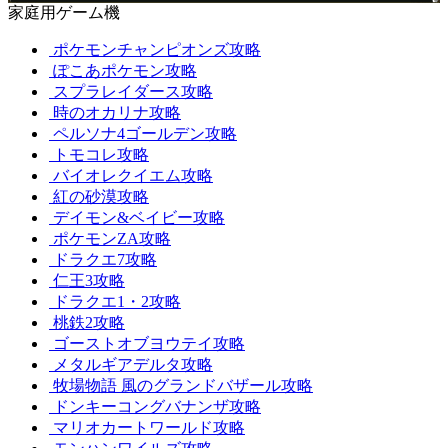
家庭用ゲーム機
ポケモンチャンピオンズ攻略
ぽこあポケモン攻略
スプラレイダース攻略
時のオカリナ攻略
ペルソナ4ゴールデン攻略
トモコレ攻略
バイオレクイエム攻略
紅の砂漠攻略
デイモン&ベイビー攻略
ポケモンZA攻略
ドラクエ7攻略
仁王3攻略
ドラクエ1・2攻略
桃鉄2攻略
ゴーストオブヨウテイ攻略
メタルギアデルタ攻略
牧場物語 風のグランドバザール攻略
ドンキーコングバナンザ攻略
マリオカートワールド攻略