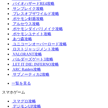
バイオハザードRE4攻略
サンブレイク攻略
ブレスオブザワイルド攻略
ポケモン剣盾攻略
アルセウス攻略
ポケモンダイパリメイク攻略
ポケモンユナイト攻略
あつ森攻略
ユニコーンオーバーロード攻略
ロストジャッジメント攻略
VALORANT攻略
バルダーズゲート3攻略
LET IT DIE: INFERNO攻略
ARC Raiders攻略
サブノーティカ2攻略
一覧を見る
スマホゲーム
スマグロ攻略
デジモンUP攻略