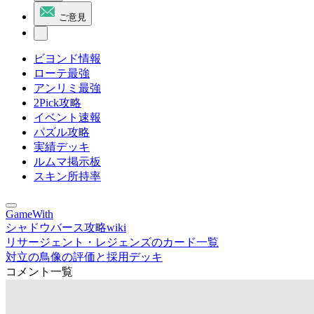
ご意見
ビヨンド情報
ローテ最強
アンリミ最強
2Pick攻略
イベント速報
パズル攻略
実績デッキ
ルムマ掲示板
スキン所持率
GameWith
シャドウバース攻略wiki
リサージェント・レジェンズのカード一覧
対立の鳥像の評価と採用デッキ
コメント一覧