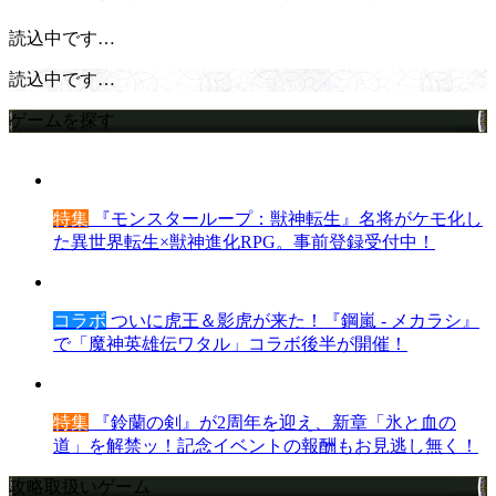
読込中です…
読込中です…
ゲームを探す
特集
『モンスターループ：獣神転生』名将がケモ化し
た異世界転生×獣神進化RPG。事前登録受付中！
コラボ
ついに虎王＆影虎が来た！『鋼嵐 - メカラシ』
で「魔神英雄伝ワタル」コラボ後半が開催！
特集
『鈴蘭の剣』が2周年を迎え、新章「氷と血の
道」を解禁ッ！記念イベントの報酬もお見逃し無く！
攻略取扱いゲーム