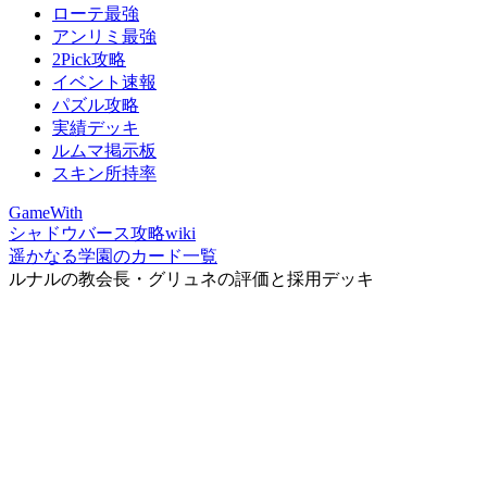
ローテ最強
アンリミ最強
2Pick攻略
イベント速報
パズル攻略
実績デッキ
ルムマ掲示板
スキン所持率
GameWith
シャドウバース攻略wiki
遥かなる学園のカード一覧
ルナルの教会長・グリュネの評価と採用デッキ