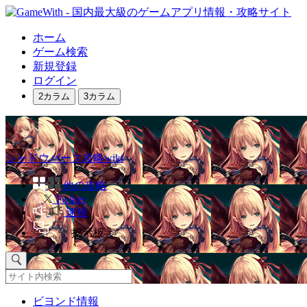
ホーム
ゲーム検索
新規登録
ログイン
2カラム
3カラム
シャドウバース攻略wiki
他の攻略
Twitter
速報
掲示板
ビヨンド情報